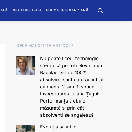
OALĂ
NEXTLAB.TECH
EDUCAȚIE FINANCIARĂ
CELE MAI CITITE ARTICOLE
Nu poate liceul tehnologic
să-i ducă pe toți elevii la un
Bacalaureat de 100%
absolvire, sunt care au intrat
cu media 2 sau 3, spune
inspectoarea Iuliana Țugui:
Performanța trebuie
măsurată și prin câți
absolvenți se angajează
Evoluția salariilor