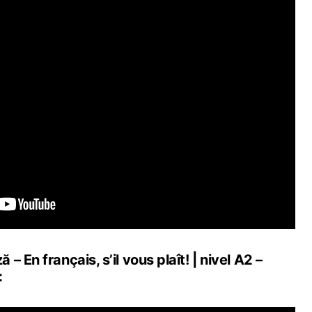
 En français, s’il vous plaît! | nivel A2 –
: