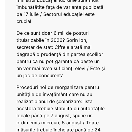
ministrul Educației lucrurile sunt mult
îmbunătățite față de varianta publicată
pe 17 iulie / Sectorul educației este
crucial
De ce sunt doar 6 mii de posturi
titularizabile în 2026? Sorin Ion,
secretar de stat: Cifrele arată mai
degrabă o prudență din partea școlilor
pentru că nu pot garanta că peste un
an vor mai avea suficienți elevi / Este și
un joc de concurență
Proceduri noi de reorganizare pentru
unitățile de învățământ care nu au
realizat planul de școlarizare: lista
acestora trebuie stabilită cu autoritățile
locale până pe 7 august, spune un
ordin emis miercuri, 5 august / Toate
măsurile trebuie încheiate până pe 24