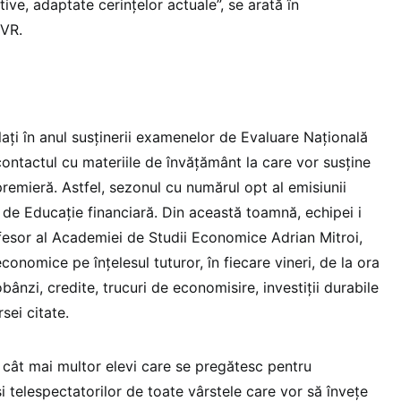
tive, adaptate cerinţelor actuale”, se arată în
TVR.
laţi în anul susţinerii examenelor de Evaluare Naţională
contactul cu materiile de învăţământ la care vor susţine
premieră. Astfel, sezonul cu numărul opt al emisiunii
e de Educaţie financiară. Din această toamnă, echipei i
fesor al Academiei de Studii Economice Adrian Mitroi,
conomice pe înţelesul tuturor, în fiecare vineri, de la ora
bânzi, credite, trucuri de economisire, investiţii durabile
sei citate.
 cât mai multor elevi care se pregătesc pentru
i telespectatorilor de toate vârstele care vor să înveţe