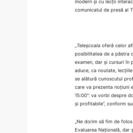
modern şi cu lecţii interac
comunicatul de presă al 
„
Teleşcoala
oferă celor af
posibilitatea de a păstra 
examen, dar şi cursuri în 
aduce, ca noutate, lecţiil
se alătură cunoscutul pro
care va prezenta noţiuni e
15:00”: va vorbi despre do
şi profitabile”, conform sur
„Ne dorim să fim de folos
Evaluarea Naţională, dar ş