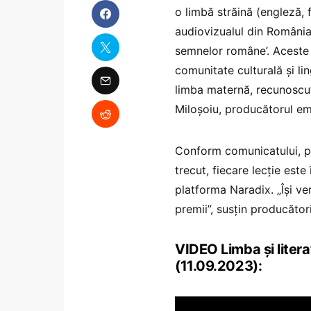
o limbă străină (engleză,
audiovizualul din România
semnelor române’. Aceste 
comunitate culturală şi li
limba maternă, recunoscut
Miloşoiu, producătorul emi
Conform comunicatului, pr
trecut, fiecare lecţie este
platforma Naradix. „Îşi ver
premii”, susțin producători
VIDEO Limba şi litera
(11.09.2023):