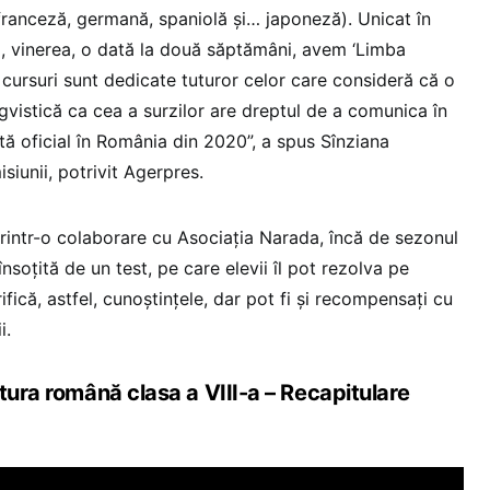
 franceză, germană, spaniolă şi… japoneză). Unicat în
, vinerea, o dată la două săptămâni, avem ‘Limba
cursuri sunt dedicate tuturor celor care consideră că o
ngvistică ca cea a surzilor are dreptul de a comunica în
ă oficial în România din 2020”, a spus Sînziana
siunii, potrivit Agerpres.
intr-o colaborare cu Asociaţia Narada, încă de sezonul
 însoţită de un test, pe care elevii îl pot rezolva pe
ifică, astfel, cunoştinţele, dar pot fi şi recompensaţi cu
i.
tura română clasa a VIII-a – Recapitulare