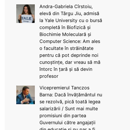
Andra-Gabriela Cîrstoiu,
elevă din Târgu Jiu, admisă
la Yale University cu o bursă
completă în Biofizică și
Biochimie Moleculară și
Computer Science: Am ales
o facultate în străinătate
pentru că pot deprinde noi
cunoștințe, dar vreau să mă
întorc în țară și să devin
profesor
Vicepremierul Tanczos
Barna: Dacă învățământul nu
se rezolvă, pică toată legea
salarizării / Sunt mai multe
promisiuni din partea
Guvernului către angajații
din educație și nu par a fi