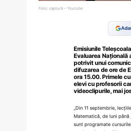
Foto: captură – Youtube
Adau
Emisiunile Teleșcoala
Evaluarea Națională 
potrivit unui comuni
difuzarea de ore de Ed
ora 15.00. Primele cur
elevi cu profesorii car
videoclipurile, mai jos
„Din 11 septembrie, lecţii
Matematică, de luni până j
sunt programate cursurile