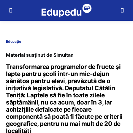
Educație
Material susținut de Simultan
Transformarea programelor de fructe și
lapte pentru școli într-un mic-dejun
sănătos pentru elevi, prevăzută de o
inițiativă legislativă. Deputatul Cătălin
Teniță: Laptele să fie în toate zilele
săptămânii, nu ca acum, doar în 3, iar
achizițiile defalcate pe fiecare
componentă să poată fi făcute pe criterii
geografice, pentru nu mai mult de 20 de
localități