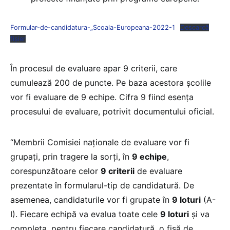
Formular-de-candidatura-„Scoala-Europeana-2022-1
Descarcă
fișier
În procesul de evaluare apar 9 criterii, care
cumulează 200 de puncte. Pe baza acestora școlile
vor fi evaluare de 9 echipe. Cifra 9 fiind esența
procesului de evaluare, potrivit documentului oficial.
“Membrii Comisiei naționale de evaluare vor fi
grupați, prin tragere la sorți, în
9 echipe
,
corespunzătoare celor
9 criterii
de evaluare
prezentate în formularul-tip de candidatură. De
asemenea, candidaturile vor fi grupate în
9 loturi
(A-
I). Fiecare echipă va evalua toate cele
9 loturi
și va
completa, pentru fiecare candidatură, o fișă de