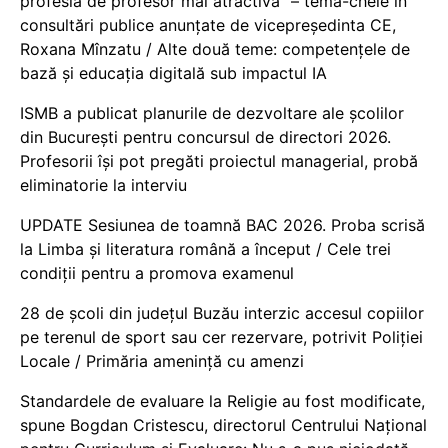
profesia de profesor mai atractivă” – temă-cheie în
consultări publice anunțate de vicepreședinta CE,
Roxana Mînzatu / Alte două teme: competențele de
bază și educația digitală sub impactul IA
ISMB a publicat planurile de dezvoltare ale școlilor
din București pentru concursul de directori 2026.
Profesorii își pot pregăti proiectul managerial, probă
eliminatorie la interviu
UPDATE Sesiunea de toamnă BAC 2026. Proba scrisă
la Limba și literatura română a început / Cele trei
condiții pentru a promova examenul
28 de școli din județul Buzău interzic accesul copiilor
pe terenul de sport sau cer rezervare, potrivit Poliției
Locale / Primăria amenință cu amenzi
Standardele de evaluare la Religie au fost modificate,
spune Bogdan Cristescu, directorul Centrului Național