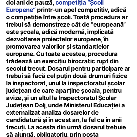
doi ani de pauză,
competiția “Școli
Europene“
printr-un apel competitiv, adică
o competiție între școli. Toată procedura ar
trebui să demonstreze cât de “europeană“
este școala, adică modernă, implicată
dezvoltarea proiectelor europene, în
promovarea valorilor și standardelor
europene. Cu toate acestea, procedura
trădează un exercițiu birocratic rupt din
secolul trecut. Dosarul pentru participare ar
trebui să facă cel puțin două drumuri fizice
la inspectorat, unul la inspectoratul școlar
județean de care aparține școala, pentru
avize, și un altul la Inspectoratul Școlar
Județean Dolj, unde Ministerul Educației a
externalizat analiza dosarelor de
candidatură și în acest an, la fel ca în anii
trecuți. La acesta din urmă dosarul trebuie
să ajungă, obligatoriu, prin poșta