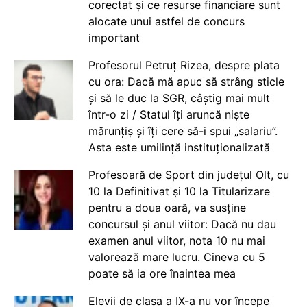
corectat și ce resurse financiare sunt
alocate unui astfel de concurs
important
Profesorul Petruț Rizea, despre plata
cu ora: Dacă mă apuc să strâng sticle
și să le duc la SGR, câștig mai mult
într-o zi / Statul îți aruncă niște
mărunțiș și îți cere să-i spui „salariu”.
Asta este umilință instituționalizată
Profesoară de Sport din județul Olt, cu
10 la Definitivat și 10 la Titularizare
pentru a doua oară, va susține
concursul și anul viitor: Dacă nu dau
examen anul viitor, nota 10 nu mai
valorează mare lucru. Cineva cu 5
poate să ia ore înaintea mea
Elevii de clasa a IX-a nu vor începe