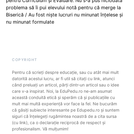
pentru Curriculum și Evaluare: Nu s-a pus niciodată
problema să îi pui elevului notă pentru că merge la
Biserică / Au fost niște lucruri nu minunat înțelese și
nu minunat formulate
COPYRIGHT
Pentru că scrieți despre educație, sau cu atât mai mult
datorită acestui lucru, ar fi util să citați cu link, atunci
când preluați un articol, părți dintr-un articol sau o idee
care v-a inspirat. Noi, la EduPedu.ro ne-am asumat
această conduită etică și sperăm că și publicațiile cu
mult mai multă experiență vor face la fel. Ne bucurăm
că găsiți subiecte interesante pe Edupedu.ro și suntem
siguri că înțelegeți rugămintea noastră de a cita sursa
(cu link), ca o declarație reciprocă de respect și
profesionalism. Vă mulțumim!