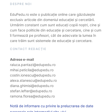
DESPRE NOI
EduPedu.ro este o publicație online care găzduiește
exclusiv articole din domeniul educației și cercetării.
Urmărim constant cum sunt educați copiii noștri, cine și
cum face politicile din educație și cercetare, cine și cum
îi formează pe profesori, cât de adecvate la lumea în
care trăim sunt sistemele de educație și cercetare.
CONTACT REDACȚIE
Adrese e-mail
raluca.pantazi@edupedu.ro
mihai.peticila@edupedu.ro
costin.ionescu@edupedu.ro
alexa.stanescu@edupedu.ro
diana.ghimisi@edupedu.ro
stefan.lefter@edupedu.ro
ramona.florea@edupedu.ro
Notă de informare cu privire la prelucrarea de date
personale prin intermediul site-ului