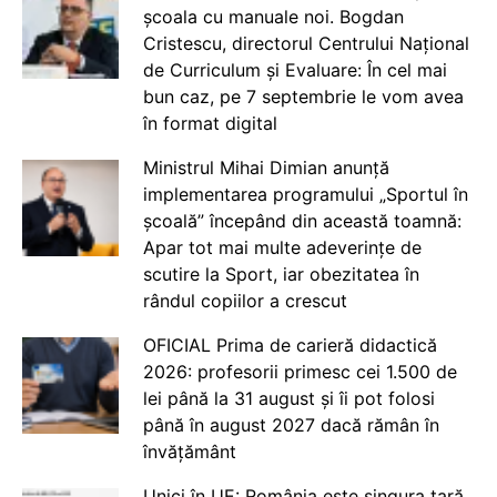
școala cu manuale noi. Bogdan
Cristescu, directorul Centrului Național
de Curriculum și Evaluare: În cel mai
bun caz, pe 7 septembrie le vom avea
în format digital
Ministrul Mihai Dimian anunță
implementarea programului „Sportul în
școală” începând din această toamnă:
Apar tot mai multe adeverințe de
scutire la Sport, iar obezitatea în
rândul copiilor a crescut
OFICIAL Prima de carieră didactică
2026: profesorii primesc cei 1.500 de
lei până la 31 august și îi pot folosi
până în august 2027 dacă rămân în
învățământ
Unici în UE: România este singura țară