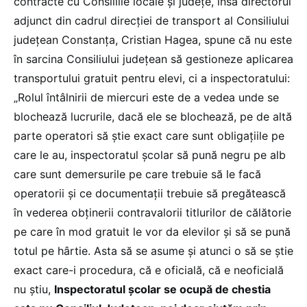
contracte cu Consiliile locale și județe, însă directorul
adjunct din cadrul direcției de transport al Consiliului
județean Constanța, Cristian Hagea, spune că nu este
în sarcina Consiliului județean să gestioneze aplicarea
transportului gratuit pentru elevi, ci a inspectoratului:
„Rolul întâlnirii de miercuri este de a vedea unde se
blochează lucrurile, dacă ele se blochează, pe de altă
parte operatori să știe exact care sunt obligațiile pe
care le au, inspectoratul școlar să pună negru pe alb
care sunt demersurile pe care trebuie să le facă
operatorii și ce documentații trebuie să pregătească
în vederea obținerii contravalorii titlurilor de călătorie
pe care în mod gratuit le vor da elevilor și să se pună
totul pe hârtie. Asta să se asume și atunci o să se știe
exact care-i procedura, că e oficială, că e neoficială
nu știu,
Inspectoratul școlar se ocupă de chestia