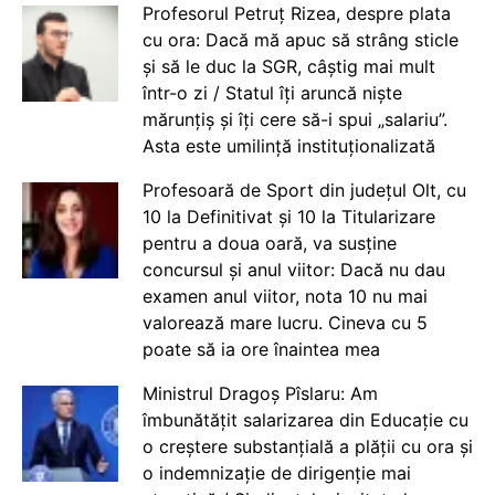
Profesorul Petruț Rizea, despre plata
cu ora: Dacă mă apuc să strâng sticle
și să le duc la SGR, câștig mai mult
într-o zi / Statul îți aruncă niște
mărunțiș și îți cere să-i spui „salariu”.
Asta este umilință instituționalizată
Profesoară de Sport din județul Olt, cu
10 la Definitivat și 10 la Titularizare
pentru a doua oară, va susține
concursul și anul viitor: Dacă nu dau
examen anul viitor, nota 10 nu mai
valorează mare lucru. Cineva cu 5
poate să ia ore înaintea mea
Ministrul Dragoș Pîslaru: Am
îmbunătățit salarizarea din Educație cu
o creștere substanțială a plății cu ora și
o indemnizație de dirigenție mai