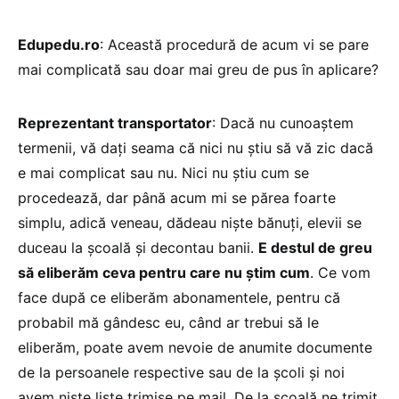
Edupedu.ro
: Această procedură de acum vi se pare
mai complicată sau doar mai greu de pus în aplicare?
Reprezentant transportator
: Dacă nu cunoaștem
termenii, vă dați seama că nici nu știu să vă zic dacă
e mai complicat sau nu. Nici nu știu cum se
procedează, dar până acum mi se părea foarte
simplu, adică veneau, dădeau niște bănuți, elevii se
duceau la școală și decontau banii.
E destul de greu
să eliberăm ceva pentru care nu știm cum
. Ce vom
face după ce eliberăm abonamentele, pentru că
probabil mă gândesc eu, când ar trebui să le
eliberăm, poate avem nevoie de anumite documente
de la persoanele respective sau de la școli și noi
avem niște liste trimise pe mail. De la școală ne trimit