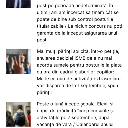
post pe perioadă nedeterminată: În
ultimii ani am încercat să ținem cât se
poate de bine sub control posturile
titularizabile / La niciun concurs nu poți
garanta de la început asigurarea unui
post
Mai mulți părinți solicită, într-o petiție,
anularea deciziei ISMB de a nu mai
acorda sumele pentru posturile la plata
cu ora din cadrul cluburilor copiilor:
Multe cercuri de activități extrașcolare
vor dispărea de la 1 septembrie, spun
părinții
Peste o lună începe școala. Elevii și
copiii de grădiniță încep cursurile și
activitățile pe 7 septembrie, după
vacanța de vară / Calendarul anului