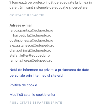
îi formează pe profesori, cât de adecvate la lumea în
care trăim sunt sistemele de educație și cercetare.
CONTACT REDACȚIE
Adrese e-mail
raluca.pantazi@edupedu.ro
mihai.peticila@edupedu.ro
costin.ionescu@edupedu.ro
alexa.stanescu@edupedu.ro
diana.ghimisi@edupedu.ro
stefan.lefter@edupedu.ro
ramona.florea@edupedu.ro
Notă de informare cu privire la prelucrarea de date
personale prin intermediul site-ului
Politica de cookie
Modifică setarile cookie-urilor
PUBLICITATE ȘI PARTENERIATE