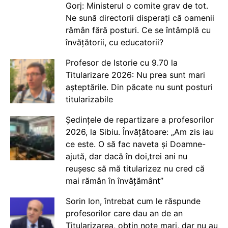
Gorj: Ministerul o comite grav de tot.
Ne sună directorii disperați că oamenii
rămân fără posturi. Ce se întâmplă cu
învățătorii, cu educatorii?
Profesor de Istorie cu 9.70 la
Titularizare 2026: Nu prea sunt mari
așteptările. Din păcate nu sunt posturi
titularizabile
Ședințele de repartizare a profesorilor
2026, la Sibiu. Învățătoare: „Am zis iau
ce este. O să fac naveta și Doamne-
ajută, dar dacă în doi,trei ani nu
reușesc să mă titularizez nu cred că
mai rămân în învățământ”
Sorin Ion, întrebat cum le răspunde
profesorilor care dau an de an
Titularizarea, obțin note mari, dar nu au