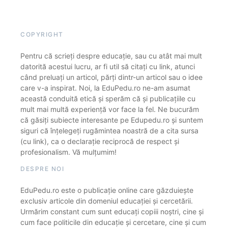
COPYRIGHT
Pentru că scrieți despre educație, sau cu atât mai mult
datorită acestui lucru, ar fi util să citați cu link, atunci
când preluați un articol, părți dintr-un articol sau o idee
care v-a inspirat. Noi, la EduPedu.ro ne-am asumat
această conduită etică și sperăm că și publicațiile cu
mult mai multă experiență vor face la fel. Ne bucurăm
că găsiți subiecte interesante pe Edupedu.ro și suntem
siguri că înțelegeți rugămintea noastră de a cita sursa
(cu link), ca o declarație reciprocă de respect și
profesionalism. Vă mulțumim!
DESPRE NOI
EduPedu.ro este o publicație online care găzduiește
exclusiv articole din domeniul educației și cercetării.
Urmărim constant cum sunt educați copiii noștri, cine și
cum face politicile din educație și cercetare, cine și cum