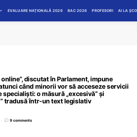
EVALUARE NAȚIONALĂ 2026
BAC 2026
PROFESORI
AI LA ȘC
 online”, discutat în Parlament, impune
r atunci când minorii vor să acceseze servicii
de specialiști: o măsură „excesivă” și
I” tradusă într-un text legislativ
9 comments