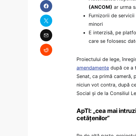
(ANCOM)
ar urma să
Furnizorii de servici
minori
E interzisă, pe platf
care se folosesc dat
Proiectului de lege, înregi
amendamente
după ce a tr
Senat, ca primă cameră, pe
niciun vot contra, după ce
Social și de la Consiliul Le
ApTI: „cea mai intruz
cetățenilor”
Pe de altă parte, proiectu