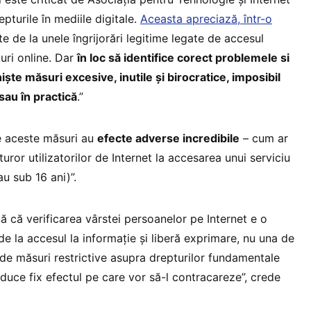
turile în mediile digitale.
Aceasta apreciază, într-o
te de la unele îngrijorări legitime legate de accesul
turi online. Dar
în loc să identifice corect problemele si
niște măsuri excesive, inutile și birocratice, imposibil
 sau în practică
.”
re aceste măsuri au
efecte adverse incredibile
– cum ar
uturor utilizatorilor de Internet la accesarea unui serviciu
au sub 16 ani)”.
ă că verificarea vârstei persoanelor pe Internet e o
e la accesul la informație și liberă exprimare, nu una de
l de măsuri restrictive asupra drepturilor fundamentale
oduce fix efectul pe care vor să-l contracareze”, crede