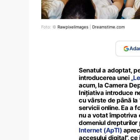
Foto: ©
Rawpixelimages
|
Dreamstime.com
Adau
Senatul a adoptat, pe
introducerea unei
„Le
acum, la Camera Depu
Inițiativa introduce 
cu vârste de până la
servicii online. Ea a 
nu a votat împotriva ei
domeniul drepturilor 
Internet (ApTI)
apreci
accesului digital”, c