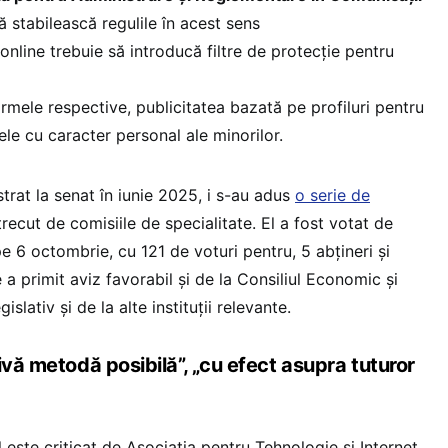
 stabilească regulile în acest sens
i online trebuie să introducă filtre de protecție pentru
ormele respective, publicitatea bazată pe profiluri pentru
ele cu caracter personal ale minorilor.
strat la senat în iunie 2025, i s-au adus
o serie de
ecut de comisiile de specialitate. El a fost votat de
 6 octombrie, cu 121 de voturi pentru, 5 abțineri și
 a primit aviz favorabil și de la Consiliul Economic și
gislativ și de la alte instituții relevante.
ivă metodă posibilă”, „cu efect asupra tuturor
l este criticat de Asociația pentru Tehnologie și Internet