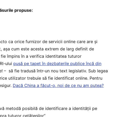
surile propuse:
to ca orice furnizor de servicii online care are și
at, așa cum este acesta extrem de larg definit de
fie împins în a verifica identitatea tuturor
SRI-ului
pusă pe tapet în dezbaterile publice încă din
ne! – să fie tradusă într-un nou text legislativ. Sub legea
rice utilizator trebuie să fie identificat online. Pentru
esigur.
Dacă China a făcut-o, noi de ce nu am putea?
vă metodă posibilă de identificare a identității pe
pra tuturor cetățenilor”