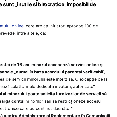
sunt „inutile și birocratice, imposibil de
tului online
, care are ca inițiatori aproape 100 de
evede, între altele, că:
ârstei de 16 ani, minorul accesează servicii online și
onale „numai în baza acordului parental verificabil”,
ea de servicii minorului este interzisă. O excepție de la
ează „platformele dedicate învățării, autorizate”.
al minorului poate solicita furnizorilor de servicii să
eargă contul
minorilor sau să restricționeze accesul
electronice care au conținut dăunător”
lă pentru Administrare și Reglementare în Comunicații