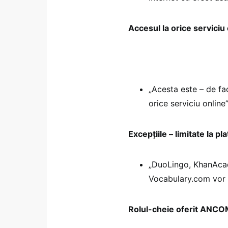
Accesul la orice serviciu 
„Acesta este – de fac
orice serviciu online
Excepțiile – limitate la p
„DuoLingo, KhanAcad
Vocabulary.com vor p
Rolul-cheie oferit ANCOM