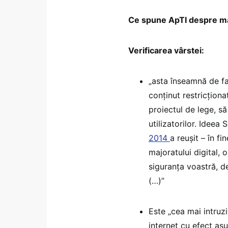
Ce spune ApTI despre mă
Verificarea vârstei:
„asta înseamnă de fac
conținut restricțion
proiectul de lege, să 
utilizatorilor. Ideea 
2014
a reușit – în fi
majoratului digital, o
siguranța voastră, d
(…)”
Este „cea mai intruzi
internet cu efect asu