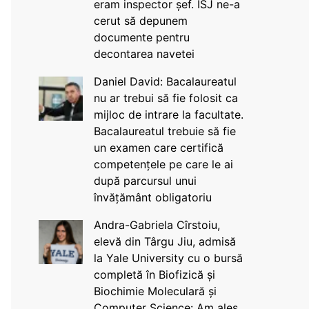
eram inspector șef. ISJ ne-a
cerut să depunem
documente pentru
decontarea navetei
Daniel David: Bacalaureatul
nu ar trebui să fie folosit ca
mijloc de intrare la facultate.
Bacalaureatul trebuie să fie
un examen care certifică
competențele pe care le ai
după parcursul unui
învățământ obligatoriu
Andra-Gabriela Cîrstoiu,
elevă din Târgu Jiu, admisă
la Yale University cu o bursă
completă în Biofizică și
Biochimie Moleculară și
Computer Science: Am ales