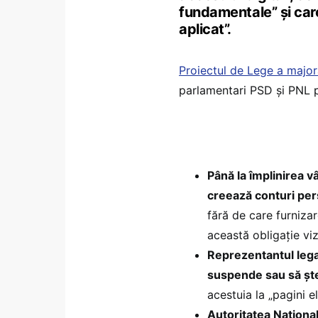
fundamentale” și care 
aplicat”.
Proiectul de Lege a majora
parlamentari PSD și PNL pr
Până la împlinirea v
creează conturi pers
fără de care furnizar
această obligație viz
Reprezentantul legal 
suspende sau să șt
acestuia la „pagini 
Autoritatea Naționa