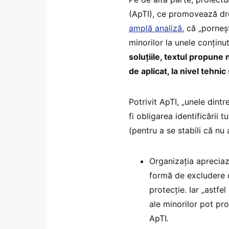
(ApTI), ce promovează drep
amplă analiză
, că „porneș
minorilor la unele conținu
soluțiile, textul propune 
de aplicat, la nivel tehnic
Potrivit ApTI, „unele dint
fi obligarea identificării t
(pentru a se stabili că nu 
Organizația apreciaz
formă de excludere d
protecție. Iar „astfe
ale minorilor pot pr
ApTI
.