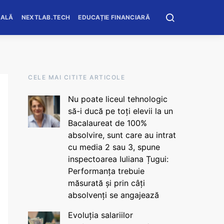
OALĂ
NEXTLAB.TECH
EDUCAȚIE FINANCIARĂ
CELE MAI CITITE ARTICOLE
Nu poate liceul tehnologic
să-i ducă pe toți elevii la un
Bacalaureat de 100%
absolvire, sunt care au intrat
cu media 2 sau 3, spune
inspectoarea Iuliana Țugui:
Performanța trebuie
măsurată și prin câți
absolvenți se angajează
Evoluția salariilor