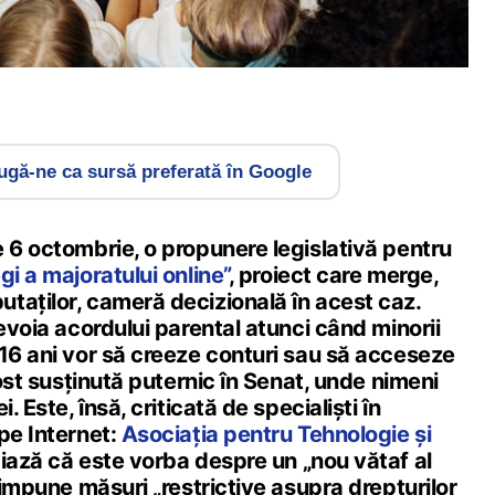
gă-ne ca sursă preferată în Google
 6 octombrie, o propunere legislativă pentru
gi a majoratului online”
, proiect care merge,
taților, cameră decizională în acest caz.
nevoia acordului parental atunci când minorii
 16 ani vor să creeze conturi sau să acceseze
fost susținută puternic în Senat, unde nimeni
. Este, însă, criticată de specialiști în
pe Internet:
Asociația pentru Tehnologie și
ază că este vorba despre un „nou vătaf al
e impune măsuri „restrictive asupra drepturilor