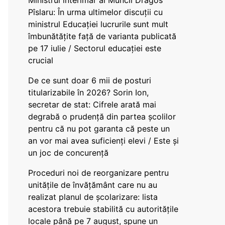
Ministrul interimar al Muncii Dragos
Pîslaru: În urma ultimelor discuții cu
ministrul Educației lucrurile sunt mult
îmbunătățite față de varianta publicată
pe 17 iulie / Sectorul educației este
crucial
De ce sunt doar 6 mii de posturi
titularizabile în 2026? Sorin Ion,
secretar de stat: Cifrele arată mai
degrabă o prudență din partea școlilor
pentru că nu pot garanta că peste un
an vor mai avea suficienți elevi / Este și
un joc de concurență
Proceduri noi de reorganizare pentru
unitățile de învățământ care nu au
realizat planul de școlarizare: lista
acestora trebuie stabilită cu autoritățile
locale până pe 7 august, spune un