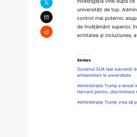
Investigația vine după ce 
universități de top. Admin
control mai puternic asupr
de învățământ superior, în
echitatea și incluziunea, a
Similare
Guvernul SUA taie subvenţii d
antisemitism la universitate
Administraţia Trump a lansat in
Harvard pentru „discriminare r
Administraţia Trump vrea să p