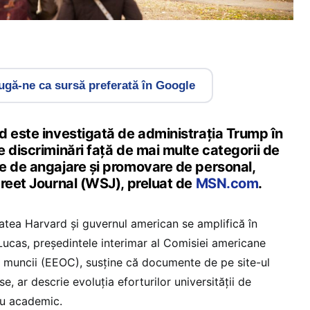
gă-ne ca sursă preferată în Google
d este investigată de administrația Trump în
 discriminări față de mai multe categorii de
e de angajare și promovare de personal,
treet Journal (WSJ), preluat de
MSN.com
.
tatea Harvard și guvernul american se amplifică în
Lucas, președintele interimar al Comisiei americane
a muncii (EEOC), susține că documente de pe site-ul
e, ar descrie evoluția eforturilor universității de
ău academic.