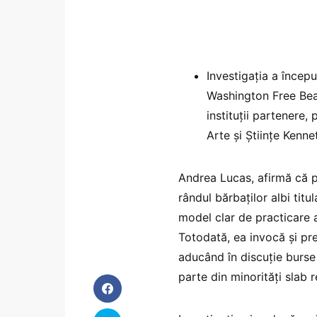
Investigația a începu
Washington Free Beac
instituții partenere,
Arte și Științe Kenne
Andrea Lucas, afirmă că p
rândul bărbaților albi tit
model clar de practicare a
Totodată, ea invocă și pre
aducând în discuție burse
parte din minorități slab 