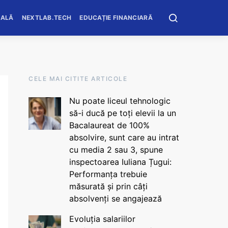
OALĂ
NEXTLAB.TECH
EDUCAȚIE FINANCIARĂ
CELE MAI CITITE ARTICOLE
Nu poate liceul tehnologic
să-i ducă pe toți elevii la un
Bacalaureat de 100%
absolvire, sunt care au intrat
cu media 2 sau 3, spune
inspectoarea Iuliana Țugui:
Performanța trebuie
măsurată și prin câți
absolvenți se angajează
Evoluția salariilor