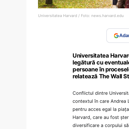
Universitatea Harvard / Foto: news.harvard.edu
Adau
Universitatea Harvar
legătură cu eventuale
persoane în procesel
relatează The Wall S
Conflictul dintre Universi
contextul în care Andrea 
pentru acces egal la piaț
Harvard, care au fost șters
diversificare a corpului s