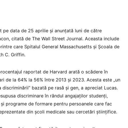
t pe data de 25 aprilie și anunțată luni de către
on, citată de The Wall Street Journal. Aceasta include
 printre care Spitalul General Massachusetts și Școala de
th C. Griffin.
rocentajul raportat de Harvard arată o scădere în
ulari de la 64% la 56% între 2013 și 2023. Acesta este „un
 discriminării” bazată pe rasă și gen, a apreciat Lucas.
supusa discriminare în rândul angajaților studenți,
 și programe de formare pentru persoanele care fac
reprezentate din școli medicale sau cercetări științifice.