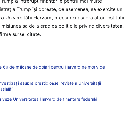
Trump a întrerupt finanțările pentru mai multe
istrația Trump își dorește, de asemenea, să exercite un
a Universității Harvard, precum și asupra altor instituții
 misiunea sa de a eradica politicile privind diversitatea,
firmă sursei citate.
e 60 de milioane de dolari pentru Harvard pe motiv de
vestigaţii asupra prestigioasei reviste a Universităţii
asială”
riveze Universitatea Harvard de finanţare federală