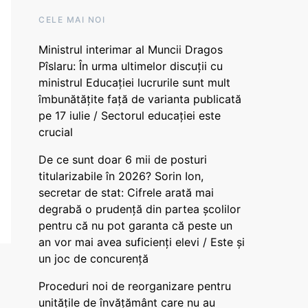
CELE MAI NOI
Ministrul interimar al Muncii Dragos
Pîslaru: În urma ultimelor discuții cu
ministrul Educației lucrurile sunt mult
îmbunătățite față de varianta publicată
pe 17 iulie / Sectorul educației este
crucial
De ce sunt doar 6 mii de posturi
titularizabile în 2026? Sorin Ion,
secretar de stat: Cifrele arată mai
degrabă o prudență din partea școlilor
pentru că nu pot garanta că peste un
an vor mai avea suficienți elevi / Este și
un joc de concurență
Proceduri noi de reorganizare pentru
unitățile de învățământ care nu au