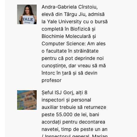
Andra-Gabriela Cîrstoiu,
elevă din Târgu Jiu, admisă
la Yale University cu o bursă
completă în Biofizică și
Biochimie Moleculară și
Computer Science: Am ales
o facultate în străinătate
pentru că pot deprinde noi
cunoștințe, dar vreau să mă
întorc în țară și să devin
profesor
Șeful ISJ Gorj, alți 8
inspectori și personal
auxiliar trebuie să returneze
peste 55.000 de lei, bani
acordați pentru decontarea
navetei, timp de peste un an
/ Inspectorul general, Marian