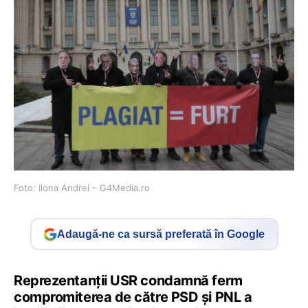
Foto: Ilona Andrei – G4Media.ro
Adaugă-ne ca sursă preferată în Google
Reprezentanţii USR condamnă ferm
compromiterea de către PSD şi PNL a