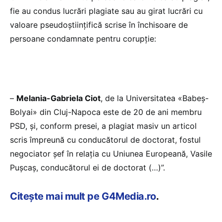
fie au condus lucrări plagiate sau au girat lucrări cu
valoare pseudoştiinţifică scrise în închisoare de
persoane condamnate pentru corupţie:
–
Melania-Gabriela Ciot
, de la Universitatea «Babeş-
Bolyai» din Cluj-Napoca este de 20 de ani membru
PSD, şi, conform presei, a plagiat masiv un articol
scris împreună cu conducătorul de doctorat, fostul
negociator şef în relaţia cu Uniunea Europeană, Vasile
Puşcaş, conducătorul ei de doctorat (…)”.
Citește mai mult pe G4Media.ro
.