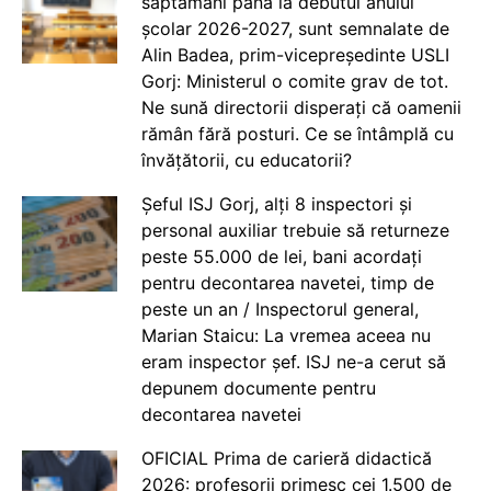
săptămâni până la debutul anului
școlar 2026-2027, sunt semnalate de
Alin Badea, prim-vicepreședinte USLI
Gorj: Ministerul o comite grav de tot.
Ne sună directorii disperați că oamenii
rămân fără posturi. Ce se întâmplă cu
învățătorii, cu educatorii?
Șeful ISJ Gorj, alți 8 inspectori și
personal auxiliar trebuie să returneze
peste 55.000 de lei, bani acordați
pentru decontarea navetei, timp de
peste un an / Inspectorul general,
Marian Staicu: La vremea aceea nu
eram inspector șef. ISJ ne-a cerut să
depunem documente pentru
decontarea navetei
OFICIAL Prima de carieră didactică
2026: profesorii primesc cei 1.500 de