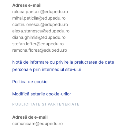
Adrese e-mail
raluca.pantazi@edupedu.ro
mihai.peticila@edupedu.ro
costin.ionescu@edupedu.ro
alexa.stanescu@edupedu.ro
diana.ghimisi@edupedu.ro
stefan.lefter@edupedu.ro
ramona.florea@edupedu.ro
Notă de informare cu privire la prelucrarea de date
personale prin intermediul site-ului
Politica de cookie
Modifică setarile cookie-urilor
PUBLICITATE ȘI PARTENERIATE
Adresă de e-mail
comunicare@edupedu.ro