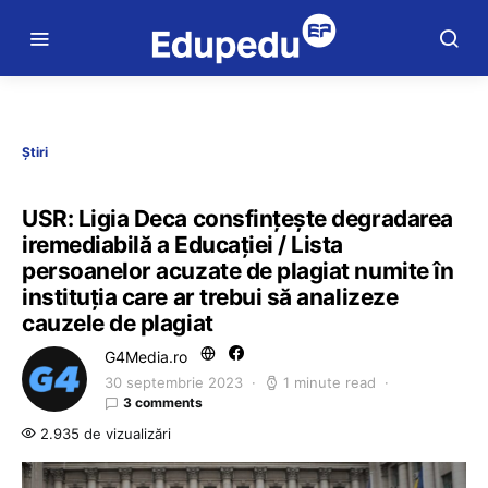
Știri
USR: Ligia Deca consfinţeşte degradarea
iremediabilă a Educaţiei / Lista
persoanelor acuzate de plagiat numite în
instituția care ar trebui să analizeze
cauzele de plagiat
G4Media.ro
30 septembrie 2023
1 minute read
3 comments
2.935 de vizualizări