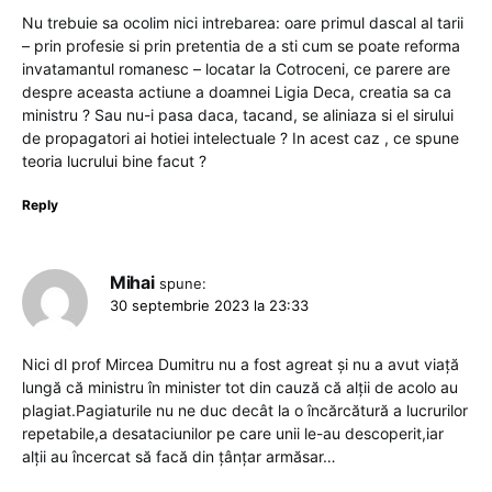
Nu trebuie sa ocolim nici intrebarea: oare primul dascal al tarii
– prin profesie si prin pretentia de a sti cum se poate reforma
invatamantul romanesc – locatar la Cotroceni, ce parere are
despre aceasta actiune a doamnei Ligia Deca, creatia sa ca
ministru ? Sau nu-i pasa daca, tacand, se aliniaza si el sirului
de propagatori ai hotiei intelectuale ? In acest caz , ce spune
teoria lucrului bine facut ?
Reply
Mihai
spune:
30 septembrie 2023 la 23:33
Nici dl prof Mircea Dumitru nu a fost agreat și nu a avut viață
lungă că ministru în minister tot din cauză că alții de acolo au
plagiat.Pagiaturile nu ne duc decât la o încărcătură a lucrurilor
repetabile,a desataciunilor pe care unii le-au descoperit,iar
alții au încercat să facă din țânțar armăsar…