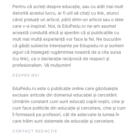
Pentru că scrieți despre educație, sau cu atât mai mult
datorită acestui lucru, ar fi util să citați cu link, atunci
când preluați un articol, părți dintr-un articol sau o idee
care v-a inspirat. Noi, la EduPedu.ro ne-am asumat
această conduită etică și sperăm că și publicațiile cu
mult mai multă experiență vor face la fel. Ne bucurăm
că găsiți subiecte interesante pe Edupedu.ro și suntem
siguri că înțelegeți rugămintea noastră de a cita sursa
(cu link), ca o declarație reciprocă de respect și
profesionalism. Vă mulțumim!
DESPRE NOI
EduPedu.ro este o publicație online care găzduiește
exclusiv articole din domeniul educației și cercetării.
Urmărim constant cum sunt educați copiii noștri, cine și
cum face politicile din educație și cercetare, cine și cum
îi formează pe profesori, cât de adecvate la lumea în
care trăim sunt sistemele de educație și cercetare.
CONTACT REDACȚIE