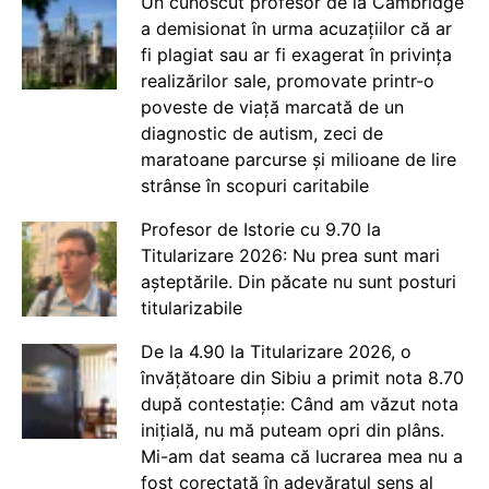
Un cunoscut profesor de la Cambridge
a demisionat în urma acuzațiilor că ar
fi plagiat sau ar fi exagerat în privința
realizărilor sale, promovate printr-o
poveste de viață marcată de un
diagnostic de autism, zeci de
maratoane parcurse și milioane de lire
strânse în scopuri caritabile
Profesor de Istorie cu 9.70 la
Titularizare 2026: Nu prea sunt mari
așteptările. Din păcate nu sunt posturi
titularizabile
De la 4.90 la Titularizare 2026, o
învățătoare din Sibiu a primit nota 8.70
după contestație: Când am văzut nota
inițială, nu mă puteam opri din plâns.
Mi-am dat seama că lucrarea mea nu a
fost corectată în adevăratul sens al