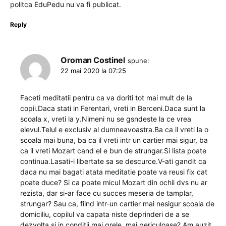
politca EduPedu nu va fi publicat.
Reply
Oroman Costinel
spune:
22 mai 2020 la 07:25
Faceti meditatii pentru ca va doriti tot mai mult de la
copii.Daca stati in Ferentari, vreti in Berceni.Daca sunt la
scoala x, vreti la y.Nimeni nu se gsndeste la ce vrea
elevul.Telul e exclusiv al dumneavoastra.Ba ca il vreti la o
scoala mai buna, ba ca il vreti intr un cartier mai sigur, ba
ca il vreti Mozart cand el e bun de strungar.Si lista poate
continua.Lasati-i libertate sa se descurce.V-ati gandit ca
daca nu mai bagati atata meditatie poate va reusi fix cat
poate duce? Si ca poate micul Mozart din ochii dvs nu ar
rezista, dar si-ar face cu succes meseria de tamplar,
strungar? Sau ca, fiind intr-un cartier mai nesigur scoala de
domiciliu, copilul va capata niste deprinderi de a se
dezvolta si in conditii mai grele, mai periculoase? Am auzit