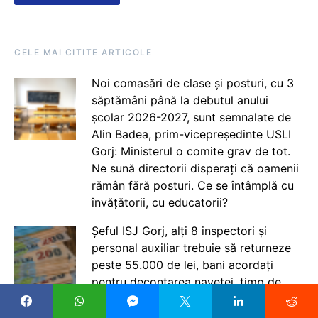
CELE MAI CITITE ARTICOLE
Noi comasări de clase și posturi, cu 3
săptămâni până la debutul anului
școlar 2026-2027, sunt semnalate de
Alin Badea, prim-vicepreședinte USLI
Gorj: Ministerul o comite grav de tot.
Ne sună directorii disperați că oamenii
rămân fără posturi. Ce se întâmplă cu
învățătorii, cu educatorii?
Șeful ISJ Gorj, alți 8 inspectori și
personal auxiliar trebuie să returneze
peste 55.000 de lei, bani acordați
pentru decontarea navetei, timp de
peste un an / Inspectorul general,
Marian Staicu: La vremea aceea nu