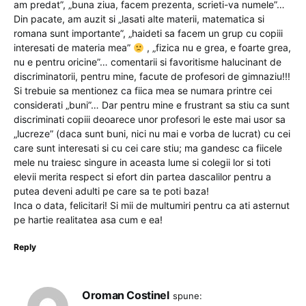
am predat”, „buna ziua, facem prezenta, scrieti-va numele”…
Din pacate, am auzit si „lasati alte materii, matematica si
romana sunt importante”, „haideti sa facem un grup cu copiii
interesati de materia mea”
, „fizica nu e grea, e foarte grea,
nu e pentru oricine”… comentarii si favoritisme halucinant de
discriminatorii, pentru mine, facute de profesori de gimnaziu!!!
Si trebuie sa mentionez ca fiica mea se numara printre cei
considerati „buni”… Dar pentru mine e frustrant sa stiu ca sunt
discriminati copiii deoarece unor profesori le este mai usor sa
„lucreze” (daca sunt buni, nici nu mai e vorba de lucrat) cu cei
care sunt interesati si cu cei care stiu; ma gandesc ca fiicele
mele nu traiesc singure in aceasta lume si colegii lor si toti
elevii merita respect si efort din partea dascalilor pentru a
putea deveni adulti pe care sa te poti baza!
Inca o data, felicitari! Si mii de multumiri pentru ca ati asternut
pe hartie realitatea asa cum e ea!
Reply
Oroman Costinel
spune: