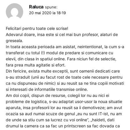
Raluca
spune:
20 mai 2020 la 18:19
Felicitari pentru toate cele scrise!
Adevarul doare, insa este si cel mai bun profesor, alaturi de
greseala.
In toata aceasta perioada am asistat, neintentionat, la cum s-a
transferat cu totul (!) modul de predare si comunicare cu
elevii, din clasa in spatiul online. Fara niciun fel de selectie,
fara prea multa agitatie si efort.
Din fericire, exista multe exceptii, sunt oamenii dedicati care
s-au straduit (unii au facut rost de toate cele necesare pentru
ca nu dispuneau de nimic) si au reusit sa ne tina copiii motivati
si interesati de informatiile transmise online.
Am doi copii, dispun de resurse, colegii lor nu au nici ei
probleme de logistica, s-au adaptat usor-usor la noua situatie
aparuta, insa profesorii lor au reusit sa ii demotiveze; am avut
ocazia sa aud numai scuze de genul „eu nu sunt IT-ist, nu am
de unde sa stiu cum sa lucrez cu voi online”, „haideti, dati
drumul la camera ca sa fac un printscreen sa fac dovada ca