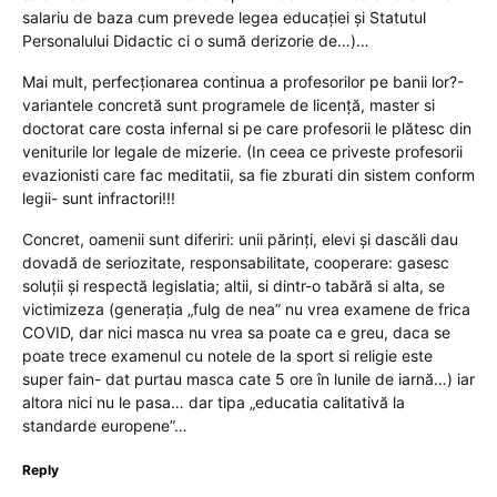
salariu de baza cum prevede legea educației și Statutul
Personalului Didactic ci o sumă derizorie de…)…
Mai mult, perfecționarea continua a profesorilor pe banii lor?-
variantele concretă sunt programele de licență, master si
doctorat care costa infernal si pe care profesorii le plătesc din
veniturile lor legale de mizerie. (In ceea ce priveste profesorii
evazionisti care fac meditatii, sa fie zburati din sistem conform
legii- sunt infractori!!!
Concret, oamenii sunt diferiri: unii părinți, elevi și dascăli dau
dovadă de seriozitate, responsabilitate, cooperare: gasesc
soluții și respectă legislatia; altii, si dintr-o tabără si alta, se
victimizeza (generația „fulg de nea” nu vrea examene de frica
COVID, dar nici masca nu vrea sa poate ca e greu, daca se
poate trece examenul cu notele de la sport si religie este
super fain- dat purtau masca cate 5 ore în lunile de iarnă…) iar
altora nici nu le pasa… dar tipa „educatia calitativă la
standarde europene”…
Reply