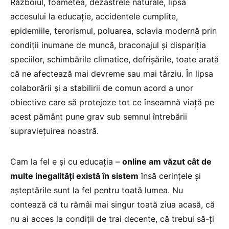
Războiul, foametea, dezastrele naturale, lipsa
accesului la educație, accidentele cumplite,
epidemiile, terorismul, poluarea, sclavia modernă prin
condiții inumane de muncă, braconajul și dispariția
speciilor, schimbările climatice, defrișările, toate arată
că ne afectează mai devreme sau mai târziu. În lipsa
colaborării și a stabilirii de comun acord a unor
obiective care să protejeze tot ce înseamnă viață pe
acest pământ pune grav sub semnul întrebării
supraviețuirea noastră.
Cam la fel e și cu educația –
online am văzut cât de
multe inegalități există în sistem
însă cerințele și
așteptările sunt la fel pentru toată lumea. Nu
contează că tu rămâi mai singur toată ziua acasă, că
nu ai acces la condiții de trai decente, că trebui să-ți