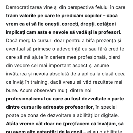
Democratizarea vine și din perspectiva felului în care
trăim valorile pe care le predicăm copiilor – dacă
vrem ca ei să fie onești, corecți, drepți, cetățeni
implicați cam asta e nevoie să vadă și la profesori.
Dacă merg la cursuri doar pentru a bifa prezența și
eventual să primesc o adeverință cu sau fără credite
care să mă ajute în cariera mea profesională, pierd
din vedere cel mai important aspect și anume
învățarea și nevoia absolută de a aplica la clasă ceea
ce învăț în training, dacă vreau să văd rezultate mai
bune. Acum observăm mulți dintre noi
profesionalismul cu care au fost dezvoltate o parte
dintre cursurile adresate profesorilor
, în special
poate pe zona de dezvoltare a abilităților digitale.
Atâta vreme cât doar ne (pre)facem că învățăm, să
nu avem alte așteptări de la copii
– ei au o abilitate