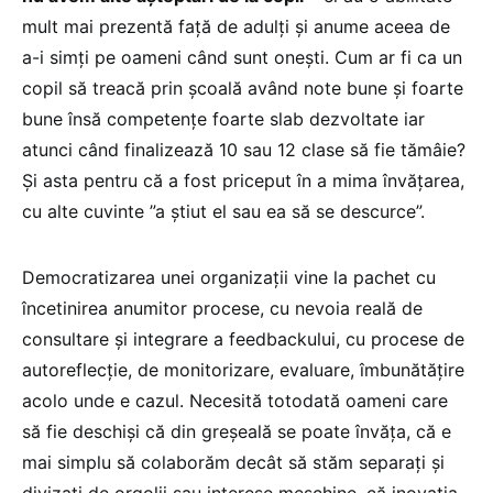
mult mai prezentă față de adulți și anume aceea de
a-i simți pe oameni când sunt onești. Cum ar fi ca un
copil să treacă prin școală având note bune și foarte
bune însă competențe foarte slab dezvoltate iar
atunci când finalizează 10 sau 12 clase să fie tămâie?
Și asta pentru că a fost priceput în a mima învățarea,
cu alte cuvinte ”a știut el sau ea să se descurce”.
Democratizarea unei organizații vine la pachet cu
încetinirea anumitor procese, cu nevoia reală de
consultare și integrare a feedbackului, cu procese de
autoreflecție, de monitorizare, evaluare, îmbunătățire
acolo unde e cazul. Necesită totodată oameni care
să fie deschiși că din greșeală se poate învăța, că e
mai simplu să colaborăm decât să stăm separați și