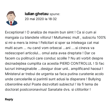
iulian ghetau
spune:
20 mai 2020 la 18:32
Exceptional ! O analiza de maxim bun simt ! Ca si cum ai
mangaia cu blandete viitorul ! Multumesc mult , subscriu 100%
si mi-a mers la inima ! Felicitari si sper sa inteleaga cat mai
multi acum … nu cand vom orbecai …ani ….si cineva va
redescoperi articolul… omul asta avea dreptate ! Dar ce
facem cu politrucii care conduc scolile ? Nu ati vorbit despre
deznadejdea cumplita ca acestia PIERD CONTROLUL ! Si fac
lucruri inimaginabile …desigur doar unii.. amplificand haosul !
Ministerul ar trebui de urgenta sa faca putina curatenie acolo
unde cancelariile si parintii sunt adusi la disperare ! Bullying
ciberonline edu! Poate dezvoltati subiectul ! Va fi tema de
doctorat postcoronavirus! Sanatate dvs. si cititorilor !
Reply