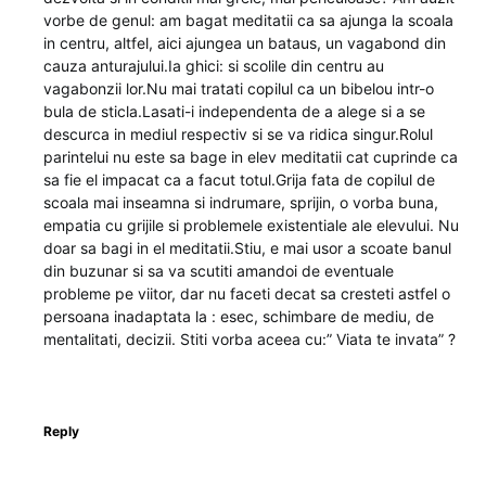
vorbe de genul: am bagat meditatii ca sa ajunga la scoala
in centru, altfel, aici ajungea un bataus, un vagabond din
cauza anturajului.Ia ghici: si scolile din centru au
vagabonzii lor.Nu mai tratati copilul ca un bibelou intr-o
bula de sticla.Lasati-i independenta de a alege si a se
descurca in mediul respectiv si se va ridica singur.Rolul
parintelui nu este sa bage in elev meditatii cat cuprinde ca
sa fie el impacat ca a facut totul.Grija fata de copilul de
scoala mai inseamna si indrumare, sprijin, o vorba buna,
empatia cu grijile si problemele existentiale ale elevului. Nu
doar sa bagi in el meditatii.Stiu, e mai usor a scoate banul
din buzunar si sa va scutiti amandoi de eventuale
probleme pe viitor, dar nu faceti decat sa cresteti astfel o
persoana inadaptata la : esec, schimbare de mediu, de
mentalitati, decizii. Stiti vorba aceea cu:” Viata te invata” ?
Reply