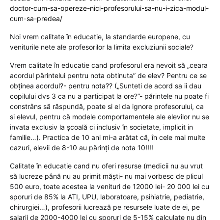
doctor-cum-sa-opereze-nici-profesorului-sa-nu-i-zica-modul-
cum-sa-predea/
Noi vrem calitate în educatie, la standarde europene, cu
veniturile nete ale profesorilor la limita excluziunii sociale?
Vrem calitate în educatie cand profesorul era nevoit să „ceara
acordul părintelui pentru nota obtinuta” de elev? Pentru ce se
obținea acordul?- pentru nota?? („Sunteti de acord sa ii dau
copilului dvs 3 ca nu a participat la ore?”- părintele nu poate fi
constrâns să răspundă, poate si el da ignore profesorului, ca
si elevul, pentru că modele comportamentele ale elevilor nu se
invata exclusiv la școală ci inclusiv în societate, implicit in
familie…). Practica de 10 ani mi-a arătat că, în cele mai multe
cazuri, elevii de 8-10 au părinți de nota 10!!!!
Calitate în educatie cand nu oferi resurse (medicii nu au vrut
să lucreze până nu au primit măști- nu mai vorbesc de plicul
500 euro, toate acestea la venituri de 12000 lei- 20 000 lei cu
sporuri de 85% la ATI, UPU, laboratoare, psihiatrie, pediatrie,
chirurgiei…), profesorii lucrează pe resursele luate de ei, pe
salarii de 2000-4000 lei cu sporuri de 5-15% calculate nu din