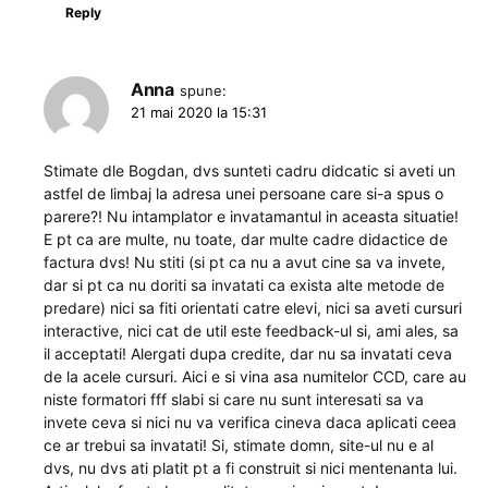
Reply
Anna
spune:
21 mai 2020 la 15:31
Stimate dle Bogdan, dvs sunteti cadru didcatic si aveti un
astfel de limbaj la adresa unei persoane care si-a spus o
parere?! Nu intamplator e invatamantul in aceasta situatie!
E pt ca are multe, nu toate, dar multe cadre didactice de
factura dvs! Nu stiti (si pt ca nu a avut cine sa va invete,
dar si pt ca nu doriti sa invatati ca exista alte metode de
predare) nici sa fiti orientati catre elevi, nici sa aveti cursuri
interactive, nici cat de util este feedback-ul si, ami ales, sa
il acceptati! Alergati dupa credite, dar nu sa invatati ceva
de la acele cursuri. Aici e si vina asa numitelor CCD, care au
niste formatori fff slabi si care nu sunt interesati sa va
invete ceva si nici nu va verifica cineva daca aplicati ceea
ce ar trebui sa invatati! Si, stimate domn, site-ul nu e al
dvs, nu dvs ati platit pt a fi construit si nici mentenanta lui.