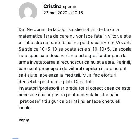
Cristina
spune:
22 mai 2020 la 10:16
Da. Ne dorim de la copii sa stie notiuni de baza la
matematica fara de care nu vor face fata in viitor, a stie
o limba straina foarte bine, nu pentru ca ii vrem Mozart.
Sa stie ca 10+5-10 se poate scrie si 10-10+5. La scoala
i s-a spus ca a doua varianta este gresita dar pana la
urma invatatoarea a recunoscut ca nu stia asta. Parintii,
care sunt preocupati de viitorul copiilor si care nu pot
sa-i ajute, apeleaza la meditaii. Multi fac eforturi
deosebite pentru a le plati. Daca toti
invatatorii/profesorii ar preda tot si corect ceea ce este
necesar si nu ar pastra pentru meditatii informatii
„pretioase” fiti sigur ca parintii nu ar face cheltuieli
inutile.
Reply