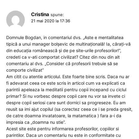
Cristina
spune:
21 mai 2020 la 17:36
Domnule Bogdan, in comentariul dvs. „Aste e mentalitatea
tipică a unui manager bolșevic de multinațională! Ia, cărați-vă
din educația românească și de pe site-urile profesorilor!”,
credeti ca v-ati comportat civilizat? Citez din nou din alt
comentariu al dvs. „Consider că profesorii trebuie să se
comporte civilizat”
Am citit cu atentie articolul. Este foarte bine scris. Daca nu ar
fi adevarat ceea ce este scris in articol cum va explicati ca
parintii apeleaza la meditatii pentru copii incepand cu ciclul
primar? Si nu vorbesc despre copii care nu vor sa invete ci
despre copii seriosi care sunt dornici sa progreseze. Eu am
reusit sa imi ajut copilul (sa corectez ceea ce i se preda gresit,
de catre doamna invatatoare, la matamatica ) fara a-i da
impresia ca „doamna nu stie”.
Acest site este pentru informarea profesorilor, copiilor si
parintilor. Daca un comentariu nu este in conformitate cu