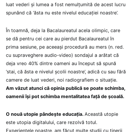
luat vederi și lumea a fost nemulțumită de acest lucru
spunând că ‘ăsta nu este nivelul educației noastre’.
În toamnă, deja la Bacalaureatul acela olimpic, care
se dă pentru cei care au pierdut Bacalaureatul în
prima sesiune, pe aceeași procedură au mers (n. red.
cu supraveghere audio-video) sondajul a arătat că
deja vreo 40% dintre oameni au început să spună
‘stai, că ăsta e nivelul școlii noastre’, adică cu sau fără
camere de luat vederi, noi radiografiem o situație.
Am văzut atunci că opinia publică se poate schimba,
oamenii își pot schimba mentalitatea față de școală.
O nouă utopie pândește educația.
Această utopie
este utopia digitalului, care rezolvă totul.
Experiențele noastre, am făcut multe studii cu tinerii