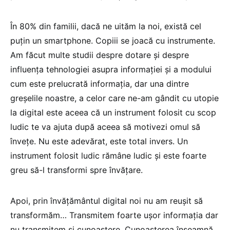
În 80% din familii, dacă ne uităm la noi, există cel
puțin un smartphone. Copiii se joacă cu instrumente.
Am făcut multe studii despre dotare și despre
influența tehnologiei asupra informației și a modului
cum este prelucrată informația, dar una dintre
greșelile noastre, a celor care ne-am gândit cu utopie
la digital este aceea că un instrument folosit cu scop
ludic te va ajuta după aceea să motivezi omul să
învețe. Nu este adevărat, este total invers. Un
instrument folosit ludic rămâne ludic și este foarte
greu să-l transformi spre învățare.
Apoi, prin învățământul digital noi nu am reușit să
transformăm… Transmitem foarte ușor informația dar
nu transmitem și cunoaștere. Cunoașterea înseamnă