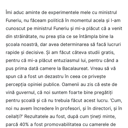
Îmi aduc aminte de experimentele mele cu ministrul
Funeriu, nu făceam politică în momentul acela și l-am
cunoscut pe ministrul Funeriu și mi-a plăcut că a venit
din străinătate, nu prea știa ce se întâmpla bine la
școala noastră, dar avea determinarea să facă lucruri
rapide și decisive. Și am făcut câteva studii gratis,
pentru că mi-a plăcut entuziasmul lui, pentru când a
pus prima dată camere la Bacalaureat. Vreau să vă
spun că a fost un dezastru în ceea ce privește
percepția opiniei publice. Oamenii au zis că este de
vină guvernul, că noi suntem foarte bine pregătiți
pentru școală și că nu trebuia făcut acest lucru. ‘Cum,
noi nu avem încredere în profesori, și în directori, și în
ceilalți?’ Rezultatele au fost, după cum țineți minte,
parcă 40% a fost promovabilitatea cu camerele de