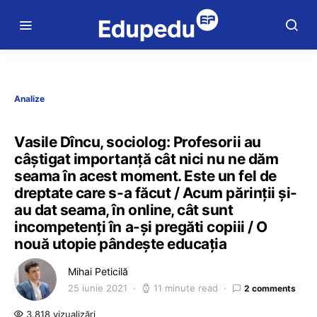
Analize
Vasile Dîncu, sociolog: Profesorii au
câștigat importanță cât nici nu ne dăm
seama în acest moment. Este un fel de
dreptate care s-a făcut / Acum părinții și-
au dat seama, în online, cât sunt
incompetenți în a-și pregăti copiii / O
nouă utopie pândește educația
Mihai Peticilă
25 iunie 2021
11 minute read
2 comments
3.818 vizualizări