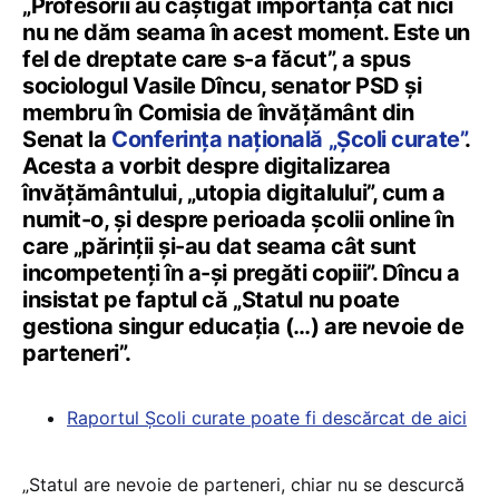
„Profesorii au câștigat importanță cât nici
nu ne dăm seama în acest moment. Este un
fel de dreptate care s-a făcut”, a spus
sociologul Vasile Dîncu, senator PSD și
membru în Comisia de învățământ din
Senat la
Conferința națională „Școli curate”
.
Acesta a vorbit despre digitalizarea
învățământului, „utopia digitalului”, cum a
numit-o, și despre perioada școlii online în
care „părinții și-au dat seama cât sunt
incompetenți în a-și pregăti copiii”. Dîncu a
insistat pe faptul că „Statul nu poate
gestiona singur educația (…) are nevoie de
parteneri”.
Raportul Școli curate poate fi descărcat de aici
„Statul are nevoie de parteneri, chiar nu se descurcă