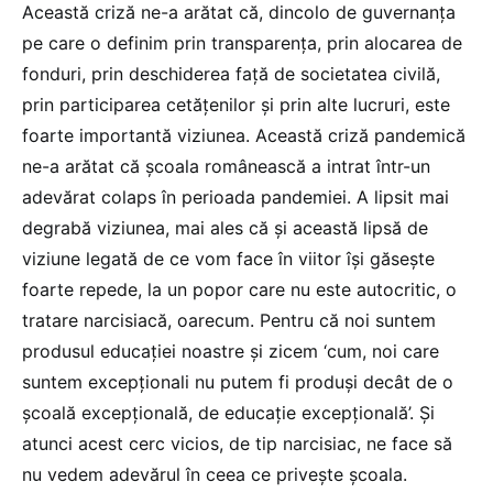
Această criză ne-a arătat că, dincolo de guvernanța
pe care o definim prin transparența, prin alocarea de
fonduri, prin deschiderea față de societatea civilă,
prin participarea cetățenilor și prin alte lucruri, este
foarte importantă viziunea. Această criză pandemică
ne-a arătat că școala românească a intrat într-un
adevărat colaps în perioada pandemiei. A lipsit mai
degrabă viziunea, mai ales că și această lipsă de
viziune legată de ce vom face în viitor își găsește
foarte repede, la un popor care nu este autocritic, o
tratare narcisiacă, oarecum. Pentru că noi suntem
produsul educației noastre și zicem ‘cum, noi care
suntem excepționali nu putem fi produși decât de o
școală excepțională, de educație excepțională’. Și
atunci acest cerc vicios, de tip narcisiac, ne face să
nu vedem adevărul în ceea ce privește școala.