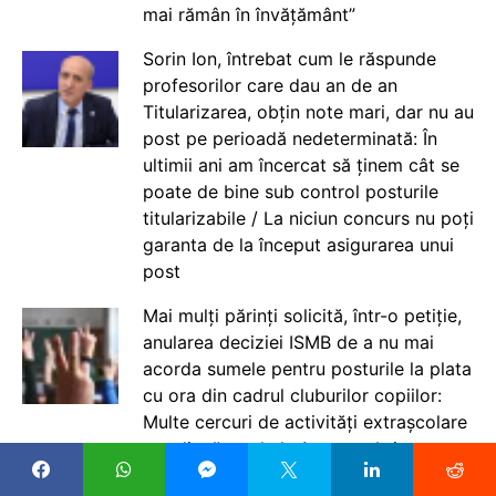
mai rămân în învățământ”
Sorin Ion, întrebat cum le răspunde
profesorilor care dau an de an
Titularizarea, obțin note mari, dar nu au
post pe perioadă nedeterminată: În
ultimii ani am încercat să ținem cât se
poate de bine sub control posturile
titularizabile / La niciun concurs nu poți
garanta de la început asigurarea unui
post
Mai mulți părinți solicită, într-o petiție,
anularea deciziei ISMB de a nu mai
acorda sumele pentru posturile la plata
cu ora din cadrul cluburilor copiilor:
Multe cercuri de activități extrașcolare
vor dispărea de la 1 septembrie, spun
părinții