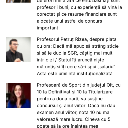
de erori îmi arată ce entuziasmați sunt
profesorii buni, cu experiență să vină la
corectat și ce resurse financiare sunt
alocate unui astfel de concurs
important
Profesorul Petruț Rizea, despre plata
cu ora: Dacă mă apuc să strâng sticle
și să le duc la SGR, câștig mai mult
într-o zi / Statul îți aruncă niște
mărunțiș și îți cere să-i spui „salariu”.
Asta este umilință instituționalizată
Profesoară de Sport din județul Olt, cu
10 la Definitivat și 10 la Titularizare
pentru a doua oară, va susține
concursul și anul viitor: Dacă nu dau
examen anul viitor, nota 10 nu mai
valorează mare lucru. Cineva cu 5
poate să ia ore înaintea mea