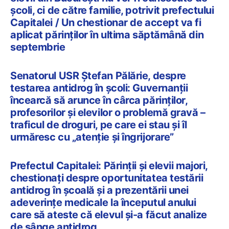
școli, ci de către familie, potrivit prefectului
Capitalei / Un chestionar de accept va fi
aplicat părinților în ultima săptămână din
septembrie
Senatorul USR Ștefan Pălărie, despre
testarea antidrog în școli: Guvernanții
încearcă să arunce în cârca părinților,
profesorilor și elevilor o problemă gravă –
traficul de droguri, pe care ei stau și îl
urmăresc cu „atenție și îngrijorare”
Prefectul Capitalei: Părinţii şi elevii majori,
chestionaţi despre oportunitatea testării
antidrog în şcoală și a prezentării unei
adeverinţe medicale la începutul anului
care să ateste că elevul şi-a făcut analize
de sânge antidrog