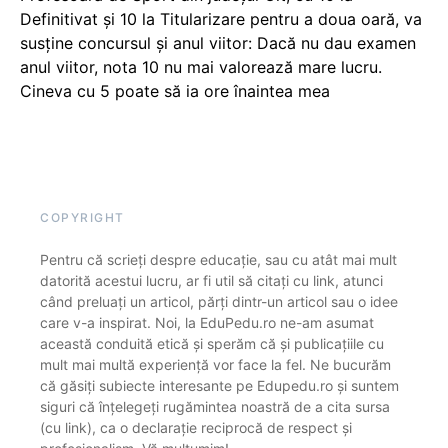
Definitivat și 10 la Titularizare pentru a doua oară, va
susține concursul și anul viitor: Dacă nu dau examen
anul viitor, nota 10 nu mai valorează mare lucru.
Cineva cu 5 poate să ia ore înaintea mea
COPYRIGHT
Pentru că scrieți despre educație, sau cu atât mai mult
datorită acestui lucru, ar fi util să citați cu link, atunci
când preluați un articol, părți dintr-un articol sau o idee
care v-a inspirat. Noi, la EduPedu.ro ne-am asumat
această conduită etică și sperăm că și publicațiile cu
mult mai multă experiență vor face la fel. Ne bucurăm
că găsiți subiecte interesante pe Edupedu.ro și suntem
siguri că înțelegeți rugămintea noastră de a cita sursa
(cu link), ca o declarație reciprocă de respect și