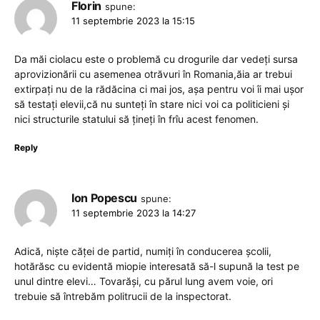
Florin
spune:
11 septembrie 2023 la 15:15
Da măi ciolacu este o problemă cu drogurile dar vedeți sursa
aprovizionării cu asemenea otrăvuri în Romania,ăia ar trebui
extirpați nu de la rădăcina ci mai jos, așa pentru voi îi mai ușor
să testați elevii,că nu sunteți în stare nici voi ca politicieni și
nici structurile statului să țineți în frîu acest fenomen.
Reply
Ion Popescu
spune:
11 septembrie 2023 la 14:27
Adică, niște căței de partid, numiți în conducerea școlii,
hotărăsc cu evidentă miopie interesată să-l supună la test pe
unul dintre elevi… Tovarăși, cu părul lung avem voie, ori
trebuie să întrebăm politrucii de la inspectorat.