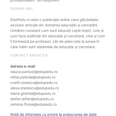
profesionalism. Vă mulțumim!
DESPRE NOI
EduPedu.ro este o publicație online care găzduiește
exclusiv articole din domeniul educației și cercetării.
Urmărim constant cum sunt educați copiii noștri, cine și
cum face politicile din educație și cercetare, cine și cum
îi formează pe profesori, cât de adecvate la lumea în
care trăim sunt sistemele de educație și cercetare.
CONTACT REDACȚIE
Adrese e-mail
raluca.pantazi@edupedu.ro
mihai.peticila@edupedu.ro
costin.ionescu@edupedu.ro
alexa.stanescu@edupedu.ro
diana.ghimisi@edupedu.ro
stefan.lefter@edupedu.ro
ramona.florea@edupedu.ro
Notă de informare cu privire la prelucrarea de date