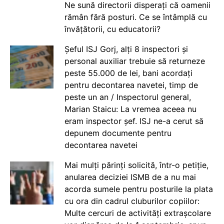
Ne sună directorii disperați că oamenii
rămân fără posturi. Ce se întâmplă cu
învățătorii, cu educatorii?
Șeful ISJ Gorj, alți 8 inspectori și
personal auxiliar trebuie să returneze
peste 55.000 de lei, bani acordați
pentru decontarea navetei, timp de
peste un an / Inspectorul general,
Marian Staicu: La vremea aceea nu
eram inspector șef. ISJ ne-a cerut să
depunem documente pentru
decontarea navetei
Mai mulți părinți solicită, într-o petiție,
anularea deciziei ISMB de a nu mai
acorda sumele pentru posturile la plata
cu ora din cadrul cluburilor copiilor:
Multe cercuri de activități extrașcolare