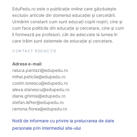
EduPedu.ro este o publicație online care găzduiește
exclusiv articole din domeniul educației și cercetării.
Urmărim constant cum sunt educați copiii noștri, cine și
cum face politicile din educație și cercetare, cine și cum
îi formează pe profesori, cât de adecvate la lumea în
care trăim sunt sistemele de educație și cercetare.
CONTACT REDACȚIE
Adrese e-mail
raluca.pantazi@edupedu.ro
mihai.peticila@edupedu.ro
costin.ionescu@edupedu.ro
alexa.stanescu@edupedu.ro
diana.ghimisi@edupedu.ro
stefan.lefter@edupedu.ro
ramona.florea@edupedu.ro
Notă de informare cu privire la prelucrarea de date
personale prin intermediul site-ului