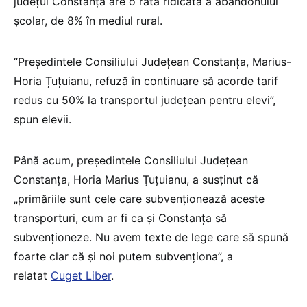
județul Constanța are o rată ridicată a abandonului
școlar, de 8% în mediul rural.
“Președintele Consiliului Județean Constanța, Marius-
Horia Țuțuianu, refuză în continuare să acorde tarif
redus cu 50% la transportul județean pentru elevi”,
spun elevii.
Până acum, preşedintele Consiliului Judeţean
Constanţa, Horia Marius Ţuţuianu, a susținut că
„primăriile sunt cele care subvenţionează aceste
transporturi, cum ar fi ca şi Constanţa să
subvenţioneze. Nu avem texte de lege care să spună
foarte clar că şi noi putem subvenţiona”, a
relatat
Cuget Liber
.