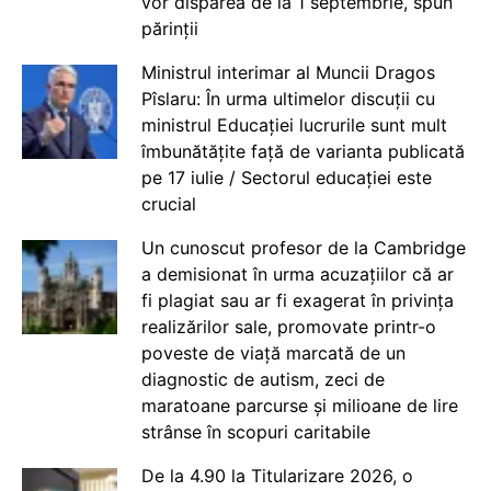
vor dispărea de la 1 septembrie, spun
părinții
Ministrul interimar al Muncii Dragos
Pîslaru: În urma ultimelor discuții cu
ministrul Educației lucrurile sunt mult
îmbunătățite față de varianta publicată
pe 17 iulie / Sectorul educației este
crucial
Un cunoscut profesor de la Cambridge
a demisionat în urma acuzațiilor că ar
fi plagiat sau ar fi exagerat în privința
realizărilor sale, promovate printr-o
poveste de viață marcată de un
diagnostic de autism, zeci de
maratoane parcurse și milioane de lire
strânse în scopuri caritabile
De la 4.90 la Titularizare 2026, o