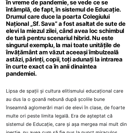
în vreme de pandemie, se vede ce se
întâmplă, de fapt, în sistemul de Educație.
Drumul care duce la poarta Colegiului
Național „Sf. Sava” a fost asaltat de sute de
elevi la miezul zilei, când avea loc schimbul
de tură pentru scenariul hibrid. Nu este
singurul exemplu, la mai toate unitățile de
învățământ am văzut aceeași îmbulzeală
astăzi, părinți, copii, toți adunați la intrarea
în curte exact ca în anii dinaintea
pandemiei.
Lipsa de spații și cultura elitismului educațional care
au dus la o goană nebună după școlile bune
înseamnă aglomerări mari de elevi în clase, de foarte
multe ori peste limita legală. Era de așteptat că
sistemul de Educație, care și așa mergea mai mult din
inerție, nu avea cum să fie pus la punct miraculos