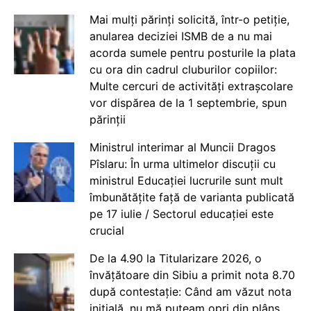
Mai mulți părinți solicită, într-o petiție,
anularea deciziei ISMB de a nu mai
acorda sumele pentru posturile la plata
cu ora din cadrul cluburilor copiilor:
Multe cercuri de activități extrașcolare
vor dispărea de la 1 septembrie, spun
părinții
Ministrul interimar al Muncii Dragos
Pîslaru: În urma ultimelor discuții cu
ministrul Educației lucrurile sunt mult
îmbunătățite față de varianta publicată
pe 17 iulie / Sectorul educației este
crucial
De la 4.90 la Titularizare 2026, o
învățătoare din Sibiu a primit nota 8.70
după contestație: Când am văzut nota
inițială, nu mă puteam opri din plâns.