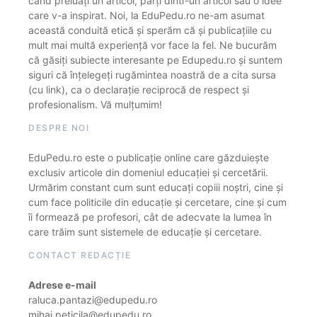
când preluați un articol, părți dintr-un articol sau o idee
care v-a inspirat. Noi, la EduPedu.ro ne-am asumat
această conduită etică și sperăm că și publicațiile cu
mult mai multă experiență vor face la fel. Ne bucurăm
că găsiți subiecte interesante pe Edupedu.ro și suntem
siguri că înțelegeți rugămintea noastră de a cita sursa
(cu link), ca o declarație reciprocă de respect și
profesionalism. Vă mulțumim!
DESPRE NOI
EduPedu.ro este o publicație online care găzduiește
exclusiv articole din domeniul educației și cercetării.
Urmărim constant cum sunt educați copiii noștri, cine și
cum face politicile din educație și cercetare, cine și cum
îi formează pe profesori, cât de adecvate la lumea în
care trăim sunt sistemele de educație și cercetare.
CONTACT REDACȚIE
Adrese e-mail
raluca.pantazi@edupedu.ro
mihai.peticila@edupedu.ro