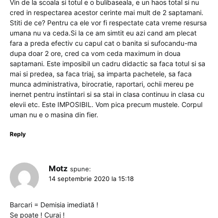
Vin de la scoala si totul e o bulibaseala, e un haos total si nu
cred in respectarea acestor cerinte mai mult de 2 saptamani.
Stiti de ce? Pentru ca ele vor fi respectate cata vreme resursa
umana nu va ceda.Si la ce am simtit eu azi cand am plecat
fara a preda efectiv cu capul cat o banita si sufocandu-ma
dupa doar 2 ore, cred ca vom ceda maximum in doua
saptamani. Este imposibil un cadru didactic sa faca totul si sa
mai si predea, sa faca triaj, sa imparta pachetele, sa faca
munca administrativa, birocratie, raportari, ochii mereu pe
inernet pentru instiintari si sa stai in clasa continuu in clasa cu
elevii etc. Este IMPOSIBIL. Vom pica precum mustele. Corpul
uman nu e o masina din fier.
Reply
Motz
spune:
14 septembrie 2020 la 15:18
Barcari = Demisia imediată !
Se poate ! Curaj !