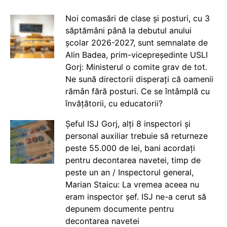
Noi comasări de clase și posturi, cu 3
săptămâni până la debutul anului
școlar 2026-2027, sunt semnalate de
Alin Badea, prim-vicepreședinte USLI
Gorj: Ministerul o comite grav de tot.
Ne sună directorii disperați că oamenii
rămân fără posturi. Ce se întâmplă cu
învățătorii, cu educatorii?
Șeful ISJ Gorj, alți 8 inspectori și
personal auxiliar trebuie să returneze
peste 55.000 de lei, bani acordați
pentru decontarea navetei, timp de
peste un an / Inspectorul general,
Marian Staicu: La vremea aceea nu
eram inspector șef. ISJ ne-a cerut să
depunem documente pentru
decontarea navetei