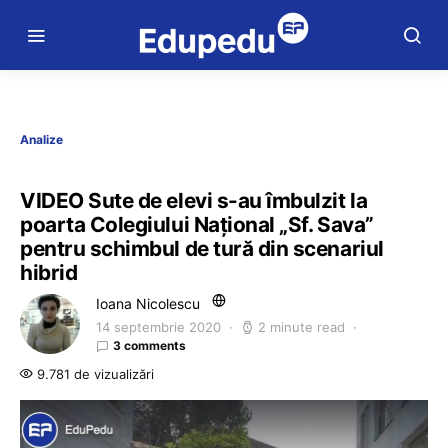
Analize
VIDEO Sute de elevi s-au îmbulzit la
poarta Colegiului Național „Sf. Sava”
pentru schimbul de tură din scenariul
hibrid
Ioana Nicolescu
14 septembrie 2020
2 minute read
3 comments
9.781 de vizualizări