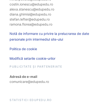
costin.ionescu@edupedu.ro
alexa.stanescu@edupedu.ro
diana.ghimisi@edupedu.ro
stefan.lefter@edupedu.ro
ramona.florea@edupedu.ro
Notă de informare cu privire la prelucrarea de date
personale prin intermediul site-ului
Politica de cookie
Modifică setarile cookie-urilor
PUBLICITATE ȘI PARTENERIATE
Adresă de e-mail
comunicare@edupedu.ro
STATISTICI EDUPEDU.RO