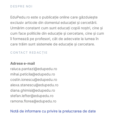
DESPRE NOI
EduPedu.ro este o publicație online care găzduiește
exclusiv articole din domeniul educației și cercetării.
Urmărim constant cum sunt educați copiii noștri, cine și
cum face politicile din educație și cercetare, cine și cum
îi formează pe profesori, cât de adecvate la lumea în
care trăim sunt sistemele de educație și cercetare.
CONTACT REDACȚIE
Adrese e-mail
raluca.pantazi@edupedu.ro
mihai.peticila@edupedu.ro
costin.ionescu@edupedu.ro
alexa.stanescu@edupedu.ro
diana.ghimisi@edupedu.ro
stefan.lefter@edupedu.ro
ramona.florea@edupedu.ro
Notă de informare cu privire la prelucrarea de date