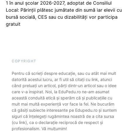
1 în anul școlar 2026-2027, adoptat de Consiliul
Local: Părinții plătesc jumătate din sumă iar elevii cu
bursă socială, CES sau cu dizabilităţi vor participa
gratuit
COPYRIGHT
Pentru că scrieți despre educație, sau cu atât mai mult
datorită acestui lucru, ar fi util să citați cu link, atunci
când preluați un articol, părți dintr-un articol sau o idee
care v-a inspirat. Noi, la EduPedu.ro ne-am asumat
această conduită etică și sperăm că și publicațiile cu
mult mai multă experiență vor face la fel. Ne bucurăm
că găsiți subiecte interesante pe Edupedu.ro și suntem
siguri că înțelegeți rugămintea noastră de a cita sursa
(cu link), ca o declarație reciprocă de respect și
profesionalism. Vă mulțumim!