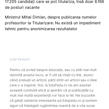
17.205 candidați care se pot titulariza, însă doar 6.166
de posturi vacante
Ministrul Mihai Dimian, despre publicarea numelor
profesorilor la Titularizare: Nu există un impediment
tehnic pentru anonimizarea rezultatelor
COPYRIGHT
Pentru că scrieți despre educație, sau cu atât mai mult
datorită acestui lucru, ar fi util să citați cu link, atunci
când preluați un articol, părți dintr-un articol sau o idee
care v-a inspirat. Noi, la EduPedu.ro ne-am asumat
această conduită etică și sperăm că și publicațiile cu
mult mai multă experiență vor face la fel. Ne bucurăm
că găsiți subiecte interesante pe Edupedu.ro și suntem
siguri că înțelegeți rugămintea noastră de a cita sursa