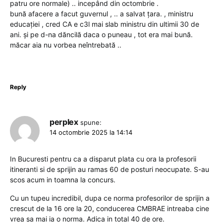
patru ore normale) .. incepând din octombrie .
bună afacere a facut guvernul , .. a salvat țara. , ministru
educației , cred CA e c3l mai slab ministru din ultimii 30 de
ani. și pe d-na dăncilă daca o puneau , tot era mai bună.
măcar aia nu vorbea neîntrebată ..
Reply
perplex
spune:
14 octombrie 2025 la 14:14
In Bucuresti pentru ca a disparut plata cu ora la profesorii
itineranti si de sprijin au ramas 60 de posturi neocupate. S-au
scos acum in toamna la concurs.
Cu un tupeu incredibil, dupa ce norma profesorilor de sprijin a
crescut de la 16 ore la 20, conducerea CMBRAE intreaba cine
vrea sa mai ia o norma. Adica in total 40 de ore.