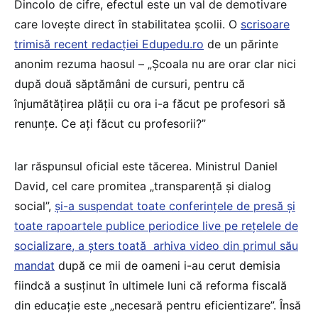
Dincolo de cifre, efectul este un val de demotivare
care lovește direct în stabilitatea școlii. O
scrisoare
trimisă recent redacției Edupedu.ro
de un părinte
anonim rezuma haosul – „Școala nu are orar clar nici
după două săptămâni de cursuri, pentru că
înjumătățirea plății cu ora i-a făcut pe profesori să
renunțe. Ce ați făcut cu profesorii?”
Iar răspunsul oficial este tăcerea. Ministrul Daniel
David, cel care promitea „transparență și dialog
social”,
și-a suspendat toate conferințele de presă și
toate rapoartele publice periodice live pe rețelele de
socializare, a șters toată arhiva video din primul său
mandat
după ce mii de oameni i-au cerut demisia
fiindcă a susținut în ultimele luni că reforma fiscală
din educație este „necesară pentru eficientizare”. Însă