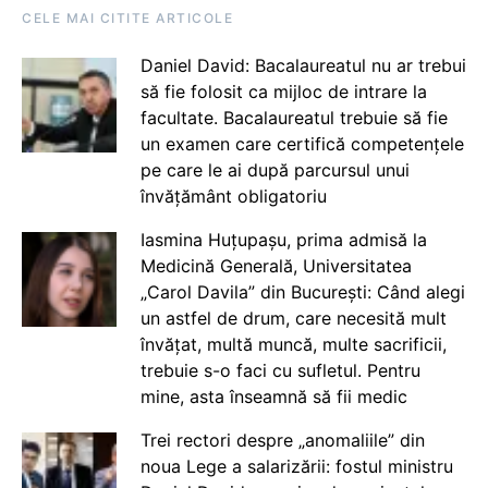
CELE MAI CITITE ARTICOLE
Daniel David: Bacalaureatul nu ar trebui
să fie folosit ca mijloc de intrare la
facultate. Bacalaureatul trebuie să fie
un examen care certifică competențele
pe care le ai după parcursul unui
învățământ obligatoriu
Iasmina Huțupașu, prima admisă la
Medicină Generală, Universitatea
„Carol Davila” din București: Când alegi
un astfel de drum, care necesită mult
învățat, multă muncă, multe sacrificii,
trebuie s-o faci cu sufletul. Pentru
mine, asta înseamnă să fii medic
Trei rectori despre „anomaliile” din
noua Lege a salarizării: fostul ministru