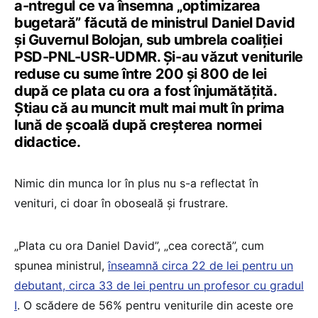
a-ntregul ce va însemna „optimizarea
bugetară” făcută de ministrul Daniel David
și Guvernul Bolojan, sub umbrela coaliției
PSD-PNL-USR-UDMR. Și-au văzut veniturile
reduse cu sume între 200 și 800 de lei
după ce plata cu ora a fost înjumătățită.
Știau că au muncit mult mai mult în prima
lună de școală după creșterea normei
didactice.
Nimic din munca lor în plus nu s-a reflectat în
venituri, ci doar în oboseală și frustrare.
„Plata cu ora Daniel David”, „cea corectă”, cum
spunea ministrul,
înseamnă circa 22 de lei pentru un
debutant, circa 33 de lei pentru un profesor cu gradul
I
. O scădere de 56% pentru veniturile din aceste ore