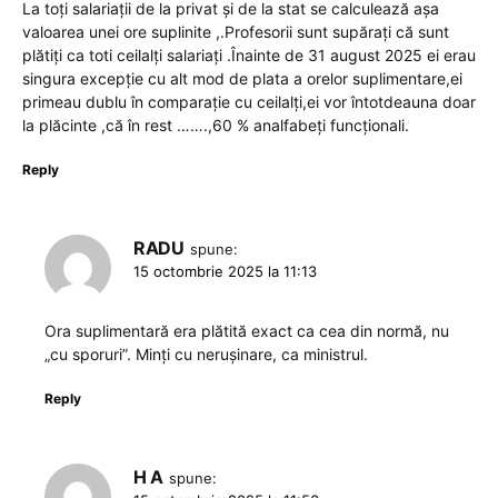
La toți salariații de la privat și de la stat se calculează așa
valoarea unei ore suplinite ,.Profesorii sunt supărați că sunt
plătiți ca toti ceilalți salariați .Înainte de 31 august 2025 ei erau
singura excepție cu alt mod de plata a orelor suplimentare,ei
primeau dublu în comparație cu ceilalți,ei vor întotdeauna doar
la plăcinte ,că în rest …….,60 % analfabeți funcționali.
Reply
RADU
spune:
15 octombrie 2025 la 11:13
Ora suplimentară era plătită exact ca cea din normă, nu
„cu sporuri”. Minți cu nerușinare, ca ministrul.
Reply
H A
spune: