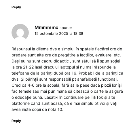
Reply
Mmmmmc
spune:
15 octombrie 2025 la 18:38
Răspunsul la dilema dvs e simplu: în spatele fiecărei ore de
predare sunt alte ore de pregătire a lecțiilor, evaluare, etc.
Deși eu nu sunt cadru didactic , sunt sătul să îi spun soției
la ora 21-22 lasă dracului laptopul și nu mai răspunde la
telefoane de la părinți după ora 16. Probabil de la părinți ca
dvs. Și părinții sunt responsabili pt anafalbetii funcționali.
Cred că 4-6 ore la școală, fără să le pese dacă plozii lor își
fac temele sau mai pun mâna să citească o carte le asigură
o educație bună. Lasati-i în continuare pe TikTok și alte
platforme când sunt acasă, că e mai simplu pt voi și veți
avea niște copii de nota 10.
Reply