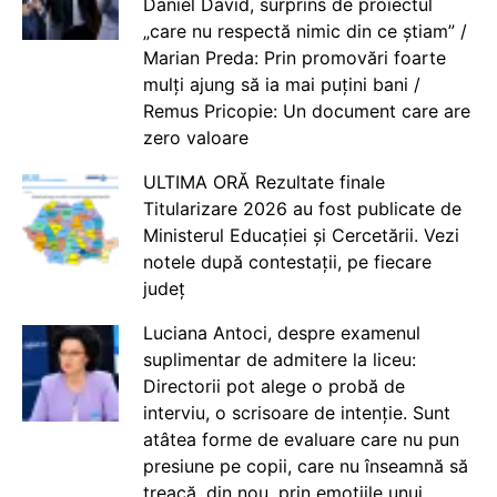
Daniel David, surprins de proiectul
„care nu respectă nimic din ce știam” /
Marian Preda: Prin promovări foarte
mulți ajung să ia mai puțini bani /
Remus Pricopie: Un document care are
zero valoare
ULTIMA ORĂ Rezultate finale
Titularizare 2026 au fost publicate de
Ministerul Educației și Cercetării. Vezi
notele după contestații, pe fiecare
județ
Luciana Antoci, despre examenul
suplimentar de admitere la liceu:
Directorii pot alege o probă de
interviu, o scrisoare de intenție. Sunt
atâtea forme de evaluare care nu pun
presiune pe copii, care nu înseamnă să
treacă, din nou, prin emoțiile unui