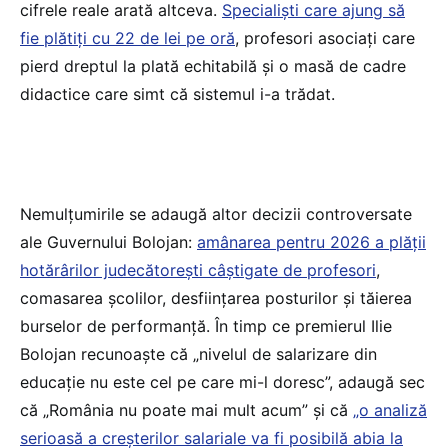
cifrele reale arată altceva.
Specialiști care ajung să
fie plătiți cu 22 de lei pe oră
, profesori asociați care
pierd dreptul la plată echitabilă și o masă de cadre
didactice care simt că sistemul i-a trădat.
Nemulțumirile se adaugă altor decizii controversate
ale Guvernului Bolojan:
amânarea pentru 2026 a plății
hotărârilor judecătorești câștigate de profesori
,
comasarea școlilor, desființarea posturilor și tăierea
burselor de performanță. În timp ce premierul Ilie
Bolojan recunoaște că „nivelul de salarizare din
educație nu este cel pe care mi-l doresc”, adaugă sec
că „România nu poate mai mult acum” și că
„o analiză
serioasă a creșterilor salariale va fi posibilă abia la