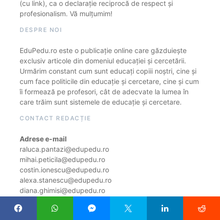
(cu link), ca o declarație reciprocă de respect și
profesionalism. Vă mulțumim!
DESPRE NOI
EduPedu.ro este o publicație online care găzduiește
exclusiv articole din domeniul educației și cercetării.
Urmărim constant cum sunt educați copiii noștri, cine și
cum face politicile din educație și cercetare, cine și cum
îi formează pe profesori, cât de adecvate la lumea în
care trăim sunt sistemele de educație și cercetare.
CONTACT REDACȚIE
Adrese e-mail
raluca.pantazi@edupedu.ro
mihai.peticila@edupedu.ro
costin.ionescu@edupedu.ro
alexa.stanescu@edupedu.ro
diana.ghimisi@edupedu.ro
stefan.lefter@edupedu.ro
ramona.florea@edupedu.ro