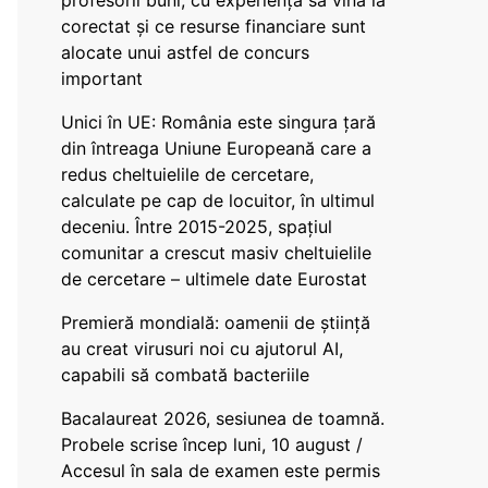
profesorii buni, cu experiență să vină la
corectat și ce resurse financiare sunt
alocate unui astfel de concurs
important
Unici în UE: România este singura țară
din întreaga Uniune Europeană care a
redus cheltuielile de cercetare,
calculate pe cap de locuitor, în ultimul
deceniu. Între 2015-2025, spațiul
comunitar a crescut masiv cheltuielile
de cercetare – ultimele date Eurostat
Premieră mondială: oamenii de știință
au creat virusuri noi cu ajutorul AI,
capabili să combată bacteriile
Bacalaureat 2026, sesiunea de toamnă.
Probele scrise încep luni, 10 august /
Accesul în sala de examen este permis