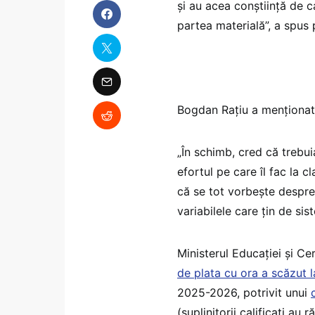
și au acea conștiință de 
partea materială”, a spus 
Bogdan Rațiu a menționat c
„În schimb, cred că trebui
efortul pe care îl fac la cl
că se tot vorbește despre 
variabilele care țin de si
Ministerul Educației și Ce
de plata cu ora a scăzut 
2025-2026, potrivit unui
(suplinitorii calificați au 