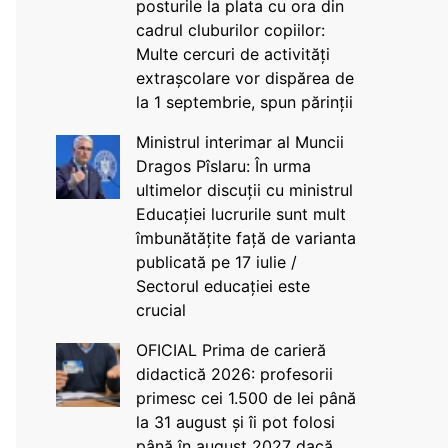
posturile la plata cu ora din
cadrul cluburilor copiilor:
Multe cercuri de activități
extrașcolare vor dispărea de
la 1 septembrie, spun părinții
Ministrul interimar al Muncii
Dragos Pîslaru: În urma
ultimelor discuții cu ministrul
Educației lucrurile sunt mult
îmbunătățite față de varianta
publicată pe 17 iulie /
Sectorul educației este
crucial
OFICIAL Prima de carieră
didactică 2026: profesorii
primesc cei 1.500 de lei până
la 31 august și îi pot folosi
până în august 2027 dacă