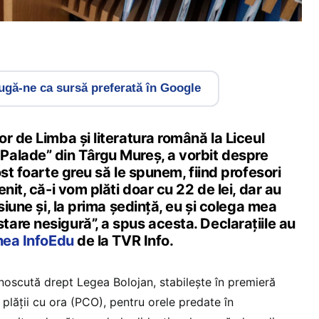
gă-ne ca sursă preferată în Google
r de Limba și literatura română la Liceul
alade” din Târgu Mureș, a vorbit despre
ost foarte greu să le spunem, fiind profesori
nit, că-i vom plăti doar cu 22 de lei, dar au
siune și, la prima ședință, eu și colega mea
are nesigură”, a spus acesta. Declarațiile au
nea InfoEdu
de la TVR Info.
unoscută drept Legea Bolojan, stabilește în premieră
 plății cu ora (PCO), pentru orele predate în