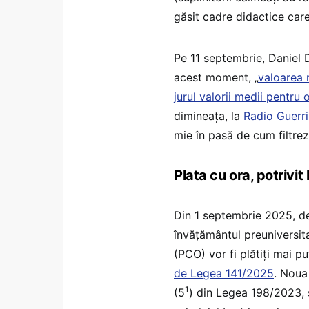
găsit cadre didactice care
Pe 11 septembrie, Daniel Da
acest moment, „
valoarea m
jurul valorii medii pentru
dimineața, la
Radio Guerri
mie în pasă de cum filtrez
Plata cu ora, potrivi
Din 1 septembrie 2025, de
învățământul preuniversit
(PCO) vor fi plătiți mai p
de Legea 141/2025
. Noua
1
(5
) din Legea 198/2023, s