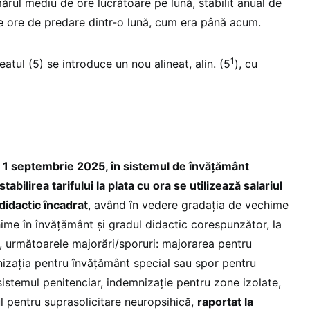
umărul mediu de ore lucrătoare pe lună, stabilit anual de
e ore de predare dintr-o lună, cum era până acum.
1
eatul (5) se introduce un nou alineat, alin. (5
), cu
 1 septembrie 2025, în sistemul de învățământ
stabilirea tarifului la plata cu ora se utilizează salariul
didactic încadrat
, având în vedere gradația de vechime
ime în învățământ și gradul didactic corespunzător, la
 următoarele majorări/sporuri: majorarea pentru
izația pentru învățământ special sau spor pentru
sistemul penitenciar, indemnizație pentru zone izolate,
l pentru suprasolicitare neuropsihică,
raportat la