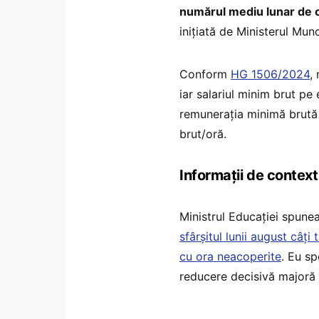
numărul mediu lunar de o
inițiată de Ministerul Munci
Conform
HG 1506/2024
,
iar salariul minim brut pe
remunerația minimă brută 
brut/oră.
Informații de context
Ministrul Educației spune
sfârșitul lunii august câți 
cu ora neacoperite
. Eu sp
reducere decisivă majoră 