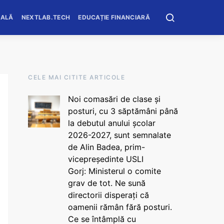
OALĂ
NEXTLAB.TECH
EDUCAȚIE FINANCIARĂ
CELE MAI CITITE ARTICOLE
Noi comasări de clase și
posturi, cu 3 săptămâni până
la debutul anului școlar
2026-2027, sunt semnalate
de Alin Badea, prim-
vicepreședinte USLI
Gorj: Ministerul o comite
grav de tot. Ne sună
directorii disperați că
oamenii rămân fără posturi.
Ce se întâmplă cu