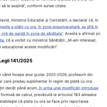
 să le susțină”, conform sursei citate.
vid, ministrul Educației și Cercetării, a declarat că, în
edie a plății cu ora, în zona preuniversitară, se află în
 o oră de gardă în zona de sănătate”
. Acesta a afirmat joi
lla
, că a vorbit cu ministrul Sănătății: „M-am interesat,
i educațional aceste modificări”.
t Legii 141/2025
 când începe anul școlar 2025-2026, profesorii din
ar care predau suplimentar în regim de plată cu ora
uțin decât până acum,
în urma unei modificări introduse
 formulă de calcul, prevăzută la articolul 183 alineatul
tabilește că plata cu ora se face prin raportarea