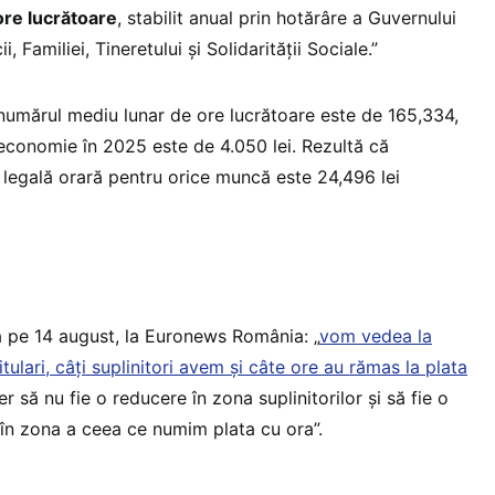
re lucrătoare
, stabilit anual prin hotărâre a Guvernului
i, Familiei, Tineretului și Solidarității Sociale.”
 numărul mediu lunar de ore lucrătoare este de 165,334,
 economie în 2025 este de 4.050 lei. Rezultă că
legală orară pentru orice muncă este 24,496 lei
a pe 14 august, la Euronews România: „
vom vedea la
titulari, câți suplinitori avem și câte ore au rămas la plata
er să nu fie o reducere în zona suplinitorilor și să fie o
în zona a ceea ce numim plata cu ora”.