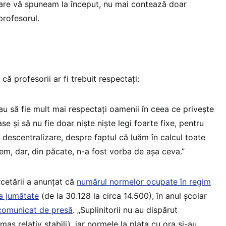
care vă spuneam la început, nu mai contează doar
profesorul.
ă profesorii ar fi trebuit respectați:
au să fie mult mai respectați oamenii în ceea ce privește
ase și să nu fie doar niște niște legi foarte fixe, pentru
descentralizare, despre faptul că luăm în calcul toate
stem, dar, din păcate, n-a fost vorba de așa ceva.”
rcetării a anunțat că
numărul normelor ocupate în regim
la jumătate
(de la 30.128 la circa 14.500), în anul școlar
comunicat de presă
. „Suplinitorii nu au dispărut
rămas relativ stabili), iar normele la plata cu ora și-au