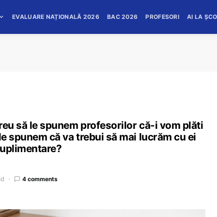
EVALUARE NAȚIONALĂ 2026
BAC 2026
PROFESORI
AI LA ȘC
reu să le spunem profesorilor că-i vom plăti
 le spunem că va trebui să mai lucrăm cu ei
suplimentare?
ad
4 comments