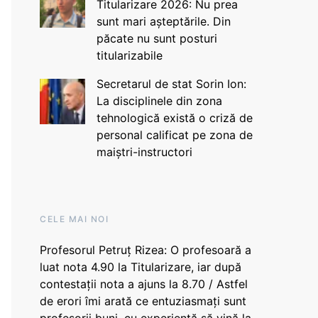
Titularizare 2026: Nu prea
sunt mari așteptările. Din
păcate nu sunt posturi
titularizabile
Secretarul de stat Sorin Ion:
La disciplinele din zona
tehnologică există o criză de
personal calificat pe zona de
maiștri-instructori
CELE MAI NOI
Profesorul Petruț Rizea: O profesoară a
luat nota 4.90 la Titularizare, iar după
contestații nota a ajuns la 8.70 / Astfel
de erori îmi arată ce entuziasmați sunt