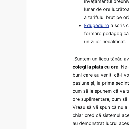
învățământul preuniv
lunar de ore lucrăto
a tarifului brut pe o
Edupedu.ro
a scris c
formare pedagogică es
un zilier necalificat.
„Suntem un liceu tânăr, 
colegi la plata cu or
a. Ne-
buni care au venit, că-i vo
pasiune și, la prima ședi
cum să le spunem că va tr
ore suplimentare, cum să l
Vreau să vă spun că nu a 
chiar cred că sistemul ace
au demonstrat lucrul aces