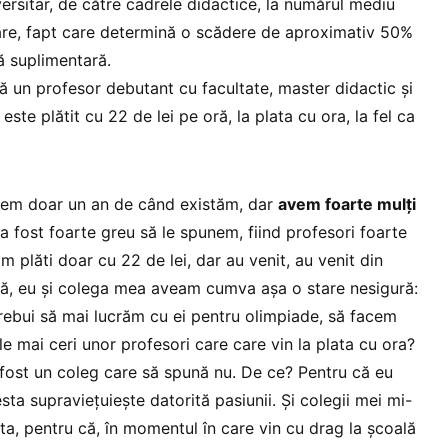
ersitar, de către cadrele didactice, la numărul mediu
are, fapt care determină o scădere de aproximativ 50%
ră suplimentară.
ă un profesor debutant cu facultate, master didactic și
te plătit cu 22 de lei pe oră, la plata cu ora, la fel ca
avem doar un an de când existăm, dar
avem foarte mulți
a fost foarte greu să le spunem, fiind profesori foarte
m plăti doar cu 22 de lei, dar au venit, au venit din
nță, eu și colega mea aveam cumva așa o stare nesigură:
ebui să mai lucrăm cu ei pentru olimpiade, să facem
e mai ceri unor profesori care care vin la plata cu ora?
fost un coleg care să spună nu. De ce? Pentru că eu
sta supraviețuiește datorită pasiunii. Și colegii mei mi-
ta, pentru că, în momentul în care vin cu drag la școală