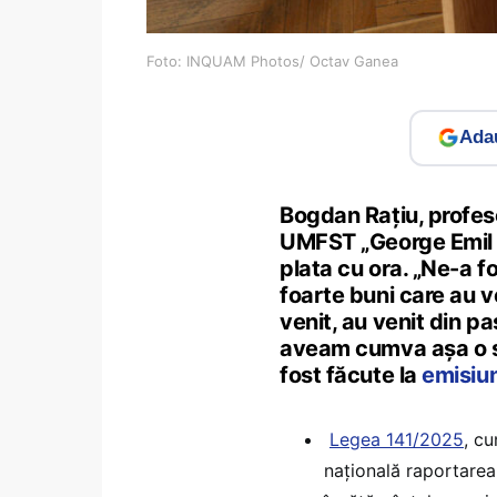
Foto: INQUAM Photos/ Octav Ganea
Adau
Bogdan Rațiu, profeso
UMFST „George Emil P
plata cu ora. „Ne-a f
foarte buni care au ve
venit, au venit din pa
aveam cumva așa o st
fost făcute la
emisiu
Legea 141/2025
, c
națională raportarea