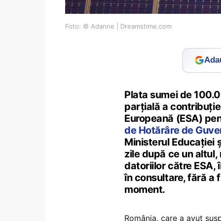
Foto: © Adanne | Dreamstime.com
Adau
Plata sumei de 100.0
parțială a contribuți
Europeană (ESA) pent
de Hotărâre de Guve
Ministerul Educației ș
zile după ce un altul, 
datoriilor către ESA, 
în consultare, fără a
moment.
România, care a avut susp