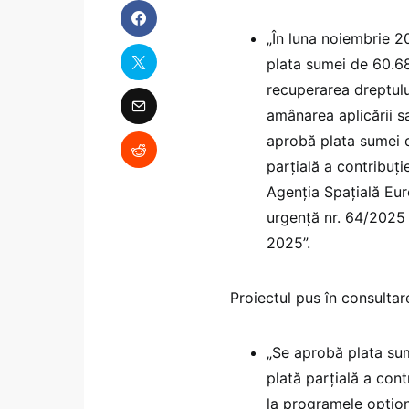
„În luna noiembrie 2
plata sumei de 60.68
recuperarea dreptulu
amânarea aplicării s
aprobă plata sumei 
parțială a contribuț
Agenția Spațială Eu
urgenţă nr. 64/2025 c
2025”.
Proiectul pus în consultar
„Se aprobă plata su
plată parțială a con
la programele opțion