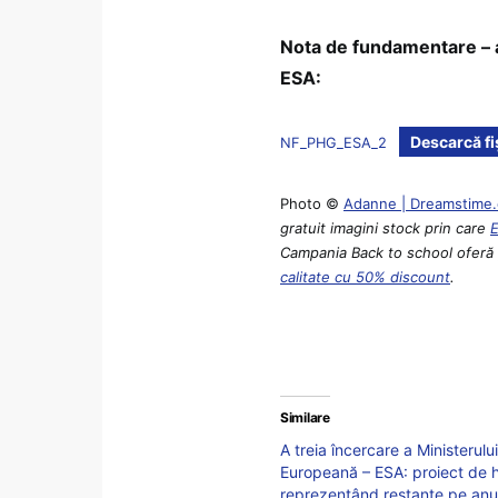
Nota de fundamentare – al
ESA:
Descarcă fi
NF_PHG_ESA_2
Photo ©
Adanne | Dreamstime
gratuit imagini stock prin care
Campania Back to school oferă p
calitate cu 50% discount
.
Similare
A treia încercare a Ministerulu
Europeană – ESA: proiect de h
reprezentând restanțe pe anu