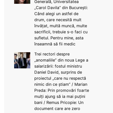
Generală, Universitatea
„Carol Davila” din București:
Când alegi un astfel de
drum, care necesită mult
învățat, multă muncă, multe
sacrificii, trebuie s-o faci cu
sufletul. Pentru mine, asta
înseamnă să fii medic
Trei rectori despre
„anomaliile” din noua Lege a
salarizării: fostul ministru
Daniel David, surprins de
proiectul „care nu respectă
nimic din ce știam” / Marian
Preda: Prin promovări foarte
mulți ajung să ia mai puțini
bani / Remus Pricopie: Un
document care are zero