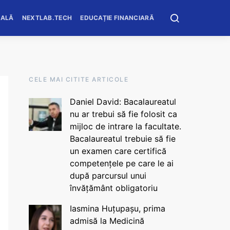
OALĂ
NEXTLAB.TECH
EDUCAȚIE FINANCIARĂ
CELE MAI CITITE ARTICOLE
Daniel David: Bacalaureatul
nu ar trebui să fie folosit ca
mijloc de intrare la facultate.
Bacalaureatul trebuie să fie
un examen care certifică
competențele pe care le ai
după parcursul unui
învățământ obligatoriu
Iasmina Huțupașu, prima
admisă la Medicină