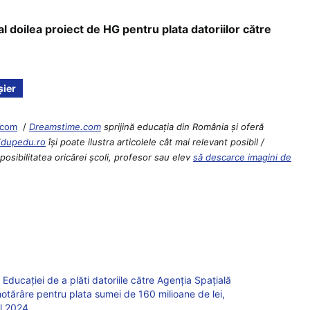
 doilea proiect de HG pentru plata datoriilor către
șier
.com
/
Dreamstime.com
sprijină educaţia din România şi oferă
Edupedu.ro
îşi poate ilustra articolele cât mai relevant posibil /
osibilitatea oricărei școli, profesor sau elev
să descarce imagini de
i Educației de a plăti datoriile către Agenția Spațială
otărâre pentru plata sumei de 160 milioane de lei,
l 2024