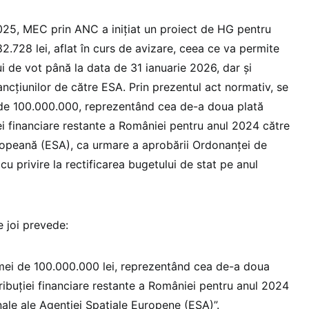
025, MEC prin ANC a inițiat un proiect de HG pentru
2.728 lei, aflat în curs de avizare, ceea ce va permite
i de vot până la data de 31 ianuarie 2026, dar și
ancțiunilor de către ESA. Prin prezentul act normativ, se
de 100.000.000, reprezentând cea de-a doua plată
iei financiare restante a României pentru anul 2024 către
ropeană (ESA), ca urmare a aprobării Ordonanţei de
u privire la rectificarea bugetului de stat pe anul
e joi prevede:
mei de 100.000.000 lei, reprezentând cea de-a doua
tribuției financiare restante a României pentru anul 2024
ale ale Agenției Spațiale Europene (ESA)”.