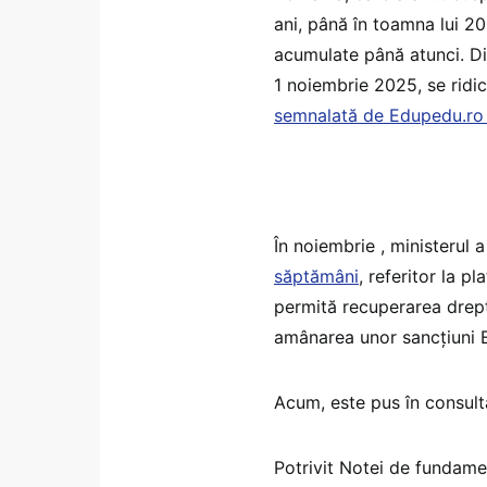
ani, până în toamna lui 20
acumulate până atunci. Din
1 noiembrie 2025, se ridic
semnalată de Edupedu.ro 
În noiembrie , ministerul a
săptămâni
, referitor la p
permită recuperarea drept
amânarea unor sancțiuni E
Acum, este pus în consult
Potrivit Notei de fundam