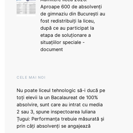
Aproape 600 de absolvenți
de gimnaziu din București au
fost redistribuiți la liceu,
după ce au participat la
etapa de soluționare a
situațiilor speciale -
document
CELE MAI NOI
Nu poate liceul tehnologic să-i ducă pe
toți elevii la un Bacalaureat de 100%
absolvire, sunt care au intrat cu media
2 sau 3, spune inspectoarea Iuliana
Țugui: Performanța trebuie măsurată și
prin câți absolvenți se angajează