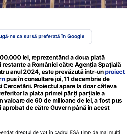
gă-ne ca sursă preferată în Google
00.000 lei, reprezentând a doua plată
ei restante a României către Agenția Spațială
ru anul 2024, este prevăzută într-un
proiect
rn
pus în consultare joi, 11 decembrie de
i Cercetării. Proiectul apare la doar câteva
referitor la plata primei părți parțiale a
în valoare de 60 de milioane de lei, a fost pus
 fi aprobat de către Guvern până în acest
endat dreptul de vot în cadrul ESA timp de mai mulți