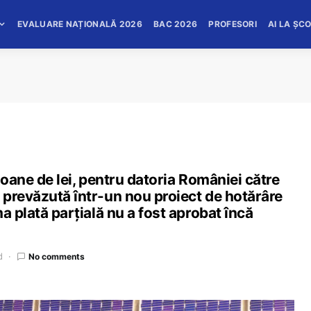
EVALUARE NAȚIONALĂ 2026
BAC 2026
PROFESORI
AI LA ȘC
ioane de lei, pentru datoria României către
 prevăzută într-un nou proiect de hotărâre
a plată parțială nu a fost aprobat încă
d
No comments