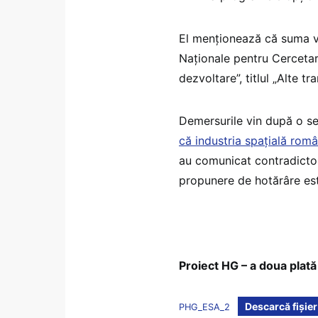
El menționează că suma va
Naționale pentru Cercetar
dezvoltare”, titlul „Alte tra
Demersurile vin după o se
că industria spațială româ
au comunicat contradictor
propunere de hotărâre est
Proiect HG – a doua plată
Descarcă fișier
PHG_ESA_2