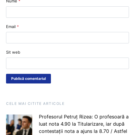
Nume
*
Email
*
Sit web
CELE MAI CITITE ARTICOLE
Profesorul Petruț Rizea: O profesoară a
luat nota 4.90 la Titularizare, iar după
contestații nota a ajuns la 8.70 / Astfel