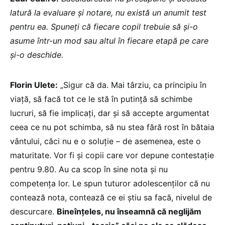
latură la evaluare și notare, nu există un anumit test
pentru ea. Spuneți că fiecare copil trebuie să și-o
asume într-un mod sau altul în fiecare etapă pe care
și-o deschide.
Florin Ulete:
„Sigur că da. Mai târziu, ca principiu în
viață, să facă tot ce le stă în putință să schimbe
lucruri, să fie implicați, dar și să accepte argumentat
ceea ce nu pot schimba, să nu stea fără rost în bătaia
vântului, căci nu e o soluție – de asemenea, este o
maturitate. Vor fi și copii care vor depune contestație
pentru 9.80. Au ca scop în sine nota și nu
competența lor. Le spun tuturor adolescenților că nu
contează nota, contează ce ei știu sa facă, nivelul de
descurcare.
Bineînțeles, nu înseamnă că neglijăm