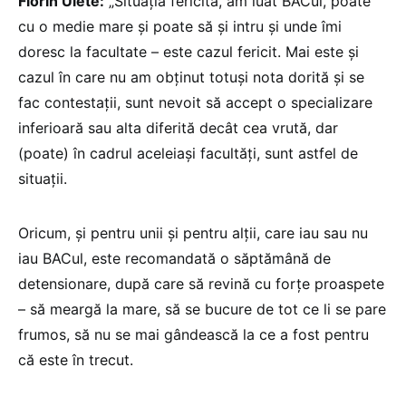
Florin Ulete:
„Situația fericită, am luat BACul, poate
cu o medie mare și poate să și intru și unde îmi
doresc la facultate – este cazul fericit. Mai este și
cazul în care nu am obținut totuși nota dorită și se
fac contestații, sunt nevoit să accept o specializare
inferioară sau alta diferită decât cea vrută, dar
(poate) în cadrul aceleiași facultăți, sunt astfel de
situații.
Oricum, și pentru unii și pentru alții, care iau sau nu
iau BACul, este recomandată o săptămână de
detensionare, după care să revină cu forțe proaspete
– să meargă la mare, să se bucure de tot ce li se pare
frumos, să nu se mai gândească la ce a fost pentru
că este în trecut.