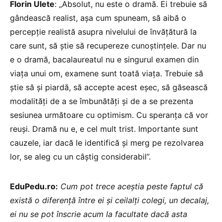
Florin Ulete
: „Absolut, nu este o dramă. Ei trebuie să
gândească realist, așa cum spuneam, să aibă o
percepție realistă asupra nivelului de învățătură la
care sunt, să știe să recupereze cunoștințele. Dar nu
e o dramă, bacalaureatul nu e singurul examen din
viața unui om, examene sunt toată viața. Trebuie să
știe să și piardă, să accepte acest eșec, să găsească
modalități de a se îmbunătăți și de a se prezenta
sesiunea următoare cu optimism. Cu speranța că vor
reuși. Dramă nu e, e cel mult trist. Importante sunt
cauzele, iar dacă le identifică și merg pe rezolvarea
lor, se aleg cu un câștig considerabil”.
EduPedu.ro:
Cum pot trece aceștia peste faptul că
există o diferență între ei și ceilalți colegi, un decalaj,
ei nu se pot înscrie acum la facultate dacă asta