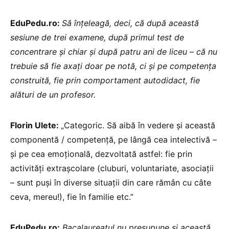
EduPedu.ro:
Să înțeleagă, deci, că după această
sesiune de trei examene, după primul test de
concentrare și chiar și după patru ani de liceu – că nu
trebuie să fie axați doar pe notă, ci și pe competența
construită, fie prin comportament autodidact, fie
alături de un profesor.
Florin Ulete:
„Categoric. Să aibă în vedere și această
componentă / competență, pe lângă cea intelectivă –
și pe cea emoțională, dezvoltată astfel: fie prin
activități extrașcolare (cluburi, voluntariate, asociații
– sunt puși în diverse situații din care rămân cu câte
ceva, mereu!), fie în familie etc.”
EduPedu.ro:
Bacalaureatul nu presupune și această