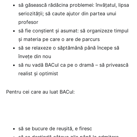
să găsească rădăcina problemei: învățatul, lipsa
seriozității; să caute ajutor din partea unui
profesor
să fie conștient și asumat: să organizeze timpul
și materia pe care o are de parcurs
să se relaxeze o săptămână până începe să
învețe din nou
să nu vadă BACul ca pe o dramă – să privească
realist și optimist
Pentru cei care au luat BACul:
să se bucure de reușită, e firesc
să se destindă câteva zile până la admitere