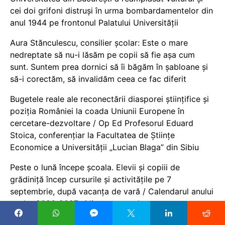
cei doi grifoni distruși în urma bombardamentelor din
anul 1944 pe frontonul Palatului Universității
Aura Stănculescu, consilier școlar: Este o mare
nedreptate să nu-i lăsăm pe copii să fie așa cum
sunt. Suntem prea dornici să îi băgăm în șabloane și
să-i corectăm, să invalidăm ceea ce fac diferit
Bugetele reale ale reconectării diasporei științifice și
poziția României la coada Uniunii Europene în
cercetare-dezvoltare / Op Ed Profesorul Eduard
Stoica, conferențiar la Facultatea de Științe
Economice a Universității „Lucian Blaga” din Sibiu
Peste o lună începe școala. Elevii și copiii de
grădiniță încep cursurile și activitățile pe 7
septembrie, după vacanța de vară / Calendarul anului
școlar 2026-2027 și lista vacanțelor
An școlar 2026-2027. Lista posturilor pentru