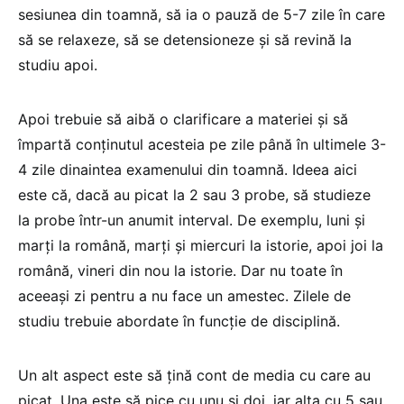
sesiunea din toamnă, să ia o pauză de 5-7 zile în care
să se relaxeze, să se detensioneze și să revină la
studiu apoi.
Apoi trebuie să aibă o clarificare a materiei și să
împartă conținutul acesteia pe zile până în ultimele 3-
4 zile dinaintea examenului din toamnă. Ideea aici
este că, dacă au picat la 2 sau 3 probe, să studieze
la probe într-un anumit interval. De exemplu, luni și
marți la română, marți și miercuri la istorie, apoi joi la
română, vineri din nou la istorie. Dar nu toate în
aceeași zi pentru a nu face un amestec. Zilele de
studiu trebuie abordate în funcție de disciplină.
Un alt aspect este să țină cont de media cu care au
picat. Una este să pice cu unu și doi, iar alta cu 5 sau