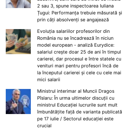
2 sau 3, spune inspectoarea Iuliana
Țugui: Performanța trebuie măsurată și
prin câți absolvenți se angajează
Evoluția salariilor profesorilor din
România nu se încadrează în niciun
model european - analiză Eurydice:
salariul crește doar 25 de ani în timpul
carierei, dar procesul e între statele cu
venituri mari pentru profesori încă de
la începutul carierei și cele cu cele mai
mici salarii
Ministrul interimar al Muncii Dragos
Pîslaru: În urma ultimelor discuții cu
ministrul Educației lucrurile sunt mult
îmbunătățite față de varianta publicată
pe 17 iulie / Sectorul educației este
crucial