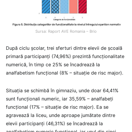
Sursa: Raport AVE Romania – Brio
După ciclu școlar, trei sferturi dintre elevii de școală
primară participanți (74,96%) prezintă funcționalitate
numerică, în timp ce 25% se încadrează la
analfabetism funcțional (8% – situație de risc major).
Situația se schimbă în gimnaziu, unde doar 64,41%
sunt funcționali numeric, iar 35,59% – analfabeți
funcțional (17% – situație de risc major). Ea se
agravează la liceu, unde aproape jumătate dintre
elevii participanți (46,31%) se încadrează la
analfabetism numeric funcțional, iar unul din cinci