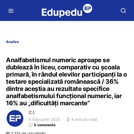
Analize
Analfabetismul numeric aproape se
dublează în liceu, comparativ cu școala
primară, în rândul elevilor participanți la o
testare specializată românească / 36%
dintre aceștia au rezultate specifice
analfabetismului funcțional numeric, iar
16% au „dificultăți marcante”
C.I.
5 februarie 2025
4 minute read
5 comments
2.121 de vizualizări