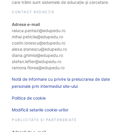
care trăim sunt sistemele de educație și cercetare.
CONTACT REDACȚIE
Adrese e-mail
raluca.pantazi@edupedu.ro
mihai.peticila@edupedu.ro
costin.ionescu@edupedu.ro
alexa.stanescu@edupedu.ro
diana.ghimisi@edupedu.ro
stefan.lefter@edupedu.ro
ramona.florea@edupedu.ro
Notă de informare cu privire la prelucrarea de date
personale prin intermediul site-ului
Politica de cookie
Modifică setarile cookie-urilor
PUBLICITATE ȘI PARTENERIATE