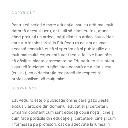
COPYRIGHT
Pentru că scrieți despre educație, sau cu atât mai mult
datorită acestui lucru, ar fi util să citați cu link, atunci
când preluați un articol, părți dintr-un articol sau o idee
care v-a inspirat. Noi, la EduPedu.ro ne-am asumat
această conduită etică și sperăm că și publicațiile cu
mult mai multă experiență vor face la fel. Ne bucurăm
că găsiți subiecte interesante pe Edupedu.ro și suntem
siguri că înțelegeți rugămintea noastră de a cita sursa
(cu link), ca o declarație reciprocă de respect și
profesionalism. Vă mulțumim!
DESPRE NOI
EduPedu.ro este o publicație online care găzduiește
exclusiv articole din domeniul educației și cercetării.
Urmărim constant cum sunt educați copiii noștri, cine și
cum face politicile din educație și cercetare, cine și cum
îi formează pe profesori, cât de adecvate la lumea în