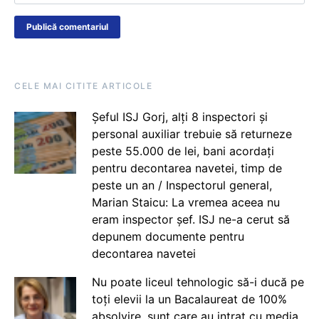
CELE MAI CITITE ARTICOLE
Șeful ISJ Gorj, alți 8 inspectori și
personal auxiliar trebuie să returneze
peste 55.000 de lei, bani acordați
pentru decontarea navetei, timp de
peste un an / Inspectorul general,
Marian Staicu: La vremea aceea nu
eram inspector șef. ISJ ne-a cerut să
depunem documente pentru
decontarea navetei
Nu poate liceul tehnologic să-i ducă pe
toți elevii la un Bacalaureat de 100%
absolvire, sunt care au intrat cu media