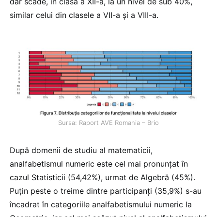
dar scade, în clasa a XII-a, la un nivel de sub 40%,
similar celui din clasele a VII-a și a VIII-a.
Sursa: Raport AVE Romania – Brio
După domenii de studiu al matematicii,
analfabetismul numeric este cel mai pronunțat în
cazul Statisticii (54,42%), urmat de Algebră (45%).
Puțin peste o treime dintre participanți (35,9%) s-au
încadrat în categoriile analfabetismului numeric la