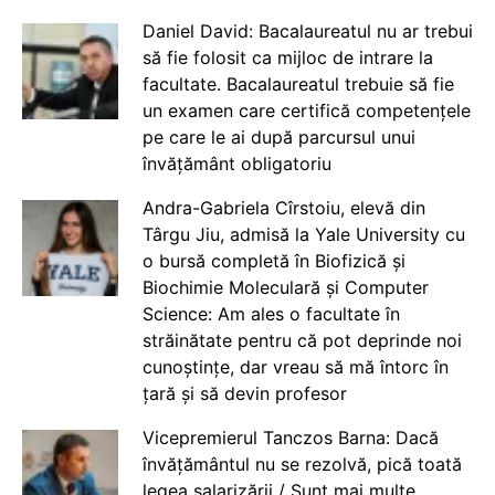
Daniel David: Bacalaureatul nu ar trebui
să fie folosit ca mijloc de intrare la
facultate. Bacalaureatul trebuie să fie
un examen care certifică competențele
pe care le ai după parcursul unui
învățământ obligatoriu
Andra-Gabriela Cîrstoiu, elevă din
Târgu Jiu, admisă la Yale University cu
o bursă completă în Biofizică și
Biochimie Moleculară și Computer
Science: Am ales o facultate în
străinătate pentru că pot deprinde noi
cunoștințe, dar vreau să mă întorc în
țară și să devin profesor
Vicepremierul Tanczos Barna: Dacă
învățământul nu se rezolvă, pică toată
legea salarizării / Sunt mai multe