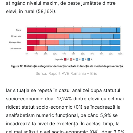
atingând nivelul maxim, de peste jumătate dintre
elevi, în rural (58,16%).
Sursa: Raport AVE Romania – Brio
Iar situația se repetă în cazul analizei după statutul
socio-economic: doar 17,24% dintre elevii cu cel mai
ridicat statut socio-economic (01) se încadrează la
analfabetism numeric funcțional, pe când 5,9% se
încadrează la nivel de excelență. În același timp, la
cel mai scăzut nivel socio-economic (04), doar 3,9%