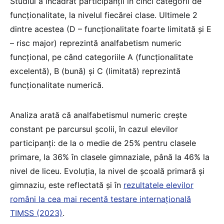
Studiul a încadrat participanții în cinci categorii de
funcționalitate, la nivelul fiecărei clase. Ultimele 2
dintre acestea (D – funcționalitate foarte limitată și E
– risc major) reprezintă analfabetism numeric
funcțional, pe când categoriile A (funcționalitate
excelentă), B (bună) și C (limitată) reprezintă
funcționalitate numerică.
Analiza arată că analfabetismul numeric crește
constant pe parcursul școlii, în cazul elevilor
participanți: de la o medie de 25% pentru clasele
primare, la 36% în clasele gimnaziale, până la 46% la
nivel de liceu. Evoluția, la nivel de școală primară și
gimnaziu, este reflectată și în
rezultatele elevilor
români la cea mai recentă testare internațională
TIMSS (2023)
.