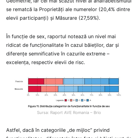
Geometrie, iar cel mai scăzut nivel al analfabetismului
se rematcă la Proprietăți ale numerelor (20,4% dintre
elevii participanți) și Măsurare (27,59%).
În funcție de sex, raportul notează un nivel mai
ridicat de funcționalitate în cazul băieților, dar și
diferențe semnificative în cazurile extreme –
excelența, respectiv elevii de risc.
Sursa: Raport AVE Romania – Brio
Astfel, dacă în categoriile „de mijloc” privind