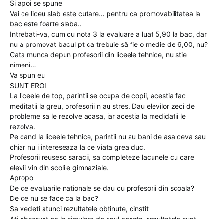
Si apoi se spune
Vai ce liceu slab este cutare… pentru ca promovabilitatea la
bac este foarte slaba..
Intrebati-va, cum cu nota 3 la evaluare a luat 5,90 la bac, dar
nu a promovat bacul pt ca trebuie să fie o medie de 6,00, nu?
Cata munca depun profesorii din liceele tehnice, nu stie
nimeni…
Va spun eu
SUNT EROI
La liceele de top, parintii se ocupa de copii, acestia fac
meditatii la greu, profesorii n au stres. Dau elevilor zeci de
probleme sa le rezolve acasa, iar acestia la medidatii le
rezolva.
Pe cand la liceele tehnice, parintii nu au bani de asa ceva sau
chiar nu i intereseaza la ce viata grea duc.
Profesorii reusesc saracii, sa completeze lacunele cu care
elevii vin din scolile gimnaziale.
Apropo
De ce evaluarile nationale se dau cu profesorii din scoala?
De ce nu se face ca la bac?
Sa vedeti atunci rezultatele obținute, cinstit
Ati observat ca la simulare de anul acesta, rezultatele sunt