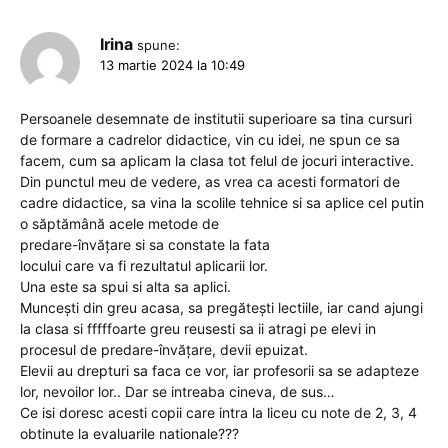
Irina
spune:
13 martie 2024 la 10:49
Persoanele desemnate de institutii superioare sa tina cursuri
de formare a cadrelor didactice, vin cu idei, ne spun ce sa
facem, cum sa aplicam la clasa tot felul de jocuri interactive.
Din punctul meu de vedere, as vrea ca acesti formatori de
cadre didactice, sa vina la scolile tehnice si sa aplice cel putin
o săptămână acele metode de
predare-învăţare si sa constate la fata
locului care va fi rezultatul aplicarii lor.
Una este sa spui si alta sa aplici.
Muncești din greu acasa, sa pregătești lectiile, iar cand ajungi
la clasa si fffffoarte greu reusesti sa ii atragi pe elevi in
procesul de predare-învăţare, devii epuizat.
Elevii au drepturi sa faca ce vor, iar profesorii sa se adapteze
lor, nevoilor lor.. Dar se intreaba cineva, de sus…
Ce isi doresc acesti copii care intra la liceu cu note de 2, 3, 4
obtinute la evaluarile nationale???