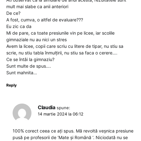
mult mai slabe ca anii anteriori
De ce?
A fost, cumva, o altfel de evaluare???
Eu zic ca da
Mi de pare, ca toate presiunile vin pe licee, iar scolile
gimnaziale nu au nici un stres
Avem la licee, copii care scriu cu litere de tipar, nu stiu sa
scrie, nu stiu tabla înmulțirii, nu stiu sa faca o cerere….
Ce se întâi la gimnaziu?
Sunt multe de spus….
Sunt mahnita…
Reply
Claudia
spune:
14 martie 2024 la 06:12
100% corect ceea ce ați spus. Mă revoltă veșnica presiune
pusă pe profesorii de ‘Mate și Română ‘. Niciodată nu se