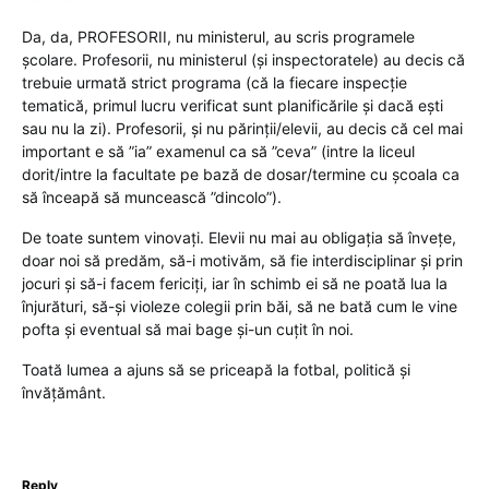
Da, da, PROFESORII, nu ministerul, au scris programele
școlare. Profesorii, nu ministerul (și inspectoratele) au decis că
trebuie urmată strict programa (că la fiecare inspecție
tematică, primul lucru verificat sunt planificările și dacă ești
sau nu la zi). Profesorii, și nu părinții/elevii, au decis că cel mai
important e să ”ia” examenul ca să ”ceva” (intre la liceul
dorit/intre la facultate pe bază de dosar/termine cu școala ca
să înceapă să muncească ”dincolo”).
De toate suntem vinovați. Elevii nu mai au obligația să învețe,
doar noi să predăm, să-i motivăm, să fie interdisciplinar și prin
jocuri și să-i facem fericiți, iar în schimb ei să ne poată lua la
înjurături, să-și violeze colegii prin băi, să ne bată cum le vine
pofta și eventual să mai bage și-un cuțit în noi.
Toată lumea a ajuns să se priceapă la fotbal, politică și
învățământ.
Reply