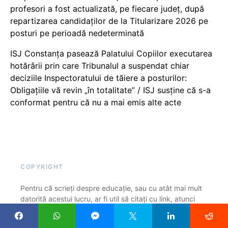
profesori a fost actualizată, pe fiecare județ, după
repartizarea candidaților de la Titularizare 2026 pe
posturi pe perioadă nedeterminată
ISJ Constanța pasează Palatului Copiilor executarea
hotărârii prin care Tribunalul a suspendat chiar
deciziile Inspectoratului de tăiere a posturilor:
Obligațiile vă revin „în totalitate” / ISJ susține că s-a
conformat pentru că nu a mai emis alte acte
COPYRIGHT
Pentru că scrieți despre educație, sau cu atât mai mult
datorită acestui lucru, ar fi util să citați cu link, atunci
când preluați un articol, părți dintr-un articol sau o idee
care v-a inspirat. Noi, la EduPedu.ro ne-am asumat