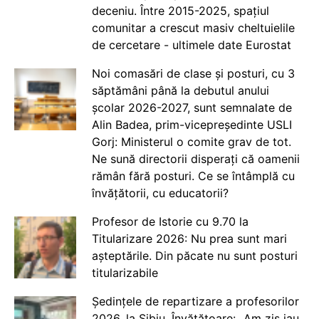
deceniu. Între 2015-2025, spațiul
comunitar a crescut masiv cheltuielile
de cercetare - ultimele date Eurostat
Noi comasări de clase și posturi, cu 3
săptămâni până la debutul anului
școlar 2026-2027, sunt semnalate de
Alin Badea, prim-vicepreședinte USLI
Gorj: Ministerul o comite grav de tot.
Ne sună directorii disperați că oamenii
rămân fără posturi. Ce se întâmplă cu
învățătorii, cu educatorii?
Profesor de Istorie cu 9.70 la
Titularizare 2026: Nu prea sunt mari
așteptările. Din păcate nu sunt posturi
titularizabile
Ședințele de repartizare a profesorilor
2026, la Sibiu. Învățătoare: „Am zis iau