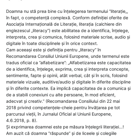
Doamna nu stă prea bine cu înțelegerea termenului ”literație„,
în fapt, o competență complexă. Conform definiției oferite de
Asociația Internațională de Literație, literația (calchiere din
englezescul „literacy”) este abilitatea de a identifica, înţelege,
interpreta, crea și comunica, folosind materiale scrise, audio și
digitale în toate disciplinele și în orice context.
Cam aceeași este și definiția pentru „literacy” în
Recomandarea Consiliul Uniunii Europene, unde termenul este
tradus oficial ca ”alfabetizare”: „Alfabetizarea este capacitatea
de a identifica, înțelege, exprima, crea și interpreta concepte,
sentimente, fapte și opinii, atât verbal, cât și în scris, folosind
materiale vizuale, auditive/audio și digitale în diferite discipline
și în diferite contexte. Ea implică capacitatea de a comunica și
de a stabili conexiuni cu alte persoane, în mod eficient,
adecvat și creativ.” (Recomandarea Consiliului din 22 mai
2018 privind competențele-cheie pentru învățarea pe tot
parcursul vieții, în Jurnalul Oficial al Uniunii Europene,
4.6.2018, p. 8).
Și exprimarea doamnei este pe măsura înțelegrii literației…!
Am auzit că doamna ”răspunde” și de liceele și colegiile