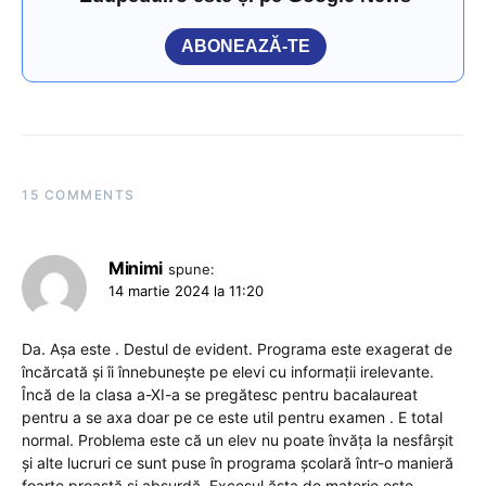
ABONEAZĂ-TE
15 COMMENTS
Minimi
spune:
14 martie 2024 la 11:20
Da. Așa este . Destul de evident. Programa este exagerat de
încărcată și îi înnebunește pe elevi cu informații irelevante.
Încă de la clasa a-XI-a se pregătesc pentru bacalaureat
pentru a se axa doar pe ce este util pentru examen . E total
normal. Problema este că un elev nu poate învăța la nesfârșit
și alte lucruri ce sunt puse în programa școlară într-o manieră
foarte proastă și absurdă. Excesul ăsta de materie este