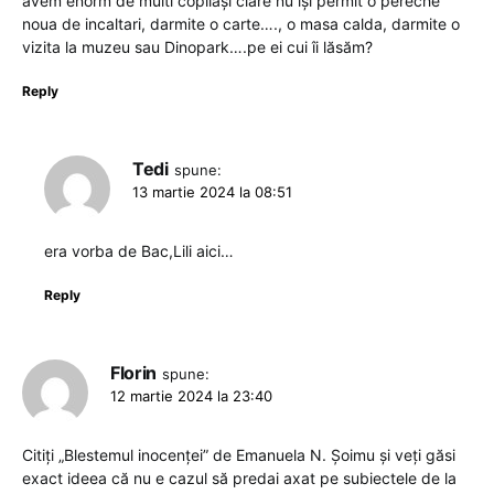
avem enorm de multi copilași clare nu își permit o pereche
noua de incaltari, darmite o carte…., o masa calda, darmite o
vizita la muzeu sau Dinopark….pe ei cui îi lăsăm?
Reply
Tedi
spune:
13 martie 2024 la 08:51
era vorba de Bac,Lili aici…
Reply
Florin
spune:
12 martie 2024 la 23:40
Citiți „Blestemul inocenței” de Emanuela N. Șoimu și veți găsi
exact ideea că nu e cazul să predai axat pe subiectele de la