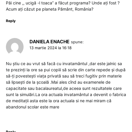
Păi cine ,, ucigă -l toaca” a făcut programa? Unde ați fost ?
Acum ați căzut pe planeta Pământ, România?
Reply
DANIELA ENACHE
spune:
13 martie 2024 la 16:18
Nu știu ce au vrut să facă cu invatamântul ,dar este jalnic sa
te prezinți la ore sa pui copiii să scrie din carte repede și după
să-ți povestești viața privată sau să treci fugitiv prin materie
să lipsești de la școală .Mai ales cînd au examenele de
capacitate sau bacalaureatul,de aceea sunt rezultatele care
sunt la simulări.La ora actuala invatamântul a devenit o fabrica
de meditații asta este la ora actuala si ne mai miram că
abandonul scolar este mare
Reply