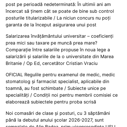
post pe perioadă nedeterminată: În ultimii ani am
încercat să ținem cât se poate de bine sub control
posturile titularizabile / La niciun concurs nu poți
garanta de la început asigurarea unui post
Salarizarea învățământului universitar – coeficienți
prea mici sau taxare pe muncă prea mare?
Comparație între salariile propuse în noua lege a
salarizării și salariile de la o universitate din Marea
Britanie / Op Ed, cercetător Cristian Vraciu
OFICIAL Regulile pentru examenul de medic, medic
stomatolog și farmacist specialist, aplicabile din
toamnă, au fost schimbate / Subiecte unice pe
specialități / Condiții noi pentru membrii comisiei ce
elaborează subiectele pentru proba scrisă
Noi comasări de clase și posturi, cu 3 săptămâni
până la debutul anului școlar 2026-2027, sunt
semnalate de Alin Badea, prim-vicepreședinte USLI