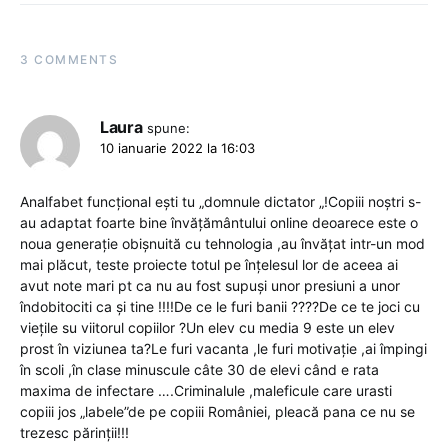
3 COMMENTS
Laura
spune:
10 ianuarie 2022 la 16:03
Analfabet funcțional ești tu „domnule dictator „!Copiii noștri s-
au adaptat foarte bine învățământului online deoarece este o
noua generație obișnuită cu tehnologia ,au învățat intr-un mod
mai plăcut, teste proiecte totul pe înțelesul lor de aceea ai
avut note mari pt ca nu au fost supuși unor presiuni a unor
îndobitociti ca și tine !!!!De ce le furi banii ????De ce te joci cu
viețile su viitorul copiilor ?Un elev cu media 9 este un elev
prost în viziunea ta?Le furi vacanta ,le furi motivație ,ai împingi
în scoli ,în clase minuscule câte 30 de elevi când e rata
maxima de infectare ….Criminalule ,maleficule care urasti
copiii jos „labele”de pe copiii României, pleacă pana ce nu se
trezesc părinții!!!