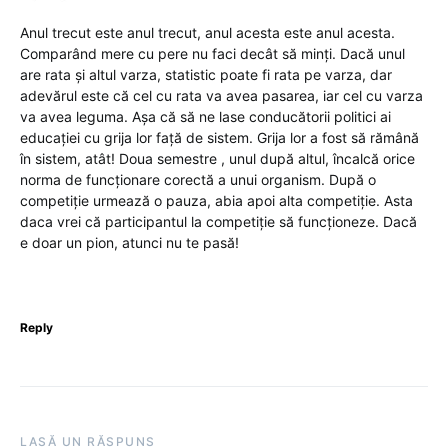
Anul trecut este anul trecut, anul acesta este anul acesta.
Comparând mere cu pere nu faci decât să minți. Dacă unul
are rata și altul varza, statistic poate fi rata pe varza, dar
adevărul este că cel cu rata va avea pasarea, iar cel cu varza
va avea leguma. Așa că să ne lase conducătorii politici ai
educației cu grija lor față de sistem. Grija lor a fost să rămână
în sistem, atât! Doua semestre , unul după altul, încalcă orice
norma de funcționare corectă a unui organism. După o
competiție urmează o pauza, abia apoi alta competiție. Asta
daca vrei că participantul la competiție să funcționeze. Dacă
e doar un pion, atunci nu te pasă!
Reply
LASĂ UN RĂSPUNS