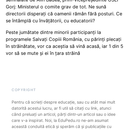
Gorj: Ministerul o comite grav de tot. Ne sună
directorii disperați că oamenii rămân fără posturi. Ce
se întâmplă cu învățătorii, cu educatorii?
Peste jumătate dintre minorii participanți la
programele Salvați Copiii România, cu părinți plecați
în străinătate, vor ca aceștia să vină acasă, iar 1 din 5
vor să se mute și ei în țara străină
COPYRIGHT
Pentru că scrieți despre educație, sau cu atât mai mult
datorită acestui lucru, ar fi util să citați cu link, atunci
când preluați un articol, părți dintr-un articol sau o idee
care v-a inspirat. Noi, la EduPedu.ro ne-am asumat
această conduită etică și sperăm că și publicațiile cu