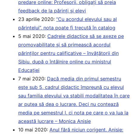
predare online: Profesorii, obligați să preia
feedback de la părinți și elevi
23 aprilie 2020:
“Cu acordul elevului sau al
părintelui”, nota poate fi trecută în catalog
5 mai 2020:
Cadrele didactice să se axeze pe
promovabilitate și să primească acordul
părinților pentru calificative – învățătorii din
Sibiu, după o întâlnire online cu ministrul
Educației
7 mai 2020:
Dacă media din primul semestru
este sub 5, cadrul didactic împreună cu elevul
sau familia elevului va stabili modalitatea în care
ar putea să dea o lucrare. Deci nu contează
media pe semestrul I, ci nota pe care o va lua la
această lucrare – Monica Anisie
10 mai 2020:
Anul fără niciun corigent. Anisie: