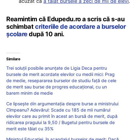
acuzat că
a tăiat bursele a zeci de mii de elevi
.
Reamintim că Edupedu.ro a scris că s-au
schimbat
criteriile de acordare a burselor
școlare
după 10 ani.
Similare
Trei soluții posibile anunțate de Ligia Deca pentru
bursele de merit acordate elevilor cu medii mici: Prag
de medie, resepararea burselor de studiu față de cele
de merit sau burse de progres educațional, cu un
barem minim de medie
Ce lipsește din argumentația despre burse a ministrului
Cîmpeanu? Adevărul: Scade cu 185 de mii numărul
elevilor care au primit în acest an bursă de merit, după
ridicarea pragului la 9,50 / Bugetul pentru bursele de
merit este tăiat cu 35%
Ministrul Educației, în scandalul burselor de merit: Dacă