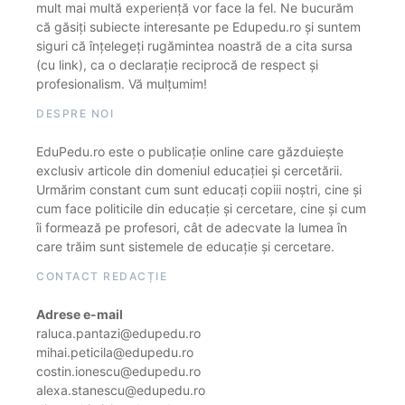
mult mai multă experiență vor face la fel. Ne bucurăm
că găsiți subiecte interesante pe Edupedu.ro și suntem
siguri că înțelegeți rugămintea noastră de a cita sursa
(cu link), ca o declarație reciprocă de respect și
profesionalism. Vă mulțumim!
DESPRE NOI
EduPedu.ro este o publicație online care găzduiește
exclusiv articole din domeniul educației și cercetării.
Urmărim constant cum sunt educați copiii noștri, cine și
cum face politicile din educație și cercetare, cine și cum
îi formează pe profesori, cât de adecvate la lumea în
care trăim sunt sistemele de educație și cercetare.
CONTACT REDACȚIE
Adrese e-mail
raluca.pantazi@edupedu.ro
mihai.peticila@edupedu.ro
costin.ionescu@edupedu.ro
alexa.stanescu@edupedu.ro