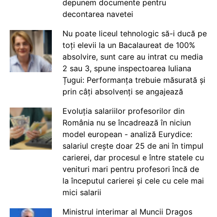
depunem documente pentru
decontarea navetei
Nu poate liceul tehnologic să-i ducă pe
toți elevii la un Bacalaureat de 100%
absolvire, sunt care au intrat cu media
2 sau 3, spune inspectoarea Iuliana
Țugui: Performanța trebuie măsurată și
prin câți absolvenți se angajează
Evoluția salariilor profesorilor din
România nu se încadrează în niciun
model european - analiză Eurydice:
salariul crește doar 25 de ani în timpul
carierei, dar procesul e între statele cu
venituri mari pentru profesori încă de
la începutul carierei și cele cu cele mai
mici salarii
Ministrul interimar al Muncii Dragos