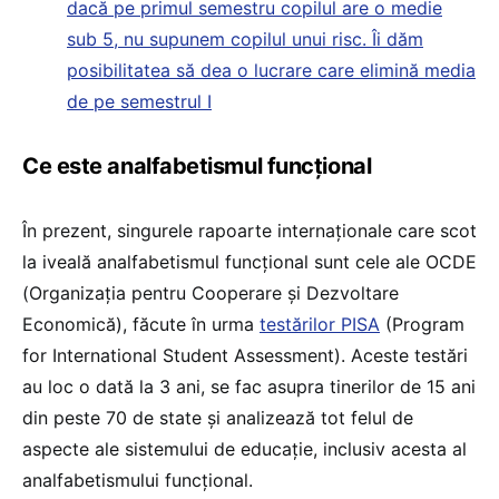
dacă pe primul semestru copilul are o medie
sub 5, nu supunem copilul unui risc. Îi dăm
posibilitatea să dea o lucrare care elimină media
de pe semestrul I
Ce este analfabetismul funcțional
În prezent, singurele rapoarte internaționale care scot
la iveală analfabetismul funcțional sunt cele ale OCDE
(Organizația pentru Cooperare și Dezvoltare
Economică), făcute în urma
testărilor PISA
(Program
for International Student Assessment). Aceste testări
au loc o dată la 3 ani, se fac asupra tinerilor de 15 ani
din peste 70 de state și analizează tot felul de
aspecte ale sistemului de educație, inclusiv acesta al
analfabetismului funcțional.