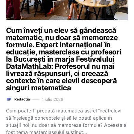
Cum înveți un elev să gândească
matematic, nu doar să memoreze
formule. Expert internațional în
educație, masterclass cu profesori
la București în marja Festivalului
DataMathLab: Profesorul nu mai
livrează răspunsuri, ci creează
contexte în care elevii descoperă
singuri matematica
1 iulie 2026
Redacția
Cum poate fi predată matematica astfel încât elevii
să înțeleagă conceptele și să le poată aplica în
situații noi, nu doar să memoreze formule? Aceasta a
fost tema masterclassului susținut…