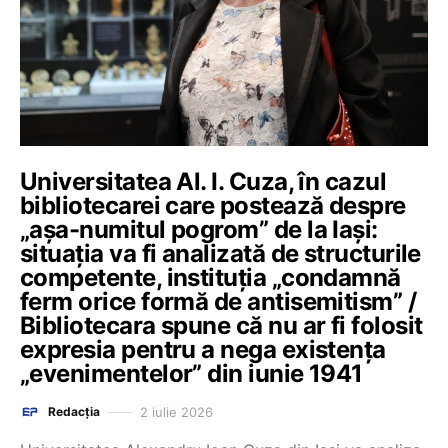
Universitatea Al. I. Cuza, în cazul
bibliotecarei care postează despre
„așa-numitul pogrom” de la Iași:
situația va fi analizată de structurile
competente, instituția „condamnă
ferm orice formă de antisemitism” /
Bibliotecara spune că nu ar fi folosit
expresia pentru a nega existența
„evenimentelor” din iunie 1941
2 iulie 2026
Redacția