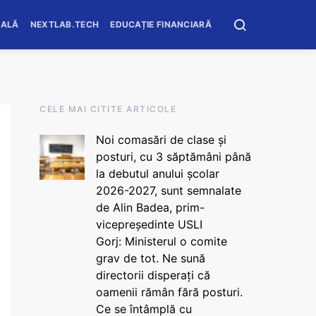
OALĂ
NEXTLAB.TECH
EDUCAȚIE FINANCIARĂ
CELE MAI CITITE ARTICOLE
Noi comasări de clase și
posturi, cu 3 săptămâni până
la debutul anului școlar
2026-2027, sunt semnalate
de Alin Badea, prim-
vicepreședinte USLI
Gorj: Ministerul o comite
grav de tot. Ne sună
directorii disperați că
oamenii rămân fără posturi.
Ce se întâmplă cu