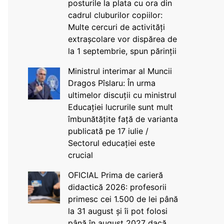
posturile la plata cu ora din
cadrul cluburilor copiilor:
Multe cercuri de activități
extrașcolare vor dispărea de
la 1 septembrie, spun părinții
Ministrul interimar al Muncii
Dragos Pîslaru: În urma
ultimelor discuții cu ministrul
Educației lucrurile sunt mult
îmbunătățite față de varianta
publicată pe 17 iulie /
Sectorul educației este
crucial
OFICIAL Prima de carieră
didactică 2026: profesorii
primesc cei 1.500 de lei până
la 31 august și îi pot folosi
până în august 2027 dacă