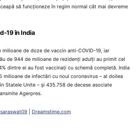
înceapă să funcţioneze în regim normal cât mai devreme
d-19 în India
e milioane de doze de vaccin anti-COVID-19, iar
ău de 944 de milioane de rezidenţi adulţi au primit cel
14% dintre ei au fost vaccinaţi cu schemă completă. India
5 milioane de infectări cu noul coronavirus – al doilea
din Statele Unite – şi 435.758 de decese asociate
ransmite Agerpres.
tsaraswat09
|
Dreamstime.com