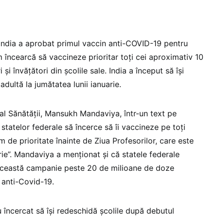
India a aprobat primul vaccin anti-COVID-19 pentru
m încearcă să vaccineze prioritar toți cei aproximativ 10
şi învăţători din şcolile sale. India a început să îşi
dultă la jumătatea lunii ianuarie.
 al Sănătăţii, Mansukh Mandaviya, într-un text pe
 statelor federale să încerce să îi vaccineze pe toţi
im de prioritate înainte de Ziua Profesorilor, care este
ie”. Mandaviya a menționat și că statele federale
 această campanie peste 20 de milioane de doze
 anti-Covid-19.
 încercat să îşi redeschidă şcolile după debutul