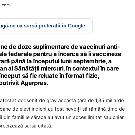
e.com
gă-ne ca sursă preferată în Google
oane de doze suplimentare de vaccinuri anti-
ale federale pentru a încerca să îi vaccineze
 țară până la începutul lunii septembrie, a
an al Sănătății miercuri, în contextul în care
început să fie reluate în format fizic,
potrivit Agerpres.
fectat deosebit de grav această ţară de 1,35 miliarde
lioane de elevi indieni au fost nevoiţi să rămână timp de
i din familiile sărace au avut un acces limitat sau chiar
precizează sursa citată.