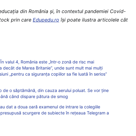
 educaţia din România şi, în contextul pandemiei Covid-
stock prin care
Edupedu.ro
îşi poate ilustra articolele cât
n valul 4, România este „într-o zonă de risc mai
a decât de Marea Britanie”, unde sunt mult mai mulți
siuni „pentru ca siguranța copiilor sa fie luată în serios”
mp de o săptămână, din cauza aerului poluat. Se vor ține
ă până când dispare pătura de smog
au dat a doua oară examenul de intrare la colegiile
o presupusă scurgere de subiecte în rețeaua Telegram a