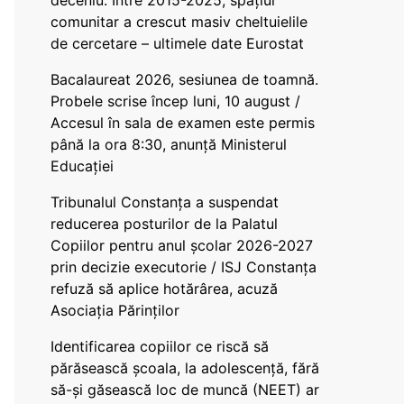
deceniu. Între 2015-2025, spațiul
comunitar a crescut masiv cheltuielile
de cercetare – ultimele date Eurostat
Bacalaureat 2026, sesiunea de toamnă.
Probele scrise încep luni, 10 august /
Accesul în sala de examen este permis
până la ora 8:30, anunță Ministerul
Educației
Tribunalul Constanța a suspendat
reducerea posturilor de la Palatul
Copiilor pentru anul școlar 2026-2027
prin decizie executorie / ISJ Constanța
refuză să aplice hotărârea, acuză
Asociația Părinților
Identificarea copiilor ce riscă să
părăsească școala, la adolescență, fără
să-și găsească loc de muncă (NEET) ar