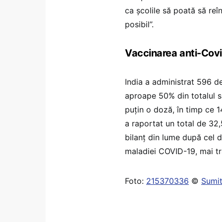
ca şcolile să poată să re
posibil”.
Vaccinarea anti-Covi
India a administrat 596 d
aproape 50% din totalul s
puţin o doză, în timp ce 
a raportat un total de 32,
bilanţ din lume după cel 
maladiei COVID-19, mai t
Foto:
215370336
©
Sumi