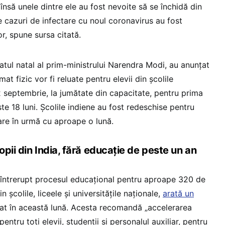
însă unele dintre ele au fost nevoite să se închidă din
 cazuri de infectare cu noul coronavirus au fost
or, spune sursa citată.
statul natal al prim-ministrului Narendra Modi, au anunţat
at fizic vor fi reluate pentru elevii din şcolile
 septembrie, la jumătate din capacitate, pentru prima
e 18 luni. Şcolile indiene au fost redeschise pentru
ioare în urmă cu aproape o lună.
pii din India, fără educație de peste un an
ntrerupt procesul educaţional pentru aproape 320 de
n şcolile, liceele şi universităţile naţionale,
arată un
at în această lună. Acesta recomandă „accelerarea
ntru toţi elevii, studenţii şi personalul auxiliar, pentru