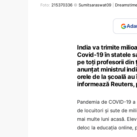
Foto:
215370336
©
Sumitsaraswat09
|
Dreamstim
Adau
India va trimite mili
Covid-19 în statele s
pe toți profesorii din
anunțat ministrul indi
orele de la școală au 
informează Reuters, 
Pandemia de COVID-19 a a
de locuitori şi sute de mi
mai multe luni acasă. Elevi
deloc la educaţia online, 