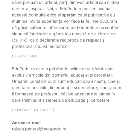
când preluați un articol, părți dintr-un articol sau o idee
care v-a inspirat. Noi, la EduPedu.ro ne-am asumat
această conduită etică și sperăm că și publicațiile cu
mult mai multă experiență vor face la fel. Ne bucurăm
că găsiți subiecte interesante pe Edupedu.ro și suntem
siguri că înțelegeți rugămintea noastră de a cita sursa
(cu link), ca o declarație reciprocă de respect și
profesionalism. Vă mulțumim!
DESPRE NOI
EduPedu.ro este o publicație online care găzduiește
exclusiv articole din domeniul educației și cercetării.
Urmărim constant cum sunt educați copiii noștri, cine și
cum face politicile din educație și cercetare, cine și cum
îi formează pe profesori, cât de adecvate la lumea în
care trăim sunt sistemele de educație și cercetare.
CONTACT REDACȚIE
Adrese e-mail
raluca.pantazi@edupedu.ro