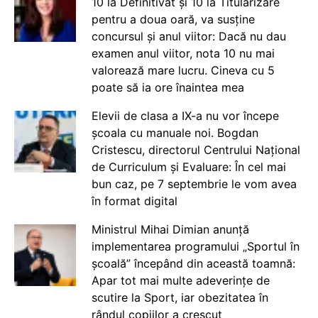
10 la Definitivat și 10 la Titularizare
pentru a doua oară, va susține
concursul și anul viitor: Dacă nu dau
examen anul viitor, nota 10 nu mai
valorează mare lucru. Cineva cu 5
poate să ia ore înaintea mea
Elevii de clasa a IX-a nu vor începe
școala cu manuale noi. Bogdan
Cristescu, directorul Centrului Național
de Curriculum și Evaluare: În cel mai
bun caz, pe 7 septembrie le vom avea
în format digital
Ministrul Mihai Dimian anunță
implementarea programului „Sportul în
școală” începând din această toamnă:
Apar tot mai multe adeverințe de
scutire la Sport, iar obezitatea în
rândul copiilor a crescut