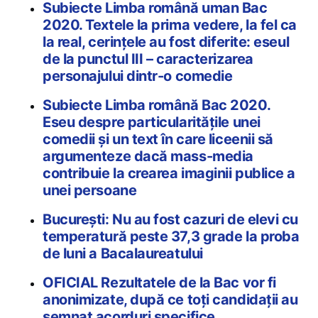
Subiecte Limba română uman Bac
2020. Textele la prima vedere, la fel ca
la real, cerințele au fost diferite: eseul
de la punctul III – caracterizarea
personajului dintr-o comedie
Subiecte Limba română Bac 2020.
Eseu despre particularitățile unei
comedii și un text în care liceenii să
argumenteze dacă mass-media
contribuie la crearea imaginii publice a
unei persoane
București: Nu au fost cazuri de elevi cu
temperatură peste 37,3 grade la proba
de luni a Bacalaureatului
OFICIAL Rezultatele de la Bac vor fi
anonimizate, după ce toți candidații au
semnat acorduri specifice