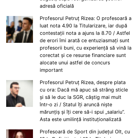
adresă oficială
Profesorul Petruț Rizea: O profesoară a
luat nota 4.90 la Titularizare, iar după
contestații nota a ajuns la 8.70 / Astfel
de erori îmi arată ce entuziasmați sunt
profesorii buni, cu experiență să vină la
corectat și ce resurse financiare sunt
alocate unui astfel de concurs
important
Profesorul Petruț Rizea, despre plata
cu ora: Dacă mă apuc să strâng sticle
și să le duc la SGR, câștig mai mult
într-o zi / Statul îți aruncă niște
mărunțiș și îți cere să-i spui „salariu”.
Asta este umilință instituționalizată
Profesoară de Sport din județul Olt, cu