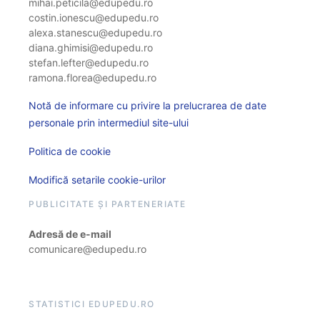
mihai.peticila@edupedu.ro
costin.ionescu@edupedu.ro
alexa.stanescu@edupedu.ro
diana.ghimisi@edupedu.ro
stefan.lefter@edupedu.ro
ramona.florea@edupedu.ro
Notă de informare cu privire la prelucrarea de date
personale prin intermediul site-ului
Politica de cookie
Modifică setarile cookie-urilor
PUBLICITATE ȘI PARTENERIATE
Adresă de e-mail
comunicare@edupedu.ro
STATISTICI EDUPEDU.RO