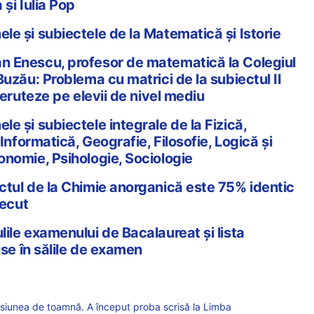
și Iulia Pop
e și subiectele de la Matematică și Istorie
 Enescu, profesor de matematică la Colegiul
uzău: Problema cu matrici de la subiectul II
deruteze pe elevii de nivel mediu
e și subiectele integrale de la Fizică,
 Informatică, Geografie, Filosofie, Logică și
nomie, Psihologie, Sociologie
tul de la Chimie anorganică este 75% identic
recut
ile examenului de Bacalaureat și lista
ise în sălile de examen
iunea de toamnă. A început proba scrisă la Limba