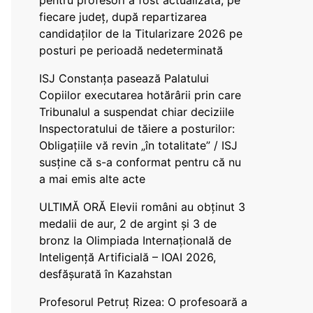
pentru profesori a fost actualizată, pe
fiecare județ, după repartizarea
candidaților de la Titularizare 2026 pe
posturi pe perioadă nedeterminată
ISJ Constanța pasează Palatului
Copiilor executarea hotărârii prin care
Tribunalul a suspendat chiar deciziile
Inspectoratului de tăiere a posturilor:
Obligațiile vă revin „în totalitate” / ISJ
susține că s-a conformat pentru că nu
a mai emis alte acte
ULTIMĂ ORĂ Elevii români au obținut 3
medalii de aur, 2 de argint și 3 de
bronz la Olimpiada Internațională de
Inteligență Artificială – IOAI 2026,
desfășurată în Kazahstan
Profesorul Petruț Rizea: O profesoară a