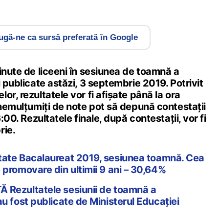
gă-ne ca sursă preferată în Google
inute de liceeni în sesiunea de toamnă a
i publicate astăzi, 3 septembrie 2019. Potrivit
or, rezultatele vor fi afișate până la ora
 nemulțumiți de note pot să depună contestații
6:00. Rezultatele finale, după contestații, vor fi
rie.
tate Bacalaureat 2019, sesiunea toamnă. Cea
 promovare din ultimii 9 ani – 30,64%
 Rezultatele sesiunii de toamnă a
u fost publicate de Ministerul Educației