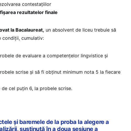
zolvarea contestațiilor
fișarea rezultatelor finale
ovat la Bacalaureat,
un absolvent de liceu trebuie să
condiții, cumulativ:
probele de evaluare a competențelor lingvistice şi
probele scrise şi să fi obținut minimum nota 5 la fiecare
 de cel puțin 6, la probele scrise.
ele și baremele de la proba la alegere a
ializării, susținută în a doua sesiune a