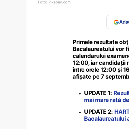
Foto: Pixabay.com
Adau
Primele rezultate obț
Bacalaureatului vor f
calendarului examenel
12:00, iar candidații
între orele 12:00 și 1
afișate pe 7 septemb
UPDATE 1:
Rezul
mai mare rată de
UPDATE 2:
HARTĂ
Bacalaureatului a