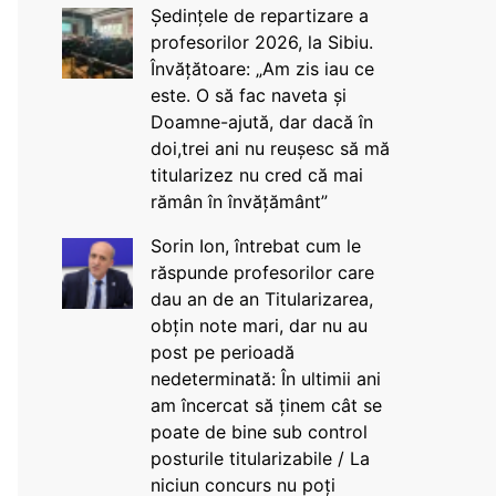
Ședințele de repartizare a
profesorilor 2026, la Sibiu.
Învățătoare: „Am zis iau ce
este. O să fac naveta și
Doamne-ajută, dar dacă în
doi,trei ani nu reușesc să mă
titularizez nu cred că mai
rămân în învățământ”
Sorin Ion, întrebat cum le
răspunde profesorilor care
dau an de an Titularizarea,
obțin note mari, dar nu au
post pe perioadă
nedeterminată: În ultimii ani
am încercat să ținem cât se
poate de bine sub control
posturile titularizabile / La
niciun concurs nu poți