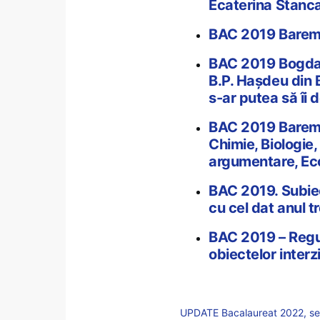
Ecaterina Stanca 
BAC 2019 Baremel
BAC 2019 Bogdan
B.P. Hașdeu din B
s-ar putea să îi 
BAC 2019 Baremel
Chimie, Biologie,
argumentare, Eco
BAC 2019. Subiec
cu cel dat anul t
BAC 2019 – Regul
obiectelor interz
UPDATE Bacalaureat 2022, ses