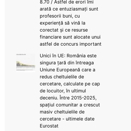
8.70 / Astfel de erori îmi
arată ce entuziasmați sunt
profesorii buni, cu
experiență să vină la
corectat și ce resurse
financiare sunt alocate unui
astfel de concurs important
Unici în UE: România este
singura țară din întreaga
Uniune Europeană care a
redus cheltuielile de
cercetare, calculate pe cap
de locuitor, în ultimul
deceniu. Între 2015-2025,
spațiul comunitar a crescut
masiv cheltuielile de
cercetare - ultimele date
Eurostat