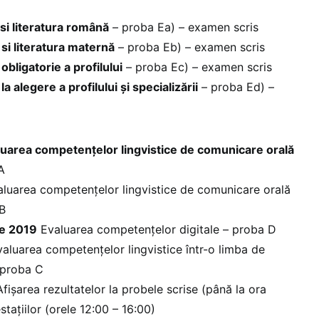
si literatura română
– proba Ea) – examen scris
si literatura maternă
– proba Eb) – examen scris
obligatorie a profilului
– proba Ec) – examen scris
la alegere a profilului și specializării
– proba Ed) –
luarea competențelor lingvistice de comunicare orală
A
a competențelor lingvistice de comunicare orală
 B
ie 2019
Evaluarea competențelor digitale – proba D
aluarea competențelor lingvistice într-o limba de
– proba C
rea rezultatelor la probele scrise (până la ora
tațiilor (orele 12:00 – 16:00)