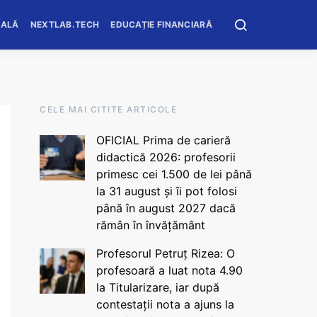
OALĂ
NEXTLAB.TECH
EDUCAȚIE FINANCIARĂ
CELE MAI CITITE ARTICOLE
OFICIAL Prima de carieră
didactică 2026: profesorii
primesc cei 1.500 de lei până
la 31 august și îi pot folosi
până în august 2027 dacă
rămân în învățământ
Profesorul Petruț Rizea: O
profesoară a luat nota 4.90
la Titularizare, iar după
contestații nota a ajuns la