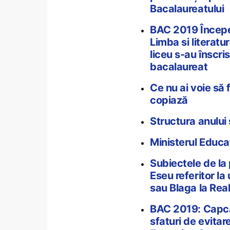
Bacalaureatului
BAC 2019 Începe
Limba si literat
liceu s-au înscri
bacalaureat
Ce nu ai voie să 
copiază
Structura anulu
Ministerul Educa
Subiectele de la
Eseu referitor la
sau Blaga la Rea
BAC 2019: Capca
sfaturi de evitar