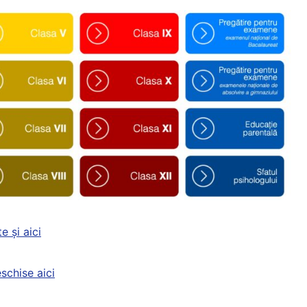
e și aici
schise aici