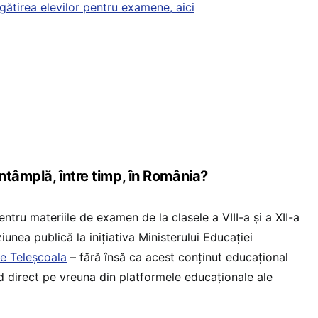
egătirea elevilor pentru examene, aici
ntâmplă, între timp, în România?
entru materiile de examen de la clasele a VIII-a și a XII-a
iunea publică la inițiativa Ministerului Educației
e Teleșcoala
– fără însă ca acest conținut educațional
d direct pe vreuna din platformele educaționale ale