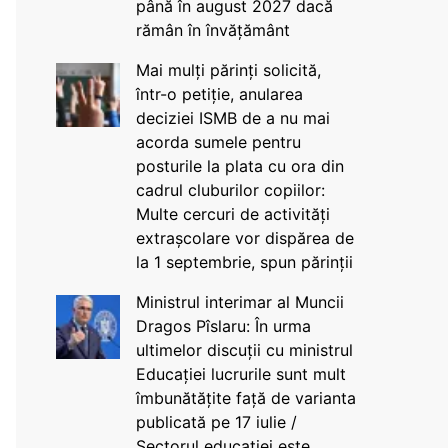
până în august 2027 dacă
rămân în învățământ
Mai mulți părinți solicită,
într-o petiție, anularea
deciziei ISMB de a nu mai
acorda sumele pentru
posturile la plata cu ora din
cadrul cluburilor copiilor:
Multe cercuri de activități
extrașcolare vor dispărea de
la 1 septembrie, spun părinții
Ministrul interimar al Muncii
Dragos Pîslaru: În urma
ultimelor discuții cu ministrul
Educației lucrurile sunt mult
îmbunătățite față de varianta
publicată pe 17 iulie /
Sectorul educației este