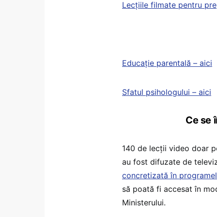
Lecțiile filmate pentru pr
Educație parentală – aici
Sfatul psihologului – aici
Ce se î
140 de lecții video doar p
au fost difuzate de televiz
concretizată în programel
să poată fi accesat în mo
Ministerului.