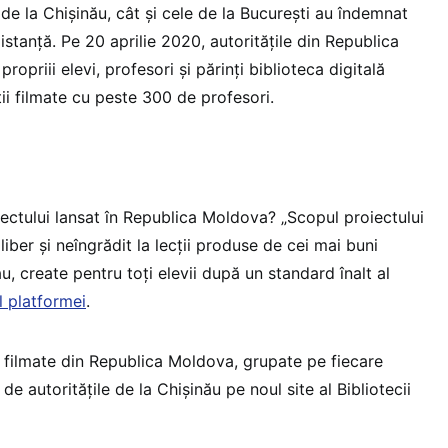
 de la Chișinău, cât și cele de la București au îndemnat
istanță. Pe 20 aprilie 2020, autoritățile din Republica
opriii elevi, profesori și părinți biblioteca digitală
ii filmate cu peste 300 de profesori.
iectului lansat în Republica Moldova? „Scopul proiectului
liber și neîngrădit la lecții produse de cei mai buni
u, create pentru toți elevii după un standard înalt al
l platformei
.
e filmate din Republica Moldova, grupate pe fiecare
 de autoritățile de la Chișinău pe noul site al Bibliotecii