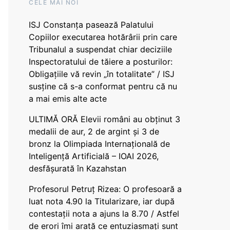
CELE MAI NOI
ISJ Constanța pasează Palatului
Copiilor executarea hotărârii prin care
Tribunalul a suspendat chiar deciziile
Inspectoratului de tăiere a posturilor:
Obligațiile vă revin „în totalitate” / ISJ
susține că s-a conformat pentru că nu
a mai emis alte acte
ULTIMĂ ORĂ Elevii români au obținut 3
medalii de aur, 2 de argint și 3 de
bronz la Olimpiada Internațională de
Inteligență Artificială – IOAI 2026,
desfășurată în Kazahstan
Profesorul Petruț Rizea: O profesoară a
luat nota 4.90 la Titularizare, iar după
contestații nota a ajuns la 8.70 / Astfel
de erori îmi arată ce entuziasmați sunt