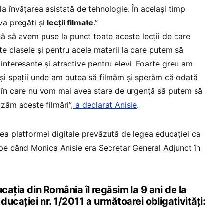
la învățarea asistată de tehnologie. În același timp
va pregăti și
lecții filmate
.”
 să avem puse la punct toate aceste lecții de care
e clasele și pentru acele materii la care putem să
 interesante și atractive pentru elevi. Foarte greu am
 și spații unde am putea să filmăm și sperăm că odată
în care nu vom mai avea stare de urgență să putem să
lizăm aceste filmări”,
a declarat Anisie
.
rea platformei digitale prevăzută de legea educației ca
, pe când Monica Anisie era Secretar General Adjunct în
cația din România îl regăsim la 9 ani de la
ucației nr. 1/2011 a următoarei obligativități: