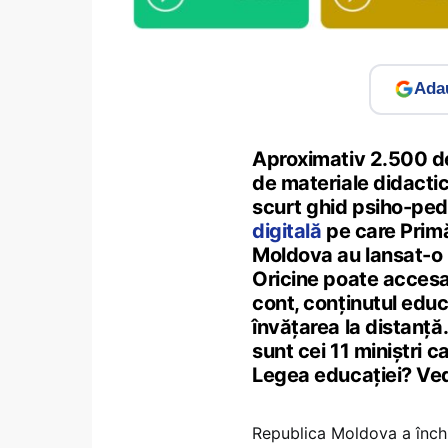
Adau
Aproximativ 2.500 de l
de materiale didactic
scurt ghid psiho-peda
digitală
pe care Primă
Moldova au lansat-o la
Oricine poate accesa 
cont, conținutul educ
învățarea la distanță.
sunt cei 11 miniștri c
Legea educației? Vede
Republica Moldova a închis