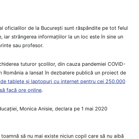
l oficialilor de la București sunt răspândite pe tot felul
 iar strângerea informațiilor la un loc este în sine un
ărinte sau profesor.
nchiderea tuturor școlilor, din cauza pandemiei COVID-
in România a lansat în dezbatere publică un proiect de
i de tablete şi laptopuri cu internet pentru cei 250.000
să facă ore online
.
ucației, Monica Anisie, declara pe 1 mai 2020
 toamnă să nu mai existe niciun copil care să nu aibă