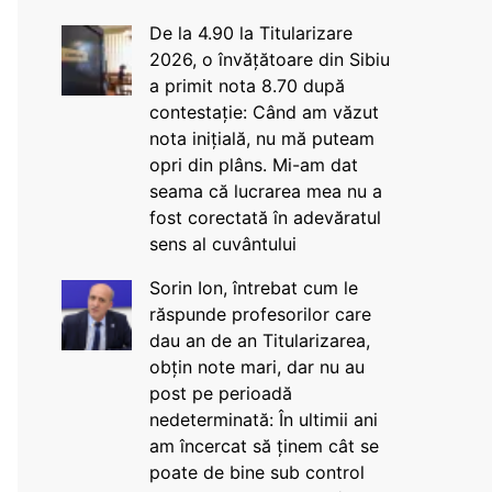
De la 4.90 la Titularizare
2026, o învățătoare din Sibiu
a primit nota 8.70 după
contestație: Când am văzut
nota inițială, nu mă puteam
opri din plâns. Mi-am dat
seama că lucrarea mea nu a
fost corectată în adevăratul
sens al cuvântului
Sorin Ion, întrebat cum le
răspunde profesorilor care
dau an de an Titularizarea,
obțin note mari, dar nu au
post pe perioadă
nedeterminată: În ultimii ani
am încercat să ținem cât se
poate de bine sub control