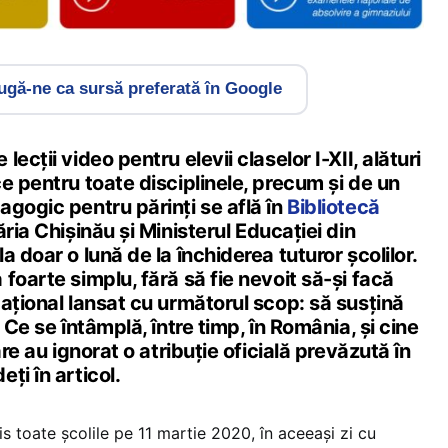
gă-ne ca sursă preferată în Google
ecții video pentru elevii claselor I-XII, alături
e pentru toate disciplinele, precum și de un
gogic pentru părinți se află în
Bibliotecă
ria Chișinău și Ministerul Educației din
 doar o lună de la închiderea tuturor școlilor.
foarte simplu, fără să fie nevoit să-și facă
ațional lansat cu următorul scop: să susțină
 Ce se întâmplă, între timp, în România, și cine
are au ignorat o atribuție oficială prevăzută în
ți în articol.
 toate școlile pe 11 martie 2020, în aceeași zi cu