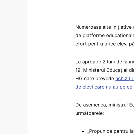
Numeroase alte inițiative a
de platforme educaționale,
efort pentru orice elev, p
La aproape 2 luni de la î
19, Ministerul Educației d
HG care prevede
achiziți
de elevi care nu au pe ce 
De asemenea, ministrul Ed
următoarele:
„Propun ca pentru la