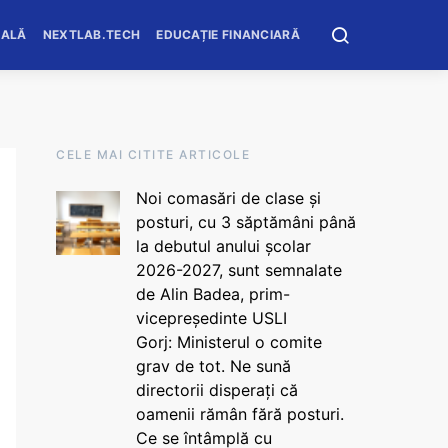
OALĂ
NEXTLAB.TECH
EDUCAȚIE FINANCIARĂ
CELE MAI CITITE ARTICOLE
Noi comasări de clase și
posturi, cu 3 săptămâni până
la debutul anului școlar
2026-2027, sunt semnalate
de Alin Badea, prim-
vicepreședinte USLI
Gorj: Ministerul o comite
grav de tot. Ne sună
directorii disperați că
oamenii rămân fără posturi.
Ce se întâmplă cu