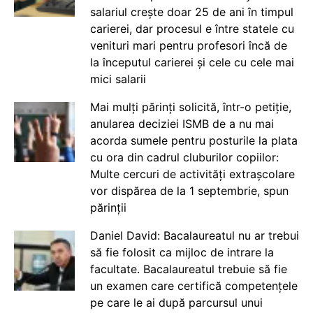
salariul crește doar 25 de ani în timpul
carierei, dar procesul e între statele cu
venituri mari pentru profesori încă de
la începutul carierei și cele cu cele mai
mici salarii
Mai mulți părinți solicită, într-o petiție,
anularea deciziei ISMB de a nu mai
acorda sumele pentru posturile la plata
cu ora din cadrul cluburilor copiilor:
Multe cercuri de activități extrașcolare
vor dispărea de la 1 septembrie, spun
părinții
Daniel David: Bacalaureatul nu ar trebui
să fie folosit ca mijloc de intrare la
facultate. Bacalaureatul trebuie să fie
un examen care certifică competențele
pe care le ai după parcursul unui