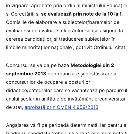
în vigoare, aprobate prin ordin al ministrului Educației
și Cercetării, și
se evaluează prin note de la 10 la 1.
Comisiile de elaborare a subiectelor/baremelor de
evaluare și de evaluare a lucrărilor scrise asigură, la
cererea candidaților, și traducerea subiectelor în
limbile minorităților naționale”, potrivit Ordinului citat.
Concursul se va da pe baza
Metodologiei din 2
septembrie 2013
de organizare şi desfăşurare a
concursurilor de ocupare a posturilor
didactice/catedrelor care se vacantează pe parcursul
anului şcolar în unităţile de învăţământ preuniversitar
de stat,
aprobată prin OMEN 4.959/2013
.
Angajarea va fi pe perioadă determinată, iar pentru a
fi admiși, candidații trebuie să obțină minimum nota 5