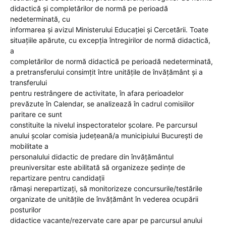
didactică şi completărilor de normă pe perioadă
nedeterminată, cu
informarea şi avizul Ministerului Educației și Cercetării. Toate
situaţiile apărute, cu excepţia întregirilor de normă didactică,
a
completărilor de normă didactică pe perioadă nedeterminată,
a pretransferului consimţit între unităţile de învăţământ şi a
transferului
pentru restrângere de activitate, în afara perioadelor
prevăzute în Calendar, se analizează în cadrul comisiilor
paritare ce sunt
constituite la nivelul inspectoratelor şcolare. Pe parcursul
anului şcolar comisia judeţeană/a municipiului Bucureşti de
mobilitate a
personalului didactic de predare din învăţământul
preuniversitar este abilitată să organizeze ședințe de
repartizare pentru candidaţii
rămaşi nerepartizaţi, să monitorizeze concursurile/testările
organizate de unităţile de învăţământ în vederea ocupării
posturilor
didactice vacante/rezervate care apar pe parcursul anului