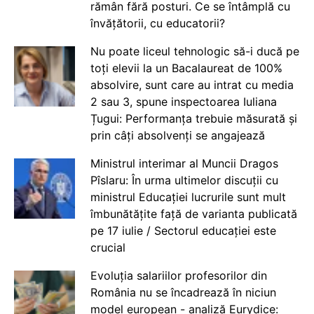
rămân fără posturi. Ce se întâmplă cu
învățătorii, cu educatorii?
Nu poate liceul tehnologic să-i ducă pe
toți elevii la un Bacalaureat de 100%
absolvire, sunt care au intrat cu media
2 sau 3, spune inspectoarea Iuliana
Țugui: Performanța trebuie măsurată și
prin câți absolvenți se angajează
Ministrul interimar al Muncii Dragos
Pîslaru: În urma ultimelor discuții cu
ministrul Educației lucrurile sunt mult
îmbunătățite față de varianta publicată
pe 17 iulie / Sectorul educației este
crucial
Evoluția salariilor profesorilor din
România nu se încadrează în niciun
model european - analiză Eurydice: