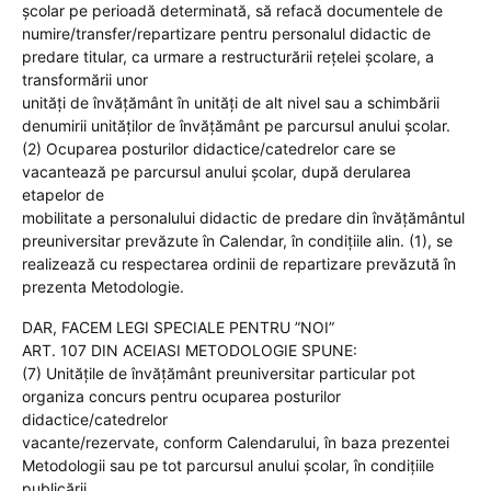
şcolar pe perioadă determinată, să refacă documentele de
numire/transfer/repartizare pentru personalul didactic de
predare titular, ca urmare a restructurării reţelei şcolare, a
transformării unor
unităţi de învăţământ în unităţi de alt nivel sau a schimbării
denumirii unităţilor de învăţământ pe parcursul anului şcolar.
(2) Ocuparea posturilor didactice/catedrelor care se
vacantează pe parcursul anului şcolar, după derularea
etapelor de
mobilitate a personalului didactic de predare din învăţământul
preuniversitar prevăzute în Calendar, în condiţiile alin. (1), se
realizează cu respectarea ordinii de repartizare prevăzută în
prezenta Metodologie.
DAR, FACEM LEGI SPECIALE PENTRU ”NOI”
ART. 107 DIN ACEIASI METODOLOGIE SPUNE:
(7) Unităţile de învăţământ preuniversitar particular pot
organiza concurs pentru ocuparea posturilor
didactice/catedrelor
vacante/rezervate, conform Calendarului, în baza prezentei
Metodologii sau pe tot parcursul anului şcolar, în condiţiile
publicării