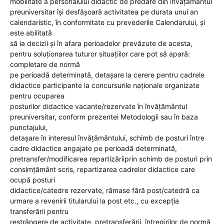
mobilitate a personalului didactic de predare din învăţământul
preuniversitar îşi desfăşoară activitatea pe durata unui an
calendaristic, în conformitate cu prevederile Calendarului, şi
este abilitată
să ia decizii şi în afara perioadelor prevăzute de acesta,
pentru soluţionarea tuturor situaţiilor care pot să apară:
completare de normă
pe perioadă determinată, detaşare la cerere pentru cadrele
didactice participante la concursurile naţionale organizate
pentru ocuparea
posturilor didactice vacante/rezervate în învăţământul
preuniversitar, conform prezentei Metodologii sau în baza
punctajului,
detaşare în interesul învăţământului, schimb de posturi între
cadre didactice angajate pe perioadă determinată,
pretransfer/modificarea repartizăriiprin schimb de posturi prin
consimţământ scris, repartizarea cadrelor didactice care
ocupă posturi
didactice/catedre rezervate, rămase fără post/catedră ca
urmare a revenirii titularului la post etc., cu excepţia
transferării pentru
restrângere de activitate, pretransferării, întregirilor de normă