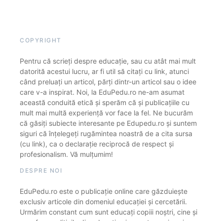
COPYRIGHT
Pentru că scrieți despre educație, sau cu atât mai mult
datorită acestui lucru, ar fi util să citați cu link, atunci
când preluați un articol, părți dintr-un articol sau o idee
care v-a inspirat. Noi, la EduPedu.ro ne-am asumat
această conduită etică și sperăm că și publicațiile cu
mult mai multă experiență vor face la fel. Ne bucurăm
că găsiți subiecte interesante pe Edupedu.ro și suntem
siguri că înțelegeți rugămintea noastră de a cita sursa
(cu link), ca o declarație reciprocă de respect și
profesionalism. Vă mulțumim!
DESPRE NOI
EduPedu.ro este o publicație online care găzduiește
exclusiv articole din domeniul educației și cercetării.
Urmărim constant cum sunt educați copiii noștri, cine și