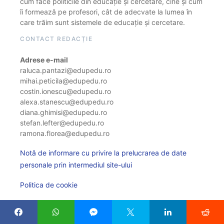
cum face politicile din educație și cercetare, cine și cum
îi formează pe profesori, cât de adecvate la lumea în
care trăim sunt sistemele de educație și cercetare.
CONTACT REDACȚIE
Adrese e-mail
raluca.pantazi@edupedu.ro
mihai.peticila@edupedu.ro
costin.ionescu@edupedu.ro
alexa.stanescu@edupedu.ro
diana.ghimisi@edupedu.ro
stefan.lefter@edupedu.ro
ramona.florea@edupedu.ro
Notă de informare cu privire la prelucrarea de date
personale prin intermediul site-ului
Politica de cookie
Modifică setarile cookie-urilor
PUBLICITATE ȘI PARTENERIATE