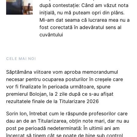
după contestație: Când am văzut nota
inițială, nu mă puteam opri din plâns.
Mi-am dat seama că lucrarea mea nu a
fost corectată în adevăratul sens al
cuvântului
CELE MAI NOI
Săptămâna viitoare vom aproba memorandumul
necesar pentru ocuparea posturilor în creșele care
vor fi finalizate în perioada următoare, spune
premierul Bolojan, la 2 zile după ce s-au afișat
rezultatele finale de la Titularizare 2026
Sorin Ion, întrebat cum le răspunde profesorilor care
dau an de an Titularizarea, obțin note mari, dar nu au
post pe perioadă nedeterminată: În ultimii ani am
încercat să ținem cât se poate de bine sub control