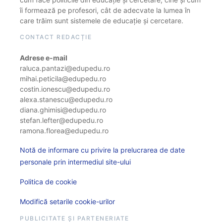
îi formează pe profesori, cât de adecvate la lumea în
care trăim sunt sistemele de educație și cercetare.
CONTACT REDACȚIE
Adrese e-mail
raluca.pantazi@edupedu.ro
mihai.peticila@edupedu.ro
costin.ionescu@edupedu.ro
alexa.stanescu@edupedu.ro
diana.ghimisi@edupedu.ro
stefan.lefter@edupedu.ro
ramona.florea@edupedu.ro
Notă de informare cu privire la prelucrarea de date
personale prin intermediul site-ului
Politica de cookie
Modifică setarile cookie-urilor
PUBLICITATE ȘI PARTENERIATE