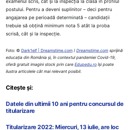
examenul scris, cât și la inspecția la clasă în profilul
postului. Pentru a deveni suplinitor – deci pentru
angajarea pe perioadă determinată – candidații
trebuie să obțină minimum nota 5 atât la proba
scrisă, cât și la inspecție.
Foto: ©
Dark1elf | Dreamstime.com
/
Dreamstime.com
sprijină
educaţia din România şi, în contextul pandemiei Covid-19,
oferă gratuit imagini stock prin care
Edupedu.ro
îşi poate
ilustra articolele cât mai relevant posibil
.
Citește și:
Datele din ultimii 10 ani pentru concursul de
titularizare
Titularizare 2022: Miercuri, 13 iulie, are loc