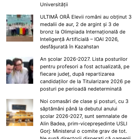
Universității
ULTIMĂ ORĂ Elevii români au obținut 3
medalii de aur, 2 de argint și 3 de
bronz la Olimpiada Internațională de
Inteligență Artificială – IOAI 2026,
desfășurată în Kazahstan
An școlar 2026-2027. Lista posturilor
pentru profesori a fost actualizată, pe
fiecare județ, după repartizarea
candidaților de la Titularizare 2026 pe
posturi pe perioadă nedeterminată
Noi comasări de clase și posturi, cu 3
săptămâni până la debutul anului
școlar 2026-2027, sunt semnalate de
Alin Badea, prim-vicepreședinte USLI
Gorj: Ministerul o comite grav de tot.
Ne sună directorii disperați că oamenii