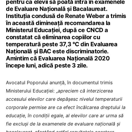
pentru ca elevii să poată intra în examenele
de Evaluare Națională și Bacalaureat.
Instituția condusă de Renate Weber a trimis
în această dimineață recomandarea la
Ministerul Educației, după ce CNCD a
constatat că eliminarea copiilor cu
temperatură peste 37,3 °C din Evaluarea
Națională și BAC este discriminatorie.
Amintim că Evaluarea Națională 2020
începe luni, adică peste 3 zile.
Avocatul Poporului anunță, în documentul trimis
Ministerului Educației: „
apreciem că interzicerea
accesului elevilor care depășesc nivelul temperaturii
corporale permise are ca efect încălcarea dreptului la
educație, în condiții egale, al elevilor care ar urma să
fie excluși de la examenele de evaluare națională și
bacalaureat, afectând astfel rezultatele acestora