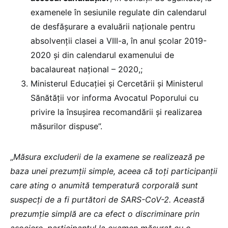
examenele în sesiunile regulate din
calendarul
de desfăşurare a evaluării naţionale pentru
absolvenţii clasei a VIII-a, în anul şcolar 2019-
2020 și din calendarul examenului de
bacalaureat naţional – 2020,;
Ministerul Educației și Cercetării și Ministerul
Sănătății vor informa Avocatul Poporului cu
privire la însușirea recomandării și realizarea
măsurilor dispuse”.
„
Măsura excluderii de la examene se realizează pe
baza unei prezumții simple, aceea că toți participanții
care ating o anumită temperatură corporală sunt
suspecți de a fi purtători de SARS-CoV-2. Această
prezumție simplă are ca efect o discriminare prin
asociere, participantul la examen măsurat cu o