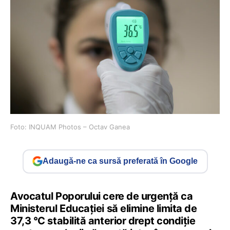
Foto: INQUAM Photos – Octav Ganea
Adaugă-ne ca sursă preferată în Google
Avocatul Poporului cere de urgență ca
Ministerul Educației să elimine limita de
37,3 °C stabilită anterior drept condiție