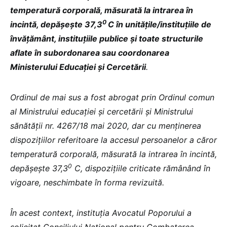
temperatură corporală, măsurată la intrarea în
0
incintă, depășește 37,3
C în unitățile/instituțiile de
învățământ, instituțiile publice și toate structurile
aflate în subordonarea sau coordonarea
Ministerului Educației și Cercetării
.
Ordinul de mai sus a fost abrogat prin Ordinul comun
al Ministrului educației și cercetării și Ministrului
sănătății nr. 4267/18 mai 2020, dar cu menținerea
dispozițiilor referitoare la accesul persoanelor a căror
temperatură corporală, măsurată la intrarea în incintă,
0
depăşeşte 37,3
C, dispozițiile criticate rămânând în
vigoare, neschimbate în forma revizuită.
În acest context, instituția Avocatul Poporului a
solicitat Consiliului Național pentru Combaterea