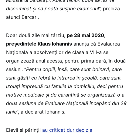
discriminat și să poată susține examenul
”, preciza
atunci Barcari.
Doar două zile mai târziu,
pe 28 mai 2020,
președintele Klaus Iohannis
anunța că Evalaurea
Națională a absolvenților de clasa a VIII-a se
organizează anul acesta, pentru prima oară, în două
sesiuni. “
Pentru copiii, însă, care sunt bolnavi, care
sunt găsiți cu febră la intrarea în școală, care sunt
izolați împreună cu familia la domiciliu, deci pentru
motive medicale și de carantină se organizează o a
doua sesiune de Evaluare Națională începând din 29
iunie
”, a declarat Iohannis.
Elevii și părinții
au criticat dur decizia