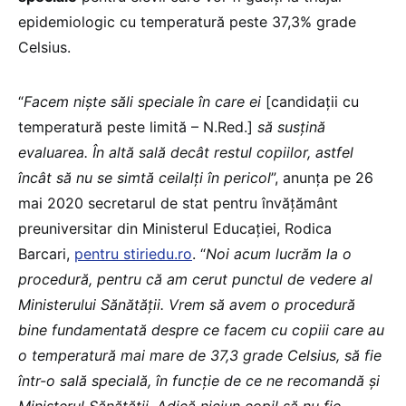
epidemiologic cu temperatură peste 37,3% grade
Celsius.
“
Facem niște săli speciale în care ei
[candidații cu
temperatură peste limită – N.Red.]
să susțină
evaluarea. În altă sală decât restul copiilor, astfel
încât să nu se simtă ceilalți în pericol
”, anunța pe 26
mai 2020 secretarul de stat pentru învățământ
preuniversitar din Ministerul Educației, Rodica
Barcari,
pentru stiriedu.ro
. “
Noi acum lucrăm la o
procedură, pentru că am cerut punctul de vedere al
Ministerului Sănătății. Vrem să avem o procedură
bine fundamentată despre ce facem cu copiii care au
o temperatură mai mare de 37,3 grade Celsius, să fie
într-o sală specială, în funcție de ce ne recomandă și
Ministerul Sănătății. Adică niciun copil să nu fie