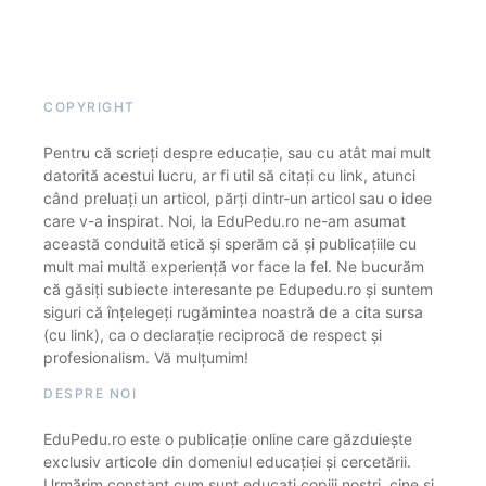
COPYRIGHT
Pentru că scrieți despre educație, sau cu atât mai mult
datorită acestui lucru, ar fi util să citați cu link, atunci
când preluați un articol, părți dintr-un articol sau o idee
care v-a inspirat. Noi, la EduPedu.ro ne-am asumat
această conduită etică și sperăm că și publicațiile cu
mult mai multă experiență vor face la fel. Ne bucurăm
că găsiți subiecte interesante pe Edupedu.ro și suntem
siguri că înțelegeți rugămintea noastră de a cita sursa
(cu link), ca o declarație reciprocă de respect și
profesionalism. Vă mulțumim!
DESPRE NOI
EduPedu.ro este o publicație online care găzduiește
exclusiv articole din domeniul educației și cercetării.
Urmărim constant cum sunt educați copiii noștri, cine și