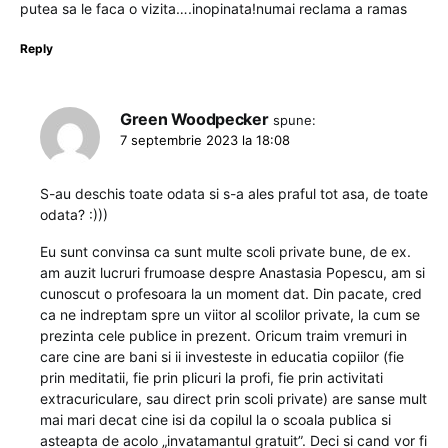
putea sa le faca o vizita….inopinata!numai reclama a ramas
Reply
Green Woodpecker
spune:
7 septembrie 2023 la 18:08
S-au deschis toate odata si s-a ales praful tot asa, de toate
odata? :)))
Eu sunt convinsa ca sunt multe scoli private bune, de ex.
am auzit lucruri frumoase despre Anastasia Popescu, am si
cunoscut o profesoara la un moment dat. Din pacate, cred
ca ne indreptam spre un viitor al scolilor private, la cum se
prezinta cele publice in prezent. Oricum traim vremuri in
care cine are bani si ii investeste in educatia copiilor (fie
prin meditatii, fie prin plicuri la profi, fie prin activitati
extracuriculare, sau direct prin scoli private) are sanse mult
mai mari decat cine isi da copilul la o scoala publica si
asteapta de acolo „invatamantul gratuit”. Deci si cand vor fi