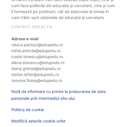
cum face politicile din educație și cercetare, cine și cum
îi formează pe profesori, cât de adecvate la lumea în
care trăim sunt sistemele de educație și cercetare.
CONTACT REDACȚIE
Adrese e-mail
raluca.pantazi@edupedu.ro
mihai.peticila@edupedu.ro
costin.ionescu@edupedu.ro
alexa.stanescu@edupedu.ro
diana.ghimisi@edupedu.ro
stefan.lefter@edupedu.ro
ramona.florea@edupedu.ro
Notă de informare cu privire la prelucrarea de date
personale prin intermediul site-ului
Politica de cookie
Modifică setarile cookie-urilor