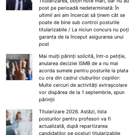
Titularizarea, obțin note mari, dar nu au
post pe perioadă nedeterminată: În
ultimii ani am încercat să ținem cât se
poate de bine sub control posturile
titularizabile / La niciun concurs nu poți
garanta de la început asigurarea unui
post
Mai mulți părinți solicită, într-o petiție,
anularea deciziei ISMB de a nu mai
acorda sumele pentru posturile la plata
cu ora din cadrul cluburilor copiilor:
Multe cercuri de activități extrașcolare
vor dispărea de la 1 septembrie, spun
părinții
Titularizare 2026. Astăzi, lista
posturilor pentru profesori va fi
actualizată, după repartizarea
candidaților pe posturi titularizabile