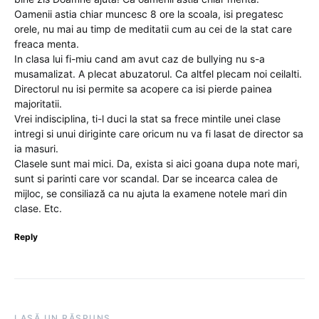
Oamenii astia chiar muncesc 8 ore la scoala, isi pregatesc
orele, nu mai au timp de meditatii cum au cei de la stat care
freaca menta.
In clasa lui fi-miu cand am avut caz de bullying nu s-a
musamalizat. A plecat abuzatorul. Ca altfel plecam noi ceilalti.
Directorul nu isi permite sa acopere ca isi pierde painea
majoritatii.
Vrei indisciplina, ti-l duci la stat sa frece mintile unei clase
intregi si unui diriginte care oricum nu va fi lasat de director sa
ia masuri.
Clasele sunt mai mici. Da, exista si aici goana dupa note mari,
sunt si parinti care vor scandal. Dar se incearca calea de
mijloc, se consiliază ca nu ajuta la examene notele mari din
clase. Etc.
Reply
LASĂ UN RĂSPUNS