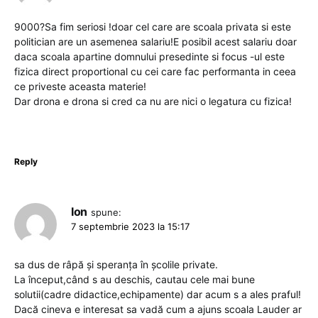
9000?Sa fim seriosi !doar cel care are scoala privata si este
politician are un asemenea salariu!E posibil acest salariu doar
daca scoala apartine domnului presedinte si focus -ul este
fizica direct proportional cu cei care fac performanta in ceea
ce priveste aceasta materie!
Dar drona e drona si cred ca nu are nici o legatura cu fizica!
Reply
Ion
spune:
7 septembrie 2023 la 15:17
sa dus de râpă și speranța în școlile private.
La început,când s au deschis, cautau cele mai bune
solutii(cadre didactice,echipamente) dar acum s a ales praful!
Dacă cineva e interesat sa vadă cum a ajuns scoala Lauder ar