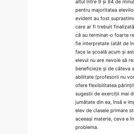
altul între 9 și 84 de min
pentru majoritatea elevilor
evident au fost suprastim
care ar fi trebuit finalizat
că au terminat-o foarte re
fie interpretate (atât de î
face la școală acum și ast
elevul nu are nevoie să rez
beneficieze și de câteva s
abilitate (profesorii nu v
ofere flexibilitatea părin
sugestii de exerciții mai 
jumătate din ea, însă e i
elev de clasele primare stă
aceeași materie, ceva e în
problema.