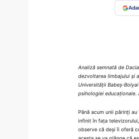
Adau
Analiză semnată de Dacian
dezvoltarea limbajului și a 
Universității Babeș-Bolya
psihologiei educaționale.
Până acum unii părinți au 
infinit în fața televizorul
observe că deși îi oferă co
acesta se va plânge că es