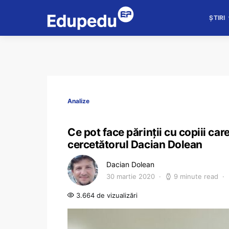
ȘTIRI
Analize
Ce pot face părinții cu copiii car
cercetătorul Dacian Dolean
Dacian Dolean
30 martie 2020
9 minute read
3.664 de vizualizări