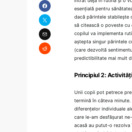
intrat deja în rutină și o 
esențială pentru sănătatea
dacă părintele stabilește
să citească o poveste cu 
copilul va implementa ruti
aștepta singur părintele c
(care dezvoltă sentimentul
predictibilitate mai mult 
Principiul 2: Activităț
Unii copii pot petrece pre
termină în câteva minute.
diferențelor individuale a
care le-am desfășurat ne-
acasă au putut-o rezolva î