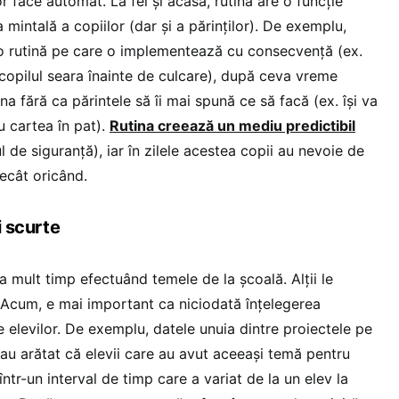
vor face automat. La fel și acasă, rutina are o funcție
 mintală a copiilor (dar și a părinților). De exemplu,
 o rutină pe care o implementează cu consecvență (ex.
copilul seara înainte de culcare), după ceva vreme
na fără ca părintele să îi mai spună ce să facă (ex. își va
u cartea în pat).
Rutina creează un mediu predictibil
 de siguranță), iar în zilele acestea copii au nevoie de
decât oricând.
i scurte
a mult timp efectuând temele de la școală. Alții le
 Acum, e mai important ca niciodată înțelegerea
le elevilor. De exemplu, datele unuia dintre proiectele pe
au arătat că elevii care au avut aceeași temă pentru
ntr-un interval de timp care a variat de la un elev la