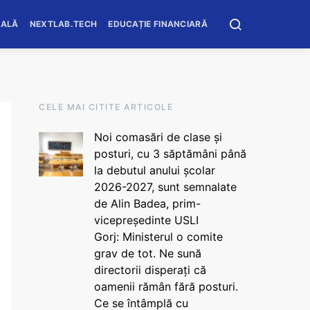
OALĂ
NEXTLAB.TECH
EDUCAȚIE FINANCIARĂ
CELE MAI CITITE ARTICOLE
Noi comasări de clase și
posturi, cu 3 săptămâni până
la debutul anului școlar
2026-2027, sunt semnalate
de Alin Badea, prim-
vicepreședinte USLI
Gorj: Ministerul o comite
grav de tot. Ne sună
directorii disperați că
oamenii rămân fără posturi.
Ce se întâmplă cu