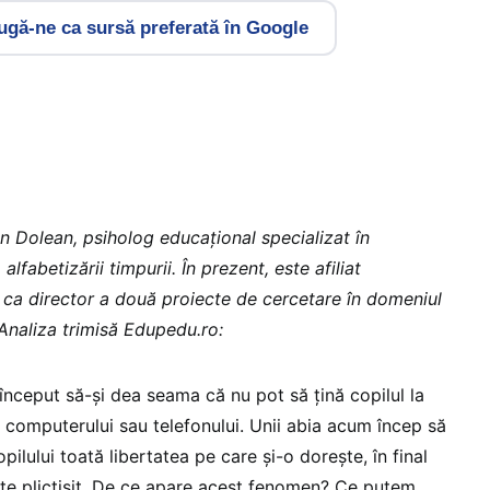
gă-ne ca sursă preferată în Google
 Dolean, psiholog educațional specializat în
alfabetizării timpurii. În prezent, este afiliat
i ca director a două proiecte de cercetare în domeniul
 Analiza trimisă Edupedu.ro:
început să-și dea seama că nu pot să țină copilul la
ui, computerului sau telefonului. Unii abia acum încep să
pilului toată libertatea pe care și-o dorește, în final
te plictisit. De ce apare acest fenomen? Ce putem