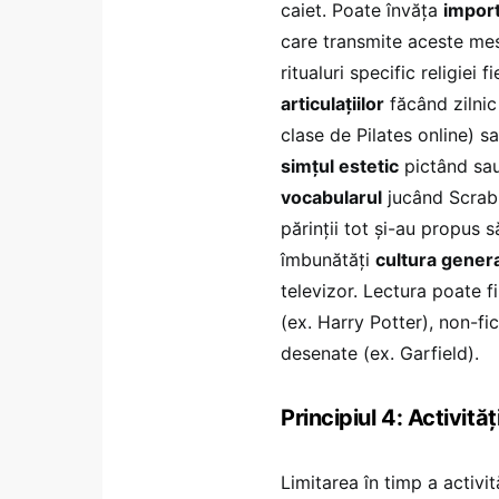
caiet. Poate învăța
impor
care transmite aceste mes
ritualuri specific religiei 
articulațiilor
făcând zilnic 
clase de Pilates online) s
simțul estetic
pictând sau 
vocabularul
jucând Scrabb
părinții tot și-au propus s
îmbunătăți
cultura gener
televizor. Lectura poate fi
(ex. Harry Potter), non-fi
desenate (ex. Garfield).
Principiul 4: Activităț
Limitarea în timp a activit