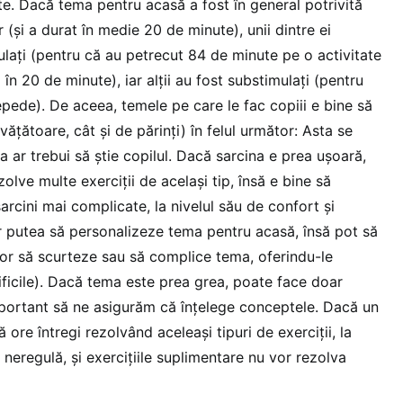
ute. Dacă tema pentru acasă a fost în general potrivită
 (și a durat în medie 20 de minute), unii dintre ei
ulați (pentru că au petrecut 84 de minute pe o activitate
ă în 20 de minute), iar alții au fost substimulați (pentru
pede). De aceea, temele pe care le fac copiii e bine să
nvățătoare, cât și de părinți) în felul următor: Asta se
a ar trebui să știe copilul. Dacă sarcina e prea ușoară,
olve multe exerciții de același tip, însă e bine să
arcini mai complicate, la nivelul său de confort și
or putea să personalizeze tema pentru acasă, însă pot să
ților să scurteze sau să complice tema, oferindu-le
dificile). Dacă tema este prea grea, poate face doar
mportant să ne asigurăm că înțelege conceptele. Dacă un
 ore întregi rezolvând aceleași tipuri de exerciții, la
 neregulă, și exercițiile suplimentare nu vor rezolva