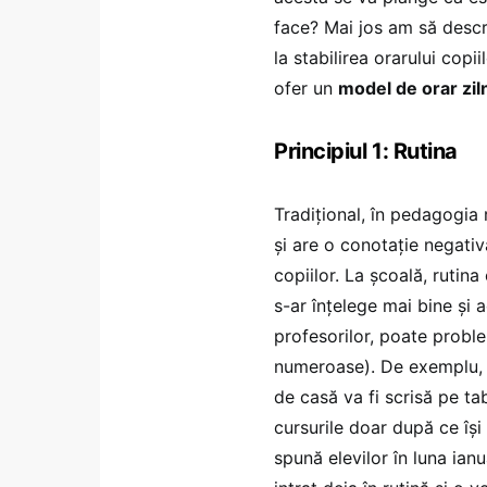
face? Mai jos am să descri
la stabilirea orarului copii
ofer un
model de orar zil
Principiul 1: Rutina
Tradițional, în pedagogia 
și are o conotație negativ
copiilor. La școală, rutin
s-ar înțelege mai bine și 
profesorilor, poate proble
numeroase). De exemplu, d
de casă va fi scrisă pe tab
cursurile doar după ce își
spună elevilor în luna ianu