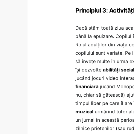
Principiul 3: Activităț
Dacă stăm toată ziua aca
până la epuizare. Copilul 
Rolul adulților din viața c
copilului sunt variate. Pe
să învețe multe în urma ex
își dezvolte
abilități socia
jucând jocuri video intera
financiară
jucând Monopoly
nu, chiar să gătească) aju
timpul liber pe care îl ar
muzical
urmărind tutoriale
un jurnal în această perio
zilnice prietenilor (sau rud