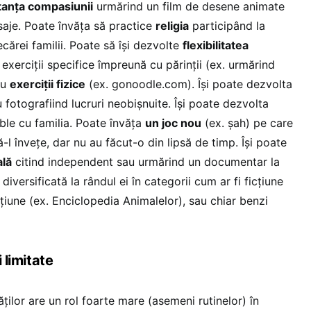
tanța compasiunii
urmărind un film de desene animate
aje. Poate învăța să practice
religia
participând la
fiecărei familii. Poate să își dezvolte
flexibilitatea
exerciții specifice împreună cu părinții (ex. urmărind
au
exerciții fizice
(ex. gonoodle.com). Își poate dezvolta
fotografiind lucruri neobișnuite. Își poate dezvolta
le cu familia. Poate învăța
un joc nou
(ex. șah) pe care
ă-l învețe, dar nu au făcut-o din lipsă de timp. Își poate
ală
citind independent sau urmărind un documentar la
 diversificată la rândul ei în categorii cum ar fi ficțiune
cțiune (ex. Enciclopedia Animalelor), sau chiar benzi
i limitate
ăților are un rol foarte mare (asemeni rutinelor) în