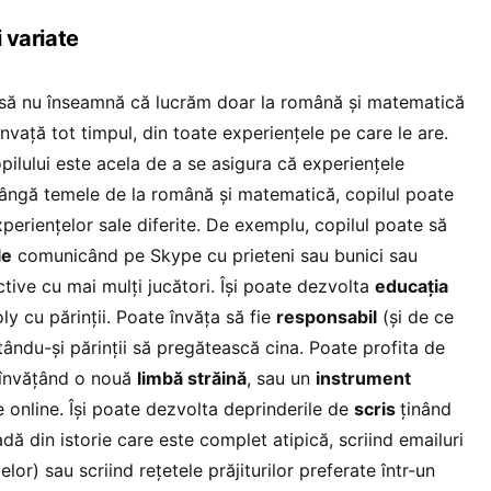
i variate
să nu înseamnă că lucrăm doar la română și matematică
învață tot timpul, din toate experiențele pe care le are.
opilului este acela de a se asigura că experiențele
 lângă temele de la română și matematică, copilul poate
periențelor sale diferite. De exemplu, copilul poate să
le
comunicând pe Skype cu prieteni sau bunici sau
ctive cu mai mulți jucători. Își poate dezvolta
educația
 cu părinții. Poate învăța să fie
responsabil
(și de ce
tându-și părinții să pregătească cina. Poate profita de
e învățând o nouă
limbă străină
, sau un
instrument
 online. Își poate dezvolta deprinderile de
scris
ținând
adă din istorie care este complet atipică, scriind emailuri
elor) sau scriind rețetele prăjiturilor preferate într-un