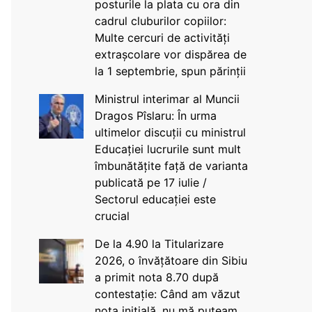
posturile la plata cu ora din
cadrul cluburilor copiilor:
Multe cercuri de activități
extrașcolare vor dispărea de
la 1 septembrie, spun părinții
Ministrul interimar al Muncii
Dragos Pîslaru: În urma
ultimelor discuții cu ministrul
Educației lucrurile sunt mult
îmbunătățite față de varianta
publicată pe 17 iulie /
Sectorul educației este
crucial
De la 4.90 la Titularizare
2026, o învățătoare din Sibiu
a primit nota 8.70 după
contestație: Când am văzut
nota inițială, nu mă puteam