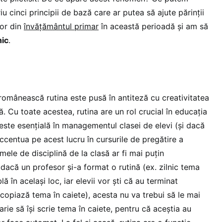
u cinci principii de bază care ar putea să ajute părinții
lor din
învățământul primar
în această perioadă și am să
nic
.
românească rutina este pusă în antiteză cu creativitatea
ă. Cu toate acestea, rutina are un rol crucial în educația
a este esențială în managementul clasei de elevi (și dacă
accentua pe acest lucru în cursurile de pregătire a
mele de disciplină de la clasă ar fi mai puțin
acă un profesor și-a format o rutină (ex. zilnic tema
lă în același loc, iar elevii vor ști că au terminat
 copiază tema în caiete), acesta nu va trebui să le mai
arie să își scrie tema în caiete, pentru că aceștia au