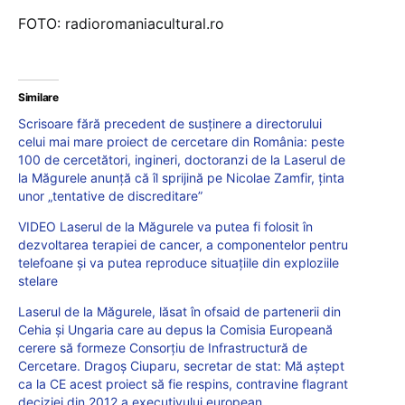
FOTO: radioromaniacultural.ro
Similare
Scrisoare fără precedent de susținere a directorului
celui mai mare proiect de cercetare din România: peste
100 de cercetători, ingineri, doctoranzi de la Laserul de
la Măgurele anunță că îl sprijină pe Nicolae Zamfir, ținta
unor „tentative de discreditare”
VIDEO Laserul de la Măgurele va putea fi folosit în
dezvoltarea terapiei de cancer, a componentelor pentru
telefoane și va putea reproduce situațiile din exploziile
stelare
Laserul de la Măgurele, lăsat în ofsaid de partenerii din
Cehia și Ungaria care au depus la Comisia Europeană
cerere să formeze Consorțiu de Infrastructură de
Cercetare. Dragoș Ciuparu, secretar de stat: Mă aștept
ca la CE acest proiect să fie respins, contravine flagrant
deciziei din 2012 a executivului european