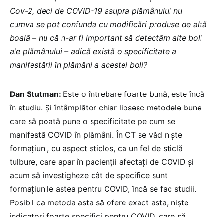
Cov-2, deci de COVID-19 asupra plămânului nu
cumva se pot confunda cu modificări produse de altă
boală – nu că n-ar fi important să detectăm alte boli
ale plămânului – adică există o specificitate a
manifestării în plămâni a acestei boli?
Dan Stutman:
Este o întrebare foarte bună, este încă
în studiu. Și întâmplător chiar lipsesc metodele bune
care să poată pune o specificitate pe cum se
manifestă COVID în plămâni. În CT se văd niște
formațiuni, cu aspect sticlos, ca un fel de sticlă
tulbure, care apar în pacienții afectaţi de COVID și
acum să investigheze cât de specifice sunt
formațiunile astea pentru COVID, încă se fac studii.
Posibil ca metoda asta să ofere exact asta, niște
indicatori foarte specifici pentru COVID, care să