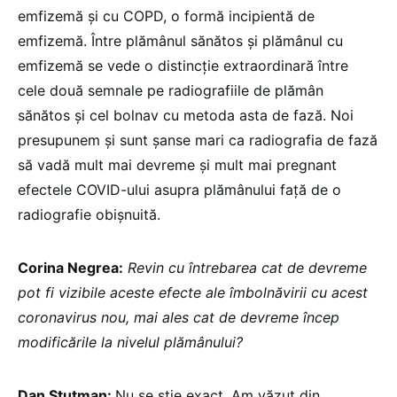
emfizemă și cu COPD, o formă incipientă de
emfizemă. Între plămânul sănătos și plămânul cu
emfizemă se vede o distincție extraordinară între
cele două semnale pe radiografiile de plămân
sănătos și cel bolnav cu metoda asta de fază. Noi
presupunem şi sunt șanse mari ca radiografia de fază
să vadă mult mai devreme și mult mai pregnant
efectele COVID-ului asupra plămânului față de o
radiografie obișnuită.
Corina Negrea:
Revin cu întrebarea cat de devreme
pot fi vizibile aceste efecte ale îmbolnăvirii cu acest
coronavirus nou, mai ales cat de devreme încep
modificările la nivelul plămânului?
Dan Stutman:
Nu se știe exact. Am văzut din