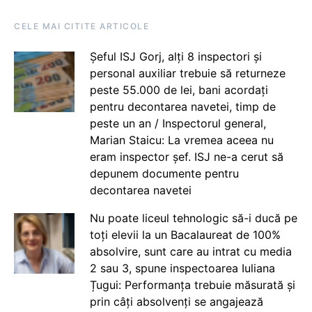
CELE MAI CITITE ARTICOLE
Șeful ISJ Gorj, alți 8 inspectori și
personal auxiliar trebuie să returneze
peste 55.000 de lei, bani acordați
pentru decontarea navetei, timp de
peste un an / Inspectorul general,
Marian Staicu: La vremea aceea nu
eram inspector șef. ISJ ne-a cerut să
depunem documente pentru
decontarea navetei
Nu poate liceul tehnologic să-i ducă pe
toți elevii la un Bacalaureat de 100%
absolvire, sunt care au intrat cu media
2 sau 3, spune inspectoarea Iuliana
Țugui: Performanța trebuie măsurată și
prin câți absolvenți se angajează