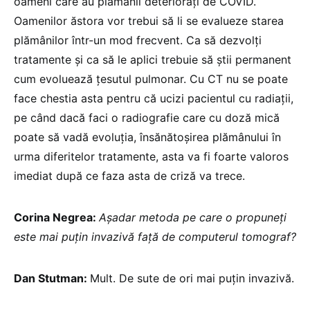
oameni care au plămânii deteriorați de COVID.
Oamenilor ăstora vor trebui să li se evalueze starea
plămânilor într-un mod frecvent. Ca să dezvolți
tratamente și ca să le aplici trebuie să știi permanent
cum evoluează țesutul pulmonar. Cu CT nu se poate
face chestia asta pentru că ucizi pacientul cu radiații,
pe când dacă faci o radiografie care cu doză mică
poate să vadă evoluția, însănătoșirea plămânului în
urma diferitelor tratamente, asta va fi foarte valoros
imediat după ce faza asta de criză va trece.
Corina Negrea:
Așadar metoda pe care o propuneți
este mai puțin invazivă față de computerul tomograf?
Dan Stutman:
Mult. De sute de ori mai puțin invazivă.