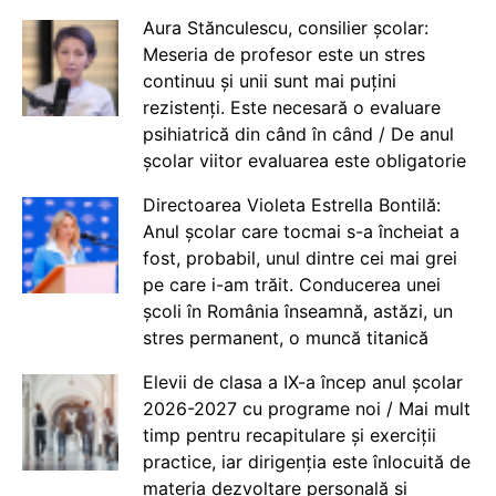
Aura Stănculescu, consilier școlar:
Meseria de profesor este un stres
continuu și unii sunt mai puțini
rezistenți. Este necesară o evaluare
psihiatrică din când în când / De anul
școlar viitor evaluarea este obligatorie
Directoarea Violeta Estrella Bontilă:
Anul școlar care tocmai s-a încheiat a
fost, probabil, unul dintre cei mai grei
pe care i-am trăit. Conducerea unei
școli în România înseamnă, astăzi, un
stres permanent, o muncă titanică
Elevii de clasa a IX-a încep anul școlar
2026-2027 cu programe noi / Mai mult
timp pentru recapitulare și exerciții
practice, iar dirigenția este înlocuită de
materia dezvoltare personală și