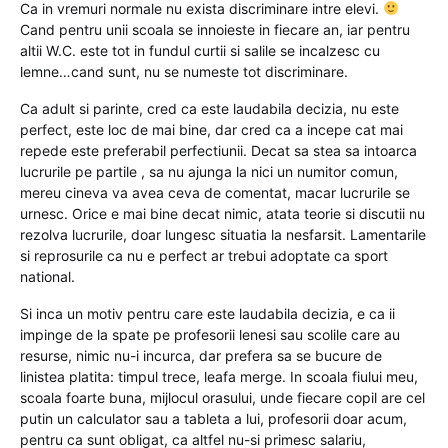
Ca in vremuri normale nu exista discriminare intre elevi.
Cand pentru unii scoala se innoieste in fiecare an, iar pentru
altii W.C. este tot in fundul curtii si salile se incalzesc cu
lemne…cand sunt, nu se numeste tot discriminare.
Ca adult si parinte, cred ca este laudabila decizia, nu este
perfect, este loc de mai bine, dar cred ca a incepe cat mai
repede este preferabil perfectiunii. Decat sa stea sa intoarca
lucrurile pe partile , sa nu ajunga la nici un numitor comun,
mereu cineva va avea ceva de comentat, macar lucrurile se
urnesc. Orice e mai bine decat nimic, atata teorie si discutii nu
rezolva lucrurile, doar lungesc situatia la nesfarsit. Lamentarile
si reprosurile ca nu e perfect ar trebui adoptate ca sport
national.
Si inca un motiv pentru care este laudabila decizia, e ca ii
impinge de la spate pe profesorii lenesi sau scolile care au
resurse, nimic nu-i incurca, dar prefera sa se bucure de
linistea platita: timpul trece, leafa merge. In scoala fiului meu,
scoala foarte buna, mijlocul orasului, unde fiecare copil are cel
putin un calculator sau a tableta a lui, profesorii doar acum,
pentru ca sunt obligat, ca altfel nu-si primesc salariu,