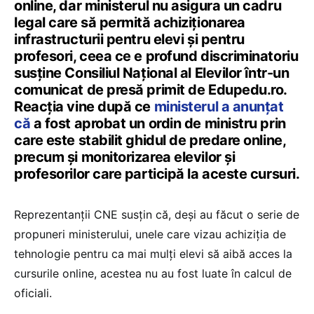
online, dar ministerul nu asigura un cadru
legal care să permită achiziționarea
infrastructurii pentru elevi și pentru
profesori, ceea ce e profund discriminatoriu
susține Consiliul Național al Elevilor într-un
comunicat de presă primit de Edupedu.ro.
Reacția vine după ce
ministerul a anunțat
că
a fost aprobat un ordin de ministru prin
care este stabilit ghidul de predare online,
precum și monitorizarea elevilor și
profesorilor care participă la aceste cursuri.
Reprezentanții CNE susțin că, deși au făcut o serie de
propuneri ministerului, unele care vizau achiziția de
tehnologie pentru ca mai mulți elevi să aibă acces la
cursurile online, acestea nu au fost luate în calcul de
oficiali.