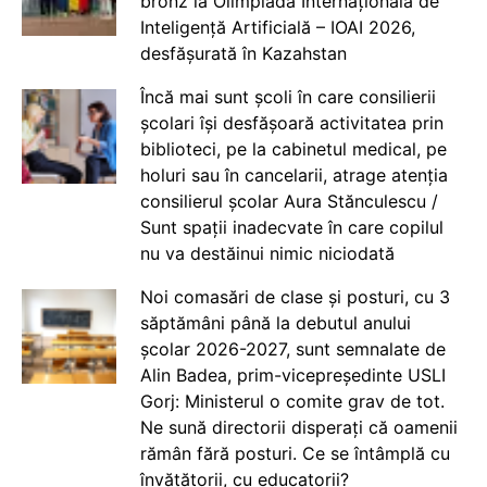
bronz la Olimpiada Internațională de
Inteligență Artificială – IOAI 2026,
desfășurată în Kazahstan
Încă mai sunt școli în care consilierii
școlari își desfășoară activitatea prin
biblioteci, pe la cabinetul medical, pe
holuri sau în cancelarii, atrage atenția
consilierul școlar Aura Stănculescu /
Sunt spații inadecvate în care copilul
nu va destăinui nimic niciodată
Noi comasări de clase și posturi, cu 3
săptămâni până la debutul anului
școlar 2026-2027, sunt semnalate de
Alin Badea, prim-vicepreședinte USLI
Gorj: Ministerul o comite grav de tot.
Ne sună directorii disperați că oamenii
rămân fără posturi. Ce se întâmplă cu
învățătorii, cu educatorii?