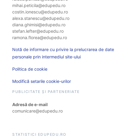
mihai.peticila@edupedu.ro
costin.ionescu@edupedu.ro
alexa.stanescu@edupedu.ro
diana.ghimisi@edupedu.ro
stefan.lefter@edupedu.ro
ramona.florea@edupedu.ro
Notă de informare cu privire la prelucrarea de date
personale prin intermediul site-ului
Politica de cookie
Modifică setarile cookie-urilor
PUBLICITATE ȘI PARTENERIATE
Adresă de e-mail
comunicare@edupedu.ro
STATISTICI EDUPEDU.RO