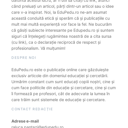
datorită acestui lucru, ar fi util să citați cu link, atunci
când preluați un articol, părți dintr-un articol sau o idee
care v-a inspirat. Noi, la EduPedu.ro ne-am asumat
această conduită etică și sperăm că și publicațiile cu
mult mai multă experiență vor face la fel. Ne bucurăm
că găsiți subiecte interesante pe Edupedu.ro și suntem
siguri că înțelegeți rugămintea noastră de a cita sursa
(cu link), ca o declarație reciprocă de respect și
profesionalism. Vă mulțumim!
DESPRE NOI
EduPedu.ro este o publicație online care găzduiește
exclusiv articole din domeniul educației și cercetării.
Urmărim constant cum sunt educați copiii noștri, cine și
cum face politicile din educație și cercetare, cine și cum
îi formează pe profesori, cât de adecvate la lumea în
care trăim sunt sistemele de educație și cercetare.
CONTACT REDACȚIE
Adrese e-mail
raluca.pantazi@edupedu.ro