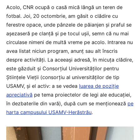
Acolo, CNR ocupă o casă mică lângă un teren de
fotbal. Joi, 20 octombrie, am găsit o clădire cu
ferestre opace, unde pânzele de păianjen și praful se
așezaseră pe clanță și pe tocul ușii, semn că nu mai
circulase nimeni de multă vreme pe acolo. Intrarea nu
avea listat niciun program, anunț sau alt înscris
despre activități. La aceeași adresă, în micuța clădire,
este găzduit și Consorțiul Universităților pentru
Științele Vieții (consorțiu al universităților de tip
USAMV, și el activ: a se vedea
luarea de poziție
apreciativă
pe tema proiectelor de legi ale educației,
în dezbaterile din vară), după cum se menționează
pe
harta campusului USAMV-Herăstrău
.