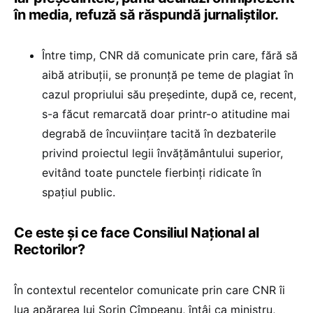
în media, refuză să răspundă jurnaliștilor.
Între timp, CNR dă comunicate prin care, fără să
aibă atribuții, se pronunță pe teme de plagiat în
cazul propriului său președinte, după ce, recent,
s-a făcut remarcată doar printr-o atitudine mai
degrabă de încuviințare tacită în dezbaterile
privind proiectul legii învățământului superior,
evitând toate punctele fierbinți ridicate în
spațiul public.
Ce este și ce face Consiliul Național al
Rectorilor?
În contextul recentelor comunicate prin care CNR îi
lua apărarea lui Sorin Cîmpeanu, întâi ca ministru,