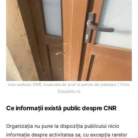
Usa sediului CNR, incarcata de praf si panze de paianjen / Foto:
Edupedu.ro
Ce informații există public despre CNR
Organizația nu pune la dispoziția publicului nicio
informație despre activitatea sa, cu excepția rarelor