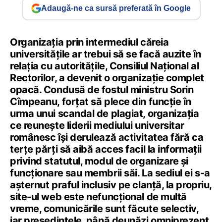
Adaugă-ne ca sursă preferată în Google
Organizația prin intermediul căreia
universitățile ar trebui să se facă auzite în
relația cu autoritățile, Consiliul Național al
Rectorilor, a devenit o organizație complet
opacă. Condusă de fostul ministru Sorin
Cîmpeanu, forțat să plece din funcție în
urma unui scandal de plagiat, organizația
ce reunește liderii mediului universitar
românesc își derulează activitatea fără ca
terțe părți să aibă acces facil la informații
privind statutul, modul de organizare și
funcționare sau membrii săi. La sediul ei s-a
așternut praful inclusiv pe clanță, la propriu,
site-ul web este nefuncțional de multă
vreme, comunicările sunt făcute selectiv,
iar președintele, până deunăzi omniprezent