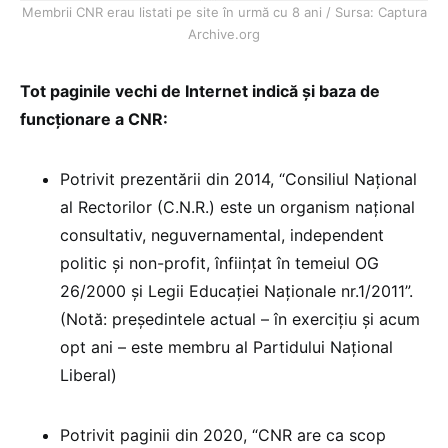
Membrii CNR erau listati pe site în urmă cu 8 ani / Sursa: Captura
Archive.org
Tot paginile vechi de Internet indică și baza de
funcționare a CNR:
Potrivit prezentării din 2014, “Consiliul Național
al Rectorilor (C.N.R.) este un organism național
consultativ, neguvernamental, independent
politic și non-profit, înființat în temeiul OG
26/2000 și Legii Educației Naționale nr.1/2011”.
(Notă: președintele actual – în exercițiu și acum
opt ani – este membru al Partidului Național
Liberal)
Potrivit paginii din 2020, “CNR are ca scop