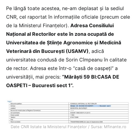
Pe lângă toate acestea, ne-am deplasat și la sediul
CNR, cel raportat în informațiile oficiale (precum cele
de la Ministerul Finanțelor).
Adresa Consiliului
Național al Rectorilor este în zona ocupată de
Universitatea de Științe Agronomice și Medicină
Veterinară din București (USAMV)
, adică
universitatea condusă de Sorin Cîmpeanu în calitate
de rector. Adresa este într-o “casă de oaspeți” a
universității, mai precis:
“Mărăşti 59 Bl:CASA DE
OASPETI – Bucuresti sect 1”.
Date CNR listate la Ministerul Finanțelor / Sursa: Mfinante.ro