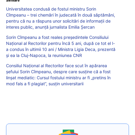
Similare
Universitatea condusă de fostul ministru Sorin
Cîmpeanu – trei chemări în judecată în două săptămâni,
pentru că nu a răspuns unor solicitări de informații de
interes public, anunță jurnalista Emilia Șercan
Sorin Cîmpeanu a fost reales președintele Consiliului
Național al Rectorilor pentru încă 5 ani, după ce tot el l-
a condus în ultimii 10 ani / Ministra Ligia Deca, prezentă
și ea la Cluj-Napoca, la reuniunea CNR
Consiliul Național al Rectorilor face scut în apărarea
șefului Sorin Cîmpeanu, despre care susține că a fost
linșat mediatic: Cursul fostului ministru ar fi „pretins în
mod fals a fi plagiat”, susțin universitarii