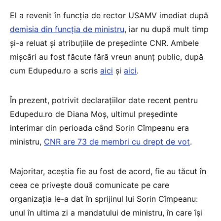
El a revenit în funcția de rector USAMV imediat după
demisia din funcția de ministru
, iar nu după mult timp
și-a reluat și atribuțiile de președinte CNR. Ambele
mișcări au fost făcute fără vreun anunț public, după
cum Edupedu.ro a scris
aici
și
aici
.
În prezent, potrivit declarațiilor date recent pentru
Edupedu.ro de Diana Moș, ultimul președinte
interimar din perioada când Sorin Cîmpeanu era
ministru,
CNR are 73 de membri cu drept de vot
.
Majoritar, aceștia fie au fost de acord, fie au tăcut în
ceea ce privește două comunicate pe care
organizația le-a dat în sprijinul lui Sorin Cîmpeanu:
unul în ultima zi a mandatului de ministru, în care își