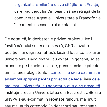
organizația similară a universităților din Franța
,
care i-au cerut lui Cîmpeanu să se retragă de la
conducerea Agenției Universitare a Francofoniei
în contextul scandalului de plagiat.
De notat că, în dezbaterile privind proiectul legii
învățământului superior din vară, CNR a avut o
poziție mai degrabă retrasă, lăsând locul consorțiilor
universitare. Dacă rectorii au evitat, în general, să se
pronunțe pe temele sensibile, precum cele legate de
amnistierea plagiatorilor,
consorțiile și-au exprimat în
ansamblu sprijinul pentru proiectul de lege
, însă
cele
mai mari universități au adoptat o atitudine precaută
.
Instituții precum Universitatea din București, UBB sau
SNSPA s-au exprimat în repetate rânduri, mai mult
sau mai puțin categoric, în dezacord sau rezervate