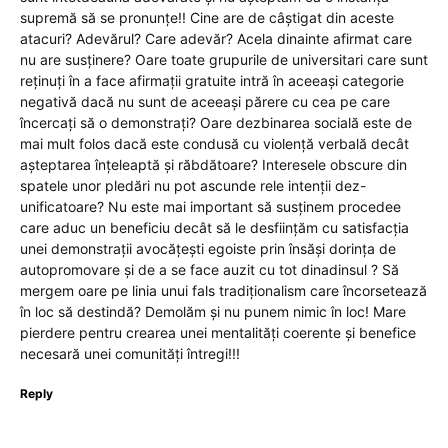
supremă să se pronunțe!! Cine are de câștigat din aceste
atacuri? Adevărul? Care adevăr? Acela dinainte afirmat care
nu are susținere? Oare toate grupurile de universitari care sunt
reținuți în a face afirmații gratuite intră în aceeași categorie
negativă dacă nu sunt de aceeași părere cu cea pe care
încercați să o demonstrați? Oare dezbinarea socială este de
mai mult folos dacă este condusă cu violență verbală decât
așteptarea înțeleaptă și răbdătoare? Interesele obscure din
spatele unor pledări nu pot ascunde rele intenții dez-
unificatoare? Nu este mai important să susținem procedee
care aduc un beneficiu decât să le desființăm cu satisfacția
unei demonstrații avocățești egoiste prin însăși dorința de
autopromovare și de a se face auzit cu tot dinadinsul ? Să
mergem oare pe linia unui fals tradiționalism care încorsetează
în loc să destindă? Demolăm și nu punem nimic în loc! Mare
pierdere pentru crearea unei mentalități coerente și benefice
necesară unei comunități întregi!!!
Reply