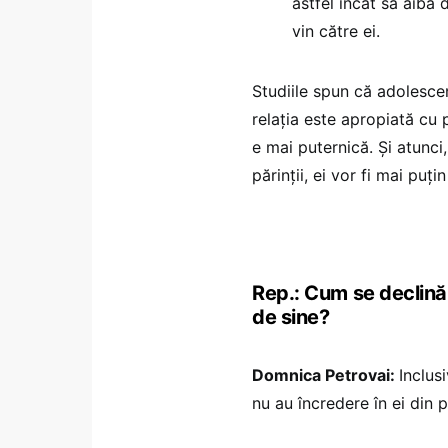
astfel încât să aibă
vin către ei.
Studiile spun că adolescen
relația este apropiată cu pă
e mai puternică. Și atunci,
părinții, ei vor fi mai pu
Rep.: Cum se declină
de sine?
Domnica Petrovai:
Inclus
nu au încredere în ei din 