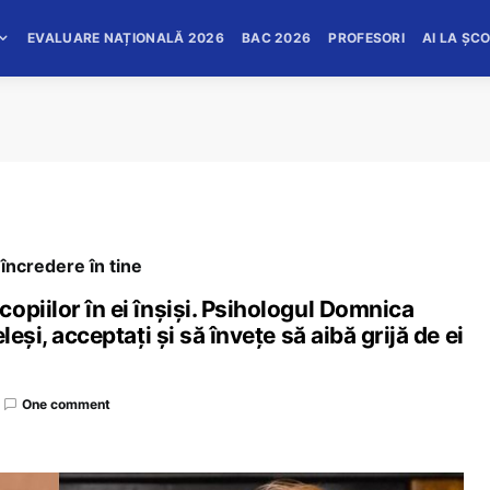
EVALUARE NAȚIONALĂ 2026
BAC 2026
PROFESORI
AI LA ȘC
încredere în tine
opiilor în ei înșiși. Psihologul Domnica
eși, acceptați și să învețe să aibă grijă de ei
One comment