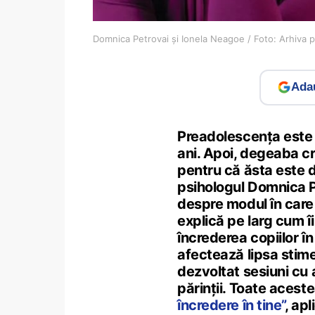
Domnica Petrovai și Ionela Neagoe / Foto: Arhiva 
Adau
Preadolescența este 
ani. Apoi, degeaba cri
pentru că ăsta este 
psihologul Domnica P
despre modul în care 
explică pe larg cum î
încrederea copiilor în
afectează lipsa stime
dezvoltat sesiuni cu a
părinții. Toate acest
încredere în tine”
, ap