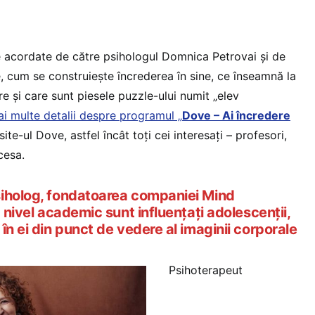
ile acordate de către psihologul Domnica Petrovai și de
 cum se construiește încrederea în sine, ce înseamnă la
re și care sunt piesele puzzle-ului numit „elev
ai multe detalii despre programul „
Dove – Ai încredere
ite-ul Dove, astfel încât toți cei interesați – profesori,
cesa.
siholog, fondatoarea companiei Mind
a nivel academic sunt influențați adolescenții,
în ei din punct de vedere al imaginii corporale
Psihoterapeut