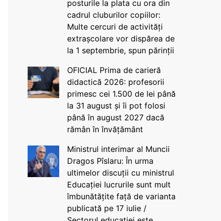
posturile la plata cu ora din
cadrul cluburilor copiilor:
Multe cercuri de activități
extrașcolare vor dispărea de
la 1 septembrie, spun părinții
OFICIAL Prima de carieră
didactică 2026: profesorii
primesc cei 1.500 de lei până
la 31 august și îi pot folosi
până în august 2027 dacă
rămân în învățământ
Ministrul interimar al Muncii
Dragos Pîslaru: În urma
ultimelor discuții cu ministrul
Educației lucrurile sunt mult
îmbunătățite față de varianta
publicată pe 17 iulie /
Sectorul educației este