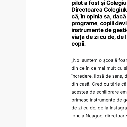
pilot a fost și Colegi
Directoarea Colegiul
că, în opinia sa, dacă
programe, copiii devi
instrumente de gesti
viața de zi cu de, de
copii.
„Noi suntem o școală foa
din ce în ce mai mult cu si
încredere, lipsă de sens, 
din casă. Cred cu tărie c
acestea de echilibrare emo
primesc instrumente de g
de zi cu de, de la Instagr
Ionela Neagoe, directoare