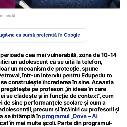
personală
gă-ne ca sursă preferată în Google
perioada cea mai vulnerabilă, zona de 10-14
tici un adolescent că se uită la telefon,
doar un mecanism de protecție, spune
etrovai, într-un interviu pentru Edupedu.ro
se construiește încrederea în sine. Aceasta
i pregătește pe profesori „în ideea în care
 ei se clădește și în funcție de context”, cum
i de sine performanțele școlare și cum a
dolescenții, precum și întâlniri cu profesorii și
ea se întâmplă în
programul „Dove – Ai
licat în mai multe școli. Parte din programul-