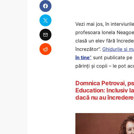
Vezi mai jos, în interviur
profesoara Ionela Neagoe,
clasă un elev fără încrede
încrezător”.
Ghidurile si m
în tine
”
sunt publicate pe s
părinți și copii – le pot ac
Domnica Petrovai, p
Education: Inclusiv l
dacă nu au încredere 