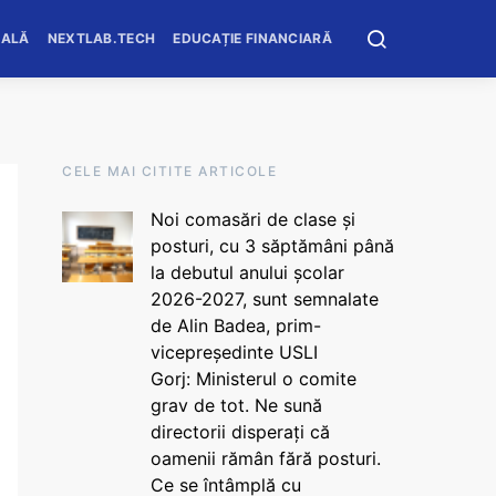
OALĂ
NEXTLAB.TECH
EDUCAȚIE FINANCIARĂ
CELE MAI CITITE ARTICOLE
Noi comasări de clase și
posturi, cu 3 săptămâni până
la debutul anului școlar
2026-2027, sunt semnalate
de Alin Badea, prim-
vicepreședinte USLI
Gorj: Ministerul o comite
grav de tot. Ne sună
directorii disperați că
oamenii rămân fără posturi.
Ce se întâmplă cu