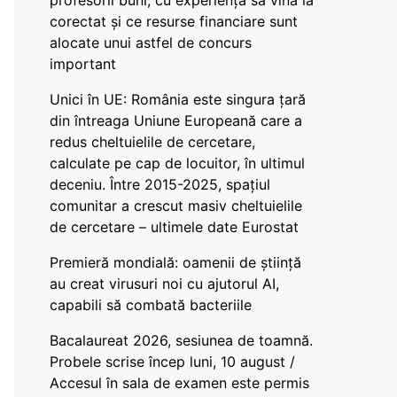
profesorii buni, cu experiență să vină la
corectat și ce resurse financiare sunt
alocate unui astfel de concurs
important
Unici în UE: România este singura țară
din întreaga Uniune Europeană care a
redus cheltuielile de cercetare,
calculate pe cap de locuitor, în ultimul
deceniu. Între 2015-2025, spațiul
comunitar a crescut masiv cheltuielile
de cercetare – ultimele date Eurostat
Premieră mondială: oamenii de știință
au creat virusuri noi cu ajutorul AI,
capabili să combată bacteriile
Bacalaureat 2026, sesiunea de toamnă.
Probele scrise încep luni, 10 august /
Accesul în sala de examen este permis