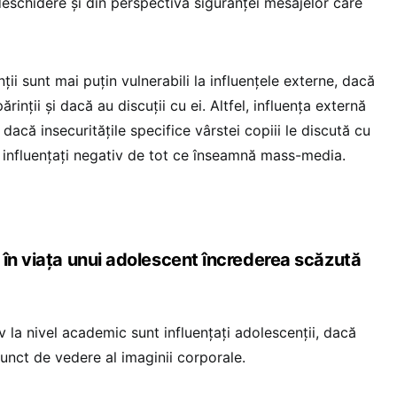
 deschidere și din perspectiva siguranței mesajelor care
ții sunt mai puțin vulnerabili la influențele externe, dacă
rinții și dacă au discuții cu ei. Altfel, influența externă
 dacă insecuritățile specifice vârstei copiii le discută cu
țin influențați negativ de tot ce înseamnă mass-media.
 în viața unui adolescent încrederea scăzută
iv la nivel academic sunt influențați adolescenții, dacă
punct de vedere al imaginii corporale.