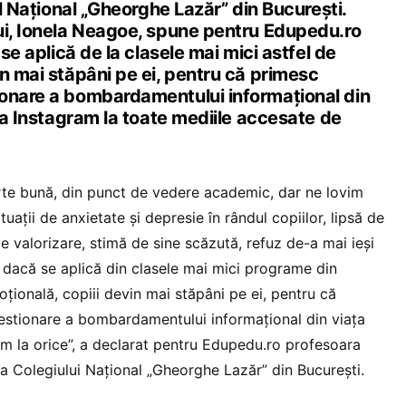
ul Național „Gheorghe Lazăr” din București.
ui, Ionela Neagoe, spune pentru Edupedu.ro
 se aplică de la clasele mai mici astfel de
n mai stăpâni pe ei, pentru că primesc
onare a bombardamentului informațional din
 la Instagram la toate mediile accesate de
rte bună, din punct de vedere academic, dar ne lovim
tuații de anxietate și depresie în rândul copiilor, lipsă de
de valorizare, stimă de sine scăzută, refuz de-a mai ieși
ă dacă se aplică din clasele mai mici programe din
țională, copiii devin mai stăpâni pe ei, pentru că
estionare a bombardamentului informațional din viața
am la orice”, a declarat pentru Edupedu.ro profesoara
a Colegiului Național „Gheorghe Lazăr” din București.