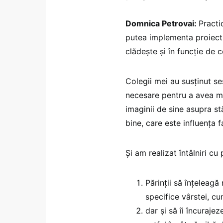
Domnica Petrovai:
Practi
putea implementa proiectul 
clădește și în funcție de 
Colegii mei au susținut ses
necesare pentru a avea ma
imaginii de sine asupra stă
bine, care este influența 
Și am realizat întâlniri cu
Părinții să înțeleagă
specifice vârstei, cum
dar și să îi încuraje