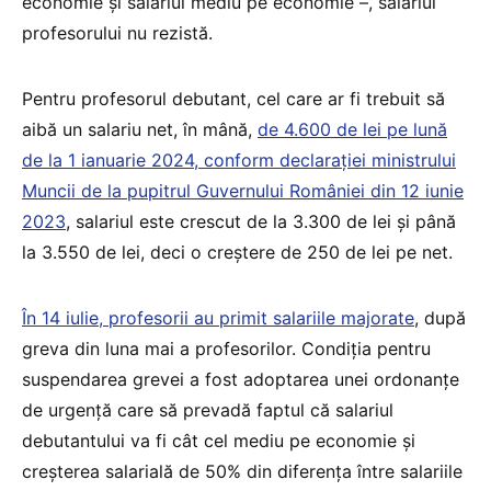
economie și salariul mediu pe economie –, salariul
profesorului nu rezistă.
Pentru profesorul debutant, cel care ar fi trebuit să
aibă un salariu net, în mână,
de 4.600 de lei pe lună
de la 1 ianuarie 2024, conform declarației ministrului
Muncii de la pupitrul Guvernului României din 12 iunie
2023
, salariul este crescut de la 3.300 de lei și până
la 3.550 de lei, deci o creștere de 250 de lei pe net.
În 14 iulie, profesorii au primit salariile majorate
, după
greva din luna mai a profesorilor. Condiția pentru
suspendarea grevei a fost adoptarea unei ordonanțe
de urgență care să prevadă faptul că salariul
debutantului va fi cât cel mediu pe economie și
creșterea salarială de 50% din diferența între salariile