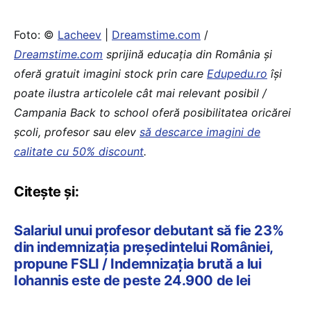
Foto: ©
Lacheev
|
Dreamstime.com
/
Dreamstime.com
sprijină educaţia din România şi
oferă gratuit imagini stock prin care
Edupedu.ro
îşi
poate ilustra articolele cât mai relevant posibil /
Campania Back to school oferă posibilitatea oricărei
școli, profesor sau elev
să descarce imagini de
calitate cu 50% discount
.
Citește și:
Salariul unui profesor debutant să fie 23%
din indemnizația președintelui României,
propune FSLI / Indemnizația brută a lui
Iohannis este de peste 24.900 de lei