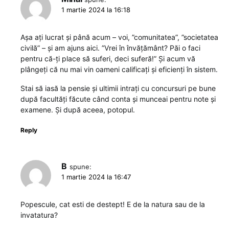
1 martie 2024 la 16:18
Așa ați lucrat și până acum – voi, ”comunitatea”, ”societatea
civilă” – și am ajuns aici. ”Vrei în învățământ? Păi o faci
pentru că-ți place să suferi, deci suferă!” Și acum vă
plângeți că nu mai vin oameni calificați și eficienți în sistem.
Stai să iasă la pensie și ultimii intrați cu concursuri pe bune
după facultăți făcute când conta și munceai pentru note și
examene. Și după aceea, potopul.
Reply
B
spune:
1 martie 2024 la 16:47
Popescule, cat esti de destept! E de la natura sau de la
invatatura?