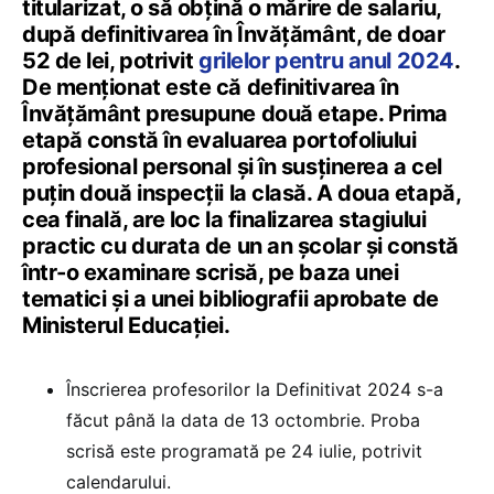
titularizat, o să obțină o mărire de salariu,
după definitivarea în Învățământ, de doar
52 de lei, potrivit
grilelor pentru anul 2024
.
De menționat este că definitivarea în
Învățământ presupune două etape. Prima
etapă constă în evaluarea portofoliului
profesional personal şi în susţinerea a cel
puţin două inspecţii la clasă. A doua etapă,
cea finală, are loc la finalizarea stagiului
practic cu durata de un an şcolar şi constă
într-o examinare scrisă, pe baza unei
tematici şi a unei bibliografii aprobate de
Ministerul Educaţiei.
Înscrierea profesorilor la Definitivat 2024 s-a
făcut până la data de 13 octombrie. Proba
scrisă este programată pe 24 iulie, potrivit
calendarului.