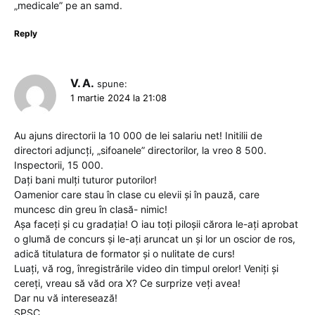
„medicale” pe an samd.
Reply
V. A.
spune:
1 martie 2024 la 21:08
Au ajuns directorii la 10 000 de lei salariu net! Initilii de
directori adjuncți, „sifoanele” directorilor, la vreo 8 500.
Inspectorii, 15 000.
Dați bani mulți tuturor putorilor!
Oamenior care stau în clase cu elevii și în pauză, care
muncesc din greu în clasă- nimic!
Așa faceți și cu gradația! O iau toți piloșii cărora le-ați aprobat
o glumă de concurs și le-ați aruncat un și lor un oscior de ros,
adică titulatura de formator și o nulitate de curs!
Luați, vă rog, înregistrările video din timpul orelor! Veniți și
cereți, vreau să văd ora X? Ce surprize veți avea!
Dar nu vă interesează!
SPSC