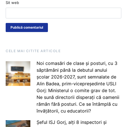
Sit web
CELE MAI CITITE ARTICOLE
Noi comasări de clase și posturi, cu 3
săptămâni până la debutul anului
școlar 2026-2027, sunt semnalate de
Alin Badea, prim-vicepreședinte USLI
Gorj: Ministerul o comite grav de tot.
Ne sună directorii disperați că oamenii
rămân fără posturi. Ce se întâmplă cu
învățătorii, cu educatorii?
Șeful ISJ Gorj, alți 8 inspectori și