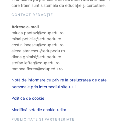
care trăim sunt sistemele de educație și cercetare.
CONTACT REDACȚIE
Adrese e-mail
raluca.pantazi@edupedu.ro
mihai.peticila@edupedu.ro
costin.ionescu@edupedu.ro
alexa.stanescu@edupedu.ro
diana.ghimisi@edupedu.ro
stefan.lefter@edupedu.ro
ramona.florea@edupedu.ro
Notă de informare cu privire la prelucrarea de date
personale prin intermediul site-ului
Politica de cookie
Modifică setarile cookie-urilor
PUBLICITATE ȘI PARTENERIATE