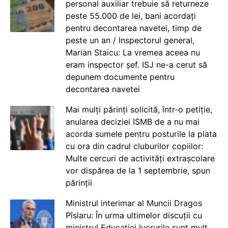
personal auxiliar trebuie să returneze
peste 55.000 de lei, bani acordați
pentru decontarea navetei, timp de
peste un an / Inspectorul general,
Marian Staicu: La vremea aceea nu
eram inspector șef. ISJ ne-a cerut să
depunem documente pentru
decontarea navetei
Mai mulți părinți solicită, într-o petiție,
anularea deciziei ISMB de a nu mai
acorda sumele pentru posturile la plata
cu ora din cadrul cluburilor copiilor:
Multe cercuri de activități extrașcolare
vor dispărea de la 1 septembrie, spun
părinții
Ministrul interimar al Muncii Dragos
Pîslaru: În urma ultimelor discuții cu
ministrul Educației lucrurile sunt mult