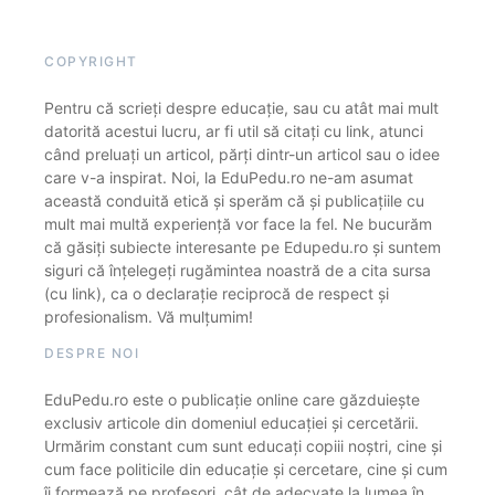
COPYRIGHT
Pentru că scrieți despre educație, sau cu atât mai mult
datorită acestui lucru, ar fi util să citați cu link, atunci
când preluați un articol, părți dintr-un articol sau o idee
care v-a inspirat. Noi, la EduPedu.ro ne-am asumat
această conduită etică și sperăm că și publicațiile cu
mult mai multă experiență vor face la fel. Ne bucurăm
că găsiți subiecte interesante pe Edupedu.ro și suntem
siguri că înțelegeți rugămintea noastră de a cita sursa
(cu link), ca o declarație reciprocă de respect și
profesionalism. Vă mulțumim!
DESPRE NOI
EduPedu.ro este o publicație online care găzduiește
exclusiv articole din domeniul educației și cercetării.
Urmărim constant cum sunt educați copiii noștri, cine și
cum face politicile din educație și cercetare, cine și cum
îi formează pe profesori, cât de adecvate la lumea în