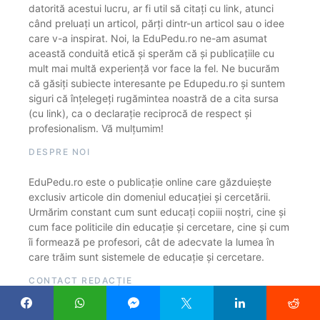
datorită acestui lucru, ar fi util să citați cu link, atunci
când preluați un articol, părți dintr-un articol sau o idee
care v-a inspirat. Noi, la EduPedu.ro ne-am asumat
această conduită etică și sperăm că și publicațiile cu
mult mai multă experiență vor face la fel. Ne bucurăm
că găsiți subiecte interesante pe Edupedu.ro și suntem
siguri că înțelegeți rugămintea noastră de a cita sursa
(cu link), ca o declarație reciprocă de respect și
profesionalism. Vă mulțumim!
DESPRE NOI
EduPedu.ro este o publicație online care găzduiește
exclusiv articole din domeniul educației și cercetării.
Urmărim constant cum sunt educați copiii noștri, cine și
cum face politicile din educație și cercetare, cine și cum
îi formează pe profesori, cât de adecvate la lumea în
care trăim sunt sistemele de educație și cercetare.
CONTACT REDACȚIE
Adrese e-mail