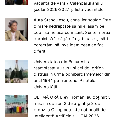
vacanța de vară / Calendarul anului
școlar 2026-2027 și lista vacanțelor
Aura Stănculescu, consilier școlar: Este
o mare nedreptate să nu-i lăsăm pe
copii să fie așa cum sunt. Suntem prea
dornici să îi băgăm în șabloane și să-i
corectăm, să invalidăm ceea ce fac
diferit
Universitatea din București a
reamplasat vulturul și cei doi grifoni
distruși în urma bombardamentelor din
anul 1944 pe frontonul Palatului
Universității
ULTIMĂ ORĂ Elevii români au obținut 3
medalii de aur, 2 de argint și 3 de
bronz la Olimpiada Internațională de
Inteligență Artificială – IOAI 2026,