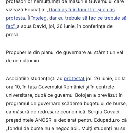
profesorilor nemulțumiți de măsurile Guvernului care
vizează Educația: „
Dacă aș fi în locul lor și eu aș
protesta. Îi înțeleg, dar eu trebuie să fac ce trebuie să
fac”,
a spus David, joi, 26 iunie, în conferința de
presă.
Propunerile din planul de guvernare au stârnit un val
de nemulțumiri.
Asociațiile studențești au
protestat
joi, 26 iunie, de la
ora 10, în fața Guvernului României și în centrele
universitare, după ce guvernul Bolojan a prevăzut în
programul de guvernare scăderea bugetului de burse,
ca măsură de redresare economică. Sergiu Covaci,
președintele ANOSR, a declarat pentru Edupedu.ro că
„fondul de burse nu e negociabil. Mulți studenți nu se