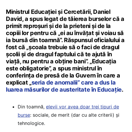
Ministrul Educației și Cercetării, Daniel
David, a spus legat de tăierea burselor că a
primit reproșuri și de la prieteni și de la
copiii lor pentru că „ei au învățat și voiau să
ia bursă din toamnă”. Răspunsul oficialului a
fost că „școala trebuie să o faci de dragul
școlii și de dragul faptului că te ajută în
viață, nu pentru a obține bani”. „Educația
este obligatorie”, a spus ministrul în
conferința de presă de la Guvern în care a
explicat „
seria de anomalii” care a dus la
luarea măsurilor de austeritate în Educație
.
Din toamnă,
elevii vor avea doar trei tipuri de
burse
: sociale, de merit (dar cu alte criterii) și
tehnologice.