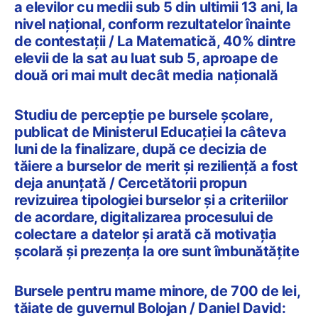
a elevilor cu medii sub 5 din ultimii 13 ani, la
nivel național, conform rezultatelor înainte
de contestații / La Matematică, 40% dintre
elevii de la sat au luat sub 5, aproape de
două ori mai mult decât media națională
Studiu de percepție pe bursele școlare,
publicat de Ministerul Educației la câteva
luni de la finalizare, după ce decizia de
tăiere a burselor de merit și reziliență a fost
deja anunțată / Cercetătorii propun
revizuirea tipologiei burselor și a criteriilor
de acordare, digitalizarea procesului de
colectare a datelor și arată că motivația
școlară și prezența la ore sunt îmbunătățite
Bursele pentru mame minore, de 700 de lei,
tăiate de guvernul Bolojan / Daniel David: