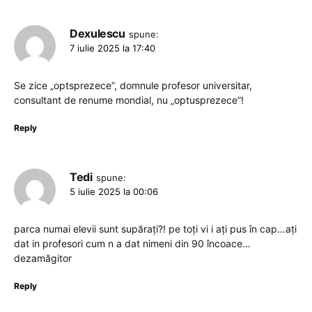
Dexulescu
spune:
7 iulie 2025 la 17:40
Se zice „optsprezece”, domnule profesor universitar,
consultant de renume mondial, nu „optusprezece”!
Reply
Tedi
spune:
5 iulie 2025 la 00:06
parca numai elevii sunt supărați?! pe toți vi i ați pus în cap…ați
dat in profesori cum n a dat nimeni din 90 încoace…
dezamăgitor
Reply