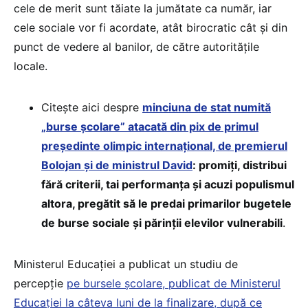
cele de merit sunt tăiate la jumătate ca număr, iar
cele sociale vor fi acordate, atât birocratic cât și din
punct de vedere al banilor, de către autoritățile
locale.
Citește aici despre
minciuna de stat numită
„burse școlare” atacată din pix de primul
președinte olimpic internațional, de premierul
Bolojan și de ministrul David
: promiți, distribui
fără criterii, tai performanța și acuzi populismul
altora, pregătit să le predai primarilor bugetele
de burse sociale și părinții elevilor vulnerabili
.
Ministerul Educației a publicat un studiu de
percepție
pe bursele școlare, publicat de Ministerul
Educației la câteva luni de la finalizare, după ce