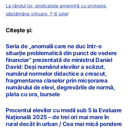
La rândul lor, sindicatele amenință cu proteste,
săptămâna viitoare, 7-8 iulie
/
Citește și:
Seria de „anomalii care ne duc într-o
situație problematică din punct de vedere
financiar” prezentată de ministrul Daniel
David: Deși numărul elevilor a scăzut,
numărul normelor didactice a crescut,
fragmentarea claselor prin micșorarea
numărului de elevi, degrevările de normă,
plata cu ora, bursele
Procentul elevilor cu medii sub 5 la Evaluare
Națională 2025 – de trei ori mai mare în
rural decât în urban / Cea mai mică pondere