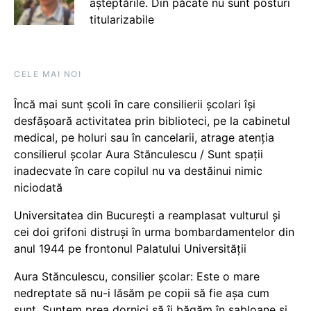
așteptările. Din păcate nu sunt posturi
titularizabile
CELE MAI NOI
Încă mai sunt școli în care consilierii școlari își
desfășoară activitatea prin biblioteci, pe la cabinetul
medical, pe holuri sau în cancelarii, atrage atenția
consilierul școlar Aura Stănculescu / Sunt spații
inadecvate în care copilul nu va destăinui nimic
niciodată
Universitatea din București a reamplasat vulturul și
cei doi grifoni distruși în urma bombardamentelor din
anul 1944 pe frontonul Palatului Universității
Aura Stănculescu, consilier școlar: Este o mare
nedreptate să nu-i lăsăm pe copii să fie așa cum
sunt. Suntem prea dornici să îi băgăm în șabloane și