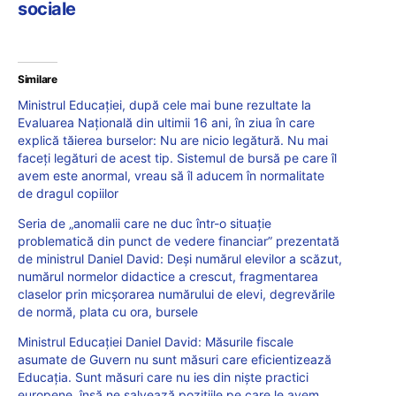
sociale
Similare
Ministrul Educației, după cele mai bune rezultate la
Evaluarea Națională din ultimii 16 ani, în ziua în care
explică tăierea burselor: Nu are nicio legătură. Nu mai
faceți legături de acest tip. Sistemul de bursă pe care îl
avem este anormal, vreau să îl aducem în normalitate
de dragul copiilor
Seria de „anomalii care ne duc într-o situație
problematică din punct de vedere financiar” prezentată
de ministrul Daniel David: Deși numărul elevilor a scăzut,
numărul normelor didactice a crescut, fragmentarea
claselor prin micșorarea numărului de elevi, degrevările
de normă, plata cu ora, bursele
Ministrul Educației Daniel David: Măsurile fiscale
asumate de Guvern nu sunt măsuri care eficientizează
Educația. Sunt măsuri care nu ies din niște practici
europene, însă ne salvează pozițiile pe care le avem,