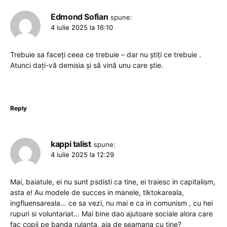
Edmond Sofian
spune:
4 iulie 2025 la 16:10
Trebuie sa faceți ceea ce trebuie – dar nu știți ce trebuie .
Atunci dați-vă demisia și să vină unu care știe.
Reply
kappi talist
spune:
4 iulie 2025 la 12:29
Mai, baiatule, ei nu sunt psdisti ca tine, ei traiesc in capitalism,
asta e! Au modele de succes in manele, tiktokareala,
ingfluensareala… ce sa vezi, nu mai e ca in comunism , cu hei
rupuri si voluntariat… Mai bine dao ajutoare sociale alora care
fac copii pe banda rulanta, aia de seamana cu tine?