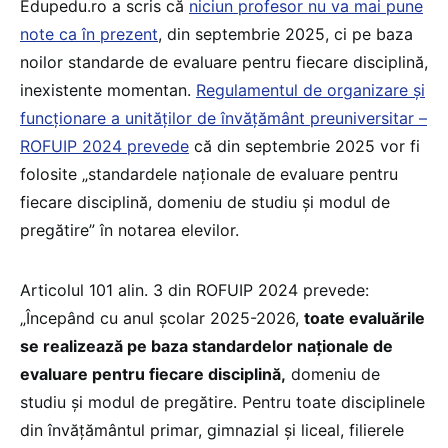
Edupedu.ro a scris că
niciun profesor nu va mai pune
note ca în prezent
, din septembrie 2025, ci pe baza
noilor standarde de evaluare pentru fiecare disciplină,
inexistente momentan.
Regulamentul de organizare și
funcționare a unităților de învățământ preuniversitar –
ROFUIP 2024 prevede
că din septembrie 2025 vor fi
folosite „standardele naţionale de evaluare pentru
fiecare disciplină, domeniu de studiu şi modul de
pregătire” în notarea elevilor.
Articolul 101 alin. 3 din ROFUIP 2024 prevede:
„Începând cu anul școlar 2025-2026,
toate evaluările
se realizează pe baza standardelor naţionale de
evaluare pentru fiecare disciplină,
domeniu de
studiu şi modul de pregătire. Pentru toate disciplinele
din învăţământul primar, gimnazial şi liceal, filierele