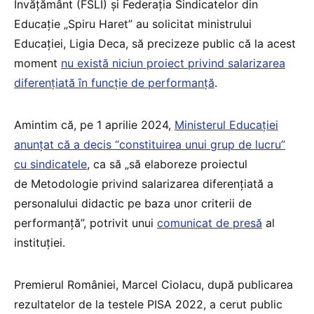
Învățământ (FSLI) și Federația Sindicatelor din
Educație „Spiru Haret” au solicitat ministrului
Educației, Ligia Deca, să precizeze public că la acest
moment
nu există niciun proiect privind salarizarea
diferențiată în funcție de performanță
.
Amintim că, pe 1 aprilie 2024,
Ministerul Educației
anunțat că a decis “constituirea unui grup de lucru”
cu sindicatele
, ca să „să elaboreze proiectul
de Metodologie privind salarizarea diferențiată a
personalului didactic pe baza unor criterii de
performanță”, potrivit unui
comunicat de presă
al
instituției.
Premierul României, Marcel Ciolacu, după publicarea
rezultatelor de la testele PISA 2022, a cerut public