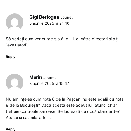
Gigi Berlogea
spune:
3 aprilie 2025 la 21:40
Sǎ vedeți cum vor curge ş.p.ǎ. g.i. l. e. cǎtre directori si alți
“evaluatori”…
Reply
Marin
spune:
3 aprilie 2025 la 15:47
Nu am înțeles cum nota 8 de la Pașcani nu este egală cu nota
8 de la București? Dacă acesta este adevărul, atunci chiar
trebuie controale serioase! Se lucrează cu două standarde?
Atunci și salariile la fel…
Reply