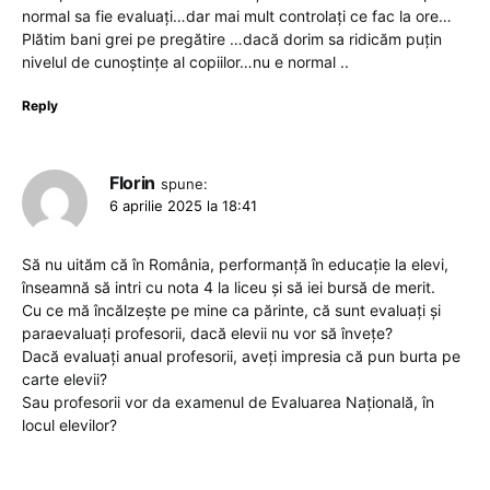
normal sa fie evaluați…dar mai mult controlați ce fac la ore…
Plătim bani grei pe pregătire …dacă dorim sa ridicăm puțin
nivelul de cunoștințe al copiilor…nu e normal ..
Reply
Florin
spune:
6 aprilie 2025 la 18:41
Să nu uităm că în România, performanță în educație la elevi,
înseamnă să intri cu nota 4 la liceu și să iei bursă de merit.
Cu ce mă încălzește pe mine ca părinte, că sunt evaluați și
paraevaluați profesorii, dacă elevii nu vor să învețe?
Dacă evaluați anual profesorii, aveți impresia că pun burta pe
carte elevii?
Sau profesorii vor da examenul de Evaluarea Națională, în
locul elevilor?