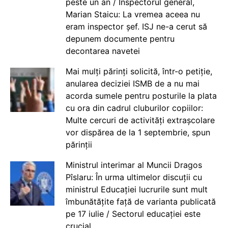
peste un an / Inspectorul general,
Marian Staicu: La vremea aceea nu
eram inspector șef. ISJ ne-a cerut să
depunem documente pentru
decontarea navetei
Mai mulți părinți solicită, într-o petiție,
anularea deciziei ISMB de a nu mai
acorda sumele pentru posturile la plata
cu ora din cadrul cluburilor copiilor:
Multe cercuri de activități extrașcolare
vor dispărea de la 1 septembrie, spun
părinții
Ministrul interimar al Muncii Dragos
Pîslaru: În urma ultimelor discuții cu
ministrul Educației lucrurile sunt mult
îmbunătățite față de varianta publicată
pe 17 iulie / Sectorul educației este
crucial