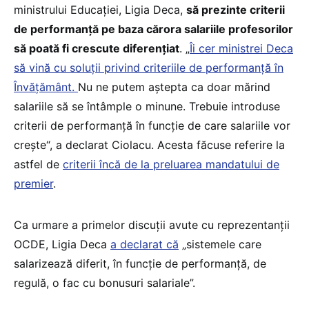
ministrului Educației, Ligia Deca,
să prezinte criterii
de performanță pe baza cărora salariile profesorilor
să poată fi crescute diferențiat
. „
Îi cer ministrei Deca
să vină cu soluții privind criteriile de performanță în
Învățământ.
Nu ne putem aștepta ca doar mărind
salariile să se întâmple o minune. Trebuie introduse
criterii de performanță în funcție de care salariile vor
crește“, a declarat Ciolacu. Acesta făcuse referire la
astfel de
criterii încă de la preluarea mandatului de
premier
.
Ca urmare a primelor discuții avute cu reprezentanții
OCDE, Ligia Deca
a declarat că
„sistemele care
salarizează diferit, în funcție de performanță, de
regulă, o fac cu bonusuri salariale”.