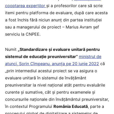
cooptarea experților
și a profesorilor care să scrie
itemi pentru platforma de evaluare, după care acesta
a fost închis fără niciun anunț din partea instituției
sau a managerului de proiect – Marius Avram șef
serviciu la CNPEE.
Numit
„Standardizare și evaluare unitară pentru
sistemul de educație preuniversitar”
ministrul de
atunci, Sorin Cîmpeanu, anunța pe 20 iunie 2022
că
„prin intermediul acestui proiect se va asigura o
evaluare unitară în sistemul de învățământ
preuniversitar la nivel național atât pentru evaluările
curente și sumative, cât și pentru examenele și
concursurile naționale din învățământul preuniversitar,
în contextul Programului
România Educată
, parte a
procesului global de digitalizare a sistemelor de