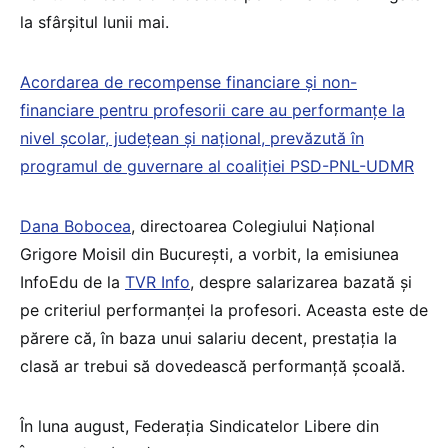
la sfârșitul lunii mai.
Acordarea de recompense financiare și non-
financiare pentru profesorii care au performanțe la
nivel școlar, județean și național, prevăzută în
programul de guvernare al coaliției PSD-PNL-UDMR
Dana Bobocea
, directoarea Colegiului Național
Grigore Moisil din București, a vorbit, la emisiunea
InfoEdu de la
TVR Info
, despre salarizarea bazată și
pe criteriul performanței la profesori. Aceasta este de
părere că, în baza unui salariu decent, prestația la
clasă ar trebui să dovedească performanță școală.
În luna august, Federația Sindicatelor Libere din