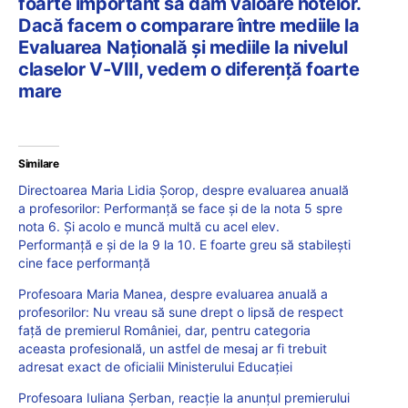
foarte important să dăm valoare notelor.
Dacă facem o comparare între mediile la
Evaluarea Națională și mediile la nivelul
claselor V-VIII, vedem o diferență foarte
mare
Similare
Directoarea Maria Lidia Șorop, despre evaluarea anuală
a profesorilor: Performanță se face și de la nota 5 spre
nota 6. Și acolo e muncă multă cu acel elev.
Performanță e și de la 9 la 10. E foarte greu să stabilești
cine face performanță
Profesoara Maria Manea, despre evaluarea anuală a
profesorilor: Nu vreau să sune drept o lipsă de respect
față de premierul României, dar, pentru categoria
aceasta profesională, un astfel de mesaj ar fi trebuit
adresat exact de oficialii Ministerului Educației
Profesoara Iuliana Șerban, reacție la anunțul premierului