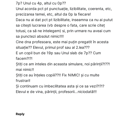
7p? Unul cu 4p, altul cu 0p??
Unul acorda pct pt punctuație, lizibilitate, coerenta, etc,
precizarea temei, etc, altul da 0p la fiecare!
Daca nu ai dat pct pt lizibilitate, inseamna ca nu ai putut
sa citești lucrarea (vb despre o fata, care scrie citeț
totusi, ca să ne intelegem) si, prin urmare nu aveai cum
sa punctezi absolut nimic!!!!
Cine dna profesoara, este mai puțin pregatit în acesta
situație?? Elevul, primul prof sau al 2.lea???
E un copil bun de 19p sau Unul slab de 7p?? Cum
facem?!?!
Știți ce am inteles din aceasta simulare, noi părinții?!??!
mai nimic!!
Știți ce au înțeles copiii??!! Fix NIMIC! și cu multe
frustrari!
Și continuam cu imbecilitatea asta și ce sa vezi?!?!?
Elevul e de vina, părinții, profesorii…niciodată!!!
Reply