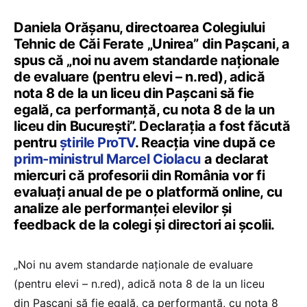
Daniela Orășanu, directoarea Colegiului
Tehnic de Căi Ferate „Unirea” din Pașcani, a
spus că „noi nu avem standarde naționale
de evaluare (pentru elevi – n.red), adică
nota 8 de la un liceu din Pașcani să fie
egală, ca performanță, cu nota 8 de la un
liceu din București”. Declarația a fost făcută
pentru
știrile ProTV
. Reacția vine după ce
prim-ministrul Marcel Ciolacu
a declarat
miercuri că profesorii din România vor fi
evaluaţi anual de pe o platformă online, cu
analize ale performanţei elevilor şi
feedback de la colegi şi directori ai şcolii.
„Noi nu avem standarde naționale de evaluare
(pentru elevi – n.red), adică nota 8 de la un liceu
din Pașcani să fie egală, ca performanță, cu nota 8