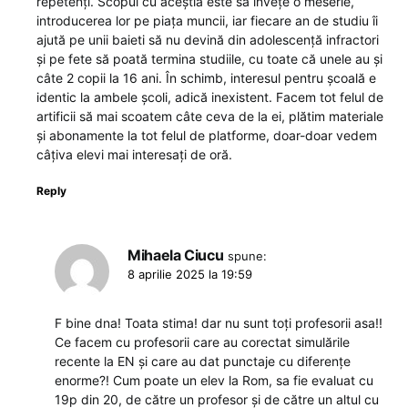
repetenți. Scopul cu aceștia este să învețe o meserie,
introducerea lor pe piața muncii, iar fiecare an de studiu îi
ajută pe unii baieti să nu devină din adolescență infractori
și pe fete să poată termina studiile, cu toate că unele au și
câte 2 copii la 16 ani. În schimb, interesul pentru școală e
identic la ambele școli, adică inexistent. Facem tot felul de
artificii să mai scoatem câte ceva de la ei, plătim materiale
și abonamente la tot felul de platforme, doar-doar vedem
câțiva elevi mai interesați de oră.
Reply
Mihaela Ciucu
spune:
8 aprilie 2025 la 19:59
F bine dna! Toata stima! dar nu sunt toți profesorii asa!!
Ce facem cu profesorii care au corectat simulările
recente la EN și care au dat punctaje cu diferențe
enorme?! Cum poate un elev la Rom, sa fie evaluat cu
19p din 20, de către un profesor și de către un altul cu