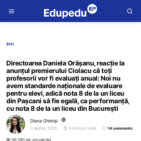
Știri
Directoarea Daniela Orășanu, reacție la
anunțul premierului Ciolacu că toți
profesorii vor fi evaluați anual: Noi nu
avem standarde naționale de evaluare
pentru elevi, adică nota 8 de la un liceu
din Pașcani să fie egală, ca performanță,
cu nota 8 de la un liceu din București
Diana Ghimiși
3 aprilie 2025
6 minute read
14 comments
56.180 de vizualizări