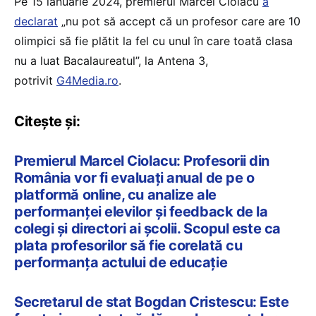
Pe 15 ianuarie 2024, premierul Marcel Ciolacu
a
declarat
„nu pot să accept că un profesor care are 10
olimpici să fie plătit la fel cu unul în care toată clasa
nu a luat Bacalaureatul”, la Antena 3,
potrivit
G4Media.ro
.
Citește și:
Premierul Marcel Ciolacu: Profesorii din
România vor fi evaluaţi anual de pe o
platformă online, cu analize ale
performanţei elevilor şi feedback de la
colegi şi directori ai şcolii. Scopul este ca
plata profesorilor să fie corelată cu
performanţa actului de educaţie
Secretarul de stat Bogdan Cristescu: Este