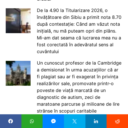
De la 4.90 la Titularizare 2026, o
învățătoare din Sibiu a primit nota 8.70
după contestație: Când am văzut nota
inițială, nu mă puteam opri din plâns.
Mi-am dat seama că lucrarea mea nu a
fost corectată în adevăratul sens al
cuvântului
Un cunoscut profesor de la Cambridge
a demisionat în urma acuzațiilor că ar
fi plagiat sau ar fi exagerat în privința
realizărilor sale, promovate printr-o
poveste de viață marcată de un
diagnostic de autism, zeci de
maratoane parcurse și milioane de lire
strânse în scopuri caritabile
Profesor de Istorie cu 9.70 la