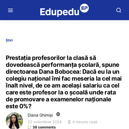
Știri
Prestația profesorilor la clasă să
dovedească performanța școlară, spune
directoarea Dana Bobocea: Dacă eu la un
colegiu național îmi fac meseria la cel mai
înalt nivel, de ce am același salariu ca cel
care este profesor la o școală unde rata
de promovare a examenelor naționale
este 0%?
Diana Ghimiși
22 noiembrie 2024
4 minute read
38 comments