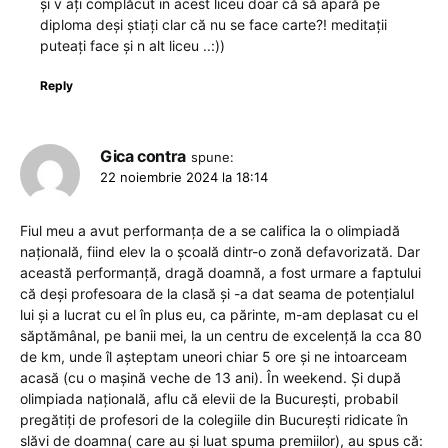
și v ați complăcut in acest liceu doar că să apară pe
diploma deși știați clar că nu se face carte?! meditații
puteați face și n alt liceu ..:))
Reply
Gica contra
spune:
22 noiembrie 2024 la 18:14
Fiul meu a avut performanța de a se califica la o olimpiadă
națională, fiind elev la o școală dintr-o zonă defavorizată. Dar
această performanță, dragă doamnă, a fost urmare a faptului
că deși profesoara de la clasă și -a dat seama de potențialul
lui și a lucrat cu el în plus eu, ca părinte, m-am deplasat cu el
săptămânal, pe banii mei, la un centru de excelență la cca 80
de km, unde îl așteptam uneori chiar 5 ore și ne intoarceam
acasă (cu o mașină veche de 13 ani). În weekend. Și după
olimpiada națională, aflu că elevii de la București, probabil
pregătiți de profesori de la colegiile din București ridicate în
slăvi de doamna( care au și luat spuma premiilor), au spus că: