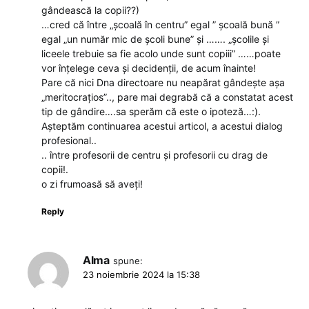
gândească la copii??)
…cred că între „școală în centru” egal ” școală bună ”
egal „un număr mic de școli bune” și ……. „școlile și
liceele trebuie sa fie acolo unde sunt copiii” ……poate
vor înțelege ceva și decidenții, de acum înainte!
Pare că nici Dna directoare nu neapărat gândește așa
„meritocrațios”.., pare mai degrabă că a constatat acest
tip de gândire….sa sperăm că este o ipoteză…:).
Așteptăm continuarea acestui articol, a acestui dialog
profesional..
.. între profesorii de centru și profesorii cu drag de
copii!.
o zi frumoasă să aveți!
Reply
Alma
spune:
23 noiembrie 2024 la 15:38