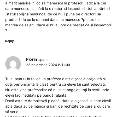
a mărit salariile in loc să mărească la profesori , adică la cei
care muncesc , a mărit la directori și inspectori , tot la trântori
.statul sprijină nemunca .de ce nu îi pune pe directorii sa
predea ? de ce le da bani daca nu muncesc ?pentru ce
mărirea de salariu daca ei nu au ore de predat ca și inspectorii
?
Reply
Florin
spune:
23 noiembrie 2024 la 11:09
Tu ai salariul la fel ca un profesor dintr-o școală obișnuită si
obții performanță la clasă pentru că elevii tăi sunt selectați.
Nu este vina profesorilor că nu sunt angajați toți în școli unde
elevii fac meditații pe bandă rulantă.
Dacă asta te deranjează pleacă, dute la o școală la care elevii
abia dacă au ce mânca si bani de rechizite pe care și cu care
să scrie.