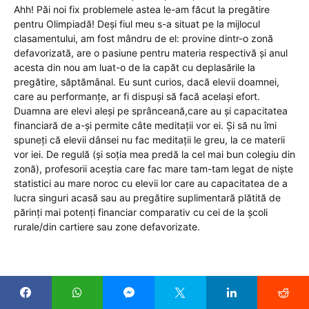
Ahh! Păi noi fix problemele astea le-am făcut la pregătire
pentru Olimpiadă! Deși fiul meu s-a situat pe la mijlocul
clasamentului, am fost mândru de el: provine dintr-o zonă
defavorizată, are o pasiune pentru materia respectivă și anul
acesta din nou am luat-o de la capăt cu deplasările la
pregătire, săptămânal. Eu sunt curios, dacă elevii doamnei,
care au performanțe, ar fi dispuși să facă același efort.
Duamna are elevi aleși pe sprânceană,care au și capacitatea
financiară de a-și permite câte meditații vor ei. Și să nu îmi
spuneți că elevii dânsei nu fac meditații le greu, la ce materii
vor iei. De regulă (și soția mea predă la cel mai bun colegiu din
zonă), profesorii aceștia care fac mare tam-tam legat de niște
statistici au mare noroc cu elevii lor care au capacitatea de a
lucra singuri acasă sau au pregătire suplimentară plătită de
părinți mai potenți financiar comparativ cu cei de la școli
rurale/din cartiere sau zone defavorizate.
Reply