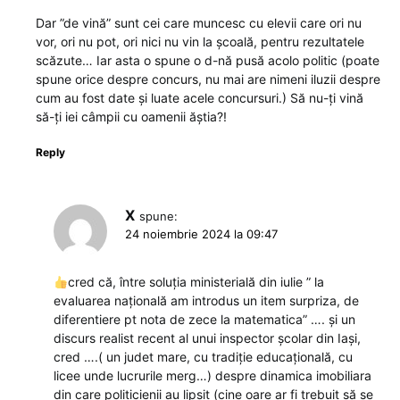
Dar ”de vină” sunt cei care muncesc cu elevii care ori nu
vor, ori nu pot, ori nici nu vin la școală, pentru rezultatele
scăzute… Iar asta o spune o d-nă pusă acolo politic (poate
spune orice despre concurs, nu mai are nimeni iluzii despre
cum au fost date și luate acele concursuri.) Să nu-ți vină
să-ți iei câmpii cu oamenii ăștia?!
Reply
X
spune:
24 noiembrie 2024 la 09:47
cred că, între soluția ministerială din iulie ” la
evaluarea națională am introdus un item surpriza, de
diferentiere pt nota de zece la matematica” …. și un
discurs realist recent al unui inspector școlar din Iași,
cred ….( un judet mare, cu tradiție educațională, cu
licee unde lucrurile merg…) despre dinamica imobiliara
din care politicienii au lipsit (cine oare ar fi trebuit să se