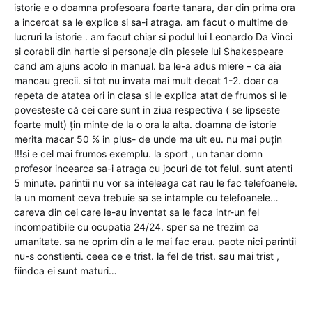
istorie e o doamna profesoara foarte tanara, dar din prima ora
a incercat sa le explice si sa-i atraga. am facut o multime de
lucruri la istorie . am facut chiar si podul lui Leonardo Da Vinci
si corabii din hartie si personaje din piesele lui Shakespeare
cand am ajuns acolo in manual. ba le-a adus miere – ca aia
mancau grecii. si tot nu invata mai mult decat 1-2. doar ca
repeta de atatea ori in clasa si le explica atat de frumos si le
povesteste că cei care sunt in ziua respectiva ( se lipseste
foarte mult) țin minte de la o ora la alta. doamna de istorie
merita macar 50 % in plus- de unde ma uit eu. nu mai puțin
!!!si e cel mai frumos exemplu. la sport , un tanar domn
profesor incearca sa-i atraga cu jocuri de tot felul. sunt atenti
5 minute. parintii nu vor sa inteleaga cat rau le fac telefoanele.
la un moment ceva trebuie sa se intample cu telefoanele…
careva din cei care le-au inventat sa le faca intr-un fel
incompatibile cu ocupatia 24/24. sper sa ne trezim ca
umanitate. sa ne oprim din a le mai fac erau. paote nici parintii
nu-s constienti. ceea ce e trist. la fel de trist. sau mai trist ,
fiindca ei sunt maturi…