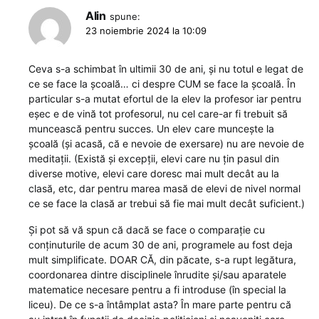
Alin
spune:
23 noiembrie 2024 la 10:09
Ceva s-a schimbat în ultimii 30 de ani, și nu totul e legat de
ce se face la școală… ci despre CUM se face la școală. În
particular s-a mutat efortul de la elev la profesor iar pentru
eșec e de vină tot profesorul, nu cel care-ar fi trebuit să
muncească pentru succes. Un elev care muncește la
școală (și acasă, că e nevoie de exersare) nu are nevoie de
meditații. (Există și excepții, elevi care nu țin pasul din
diverse motive, elevi care doresc mai mult decât au la
clasă, etc, dar pentru marea masă de elevi de nivel normal
ce se face la clasă ar trebui să fie mai mult decât suficient.)
Și pot să vă spun că dacă se face o comparație cu
conținuturile de acum 30 de ani, programele au fost deja
mult simplificate. DOAR CĂ, din păcate, s-a rupt legătura,
coordonarea dintre disciplinele înrudite și/sau aparatele
matematice necesare pentru a fi introduse (în special la
liceu). De ce s-a întâmplat asta? În mare parte pentru că