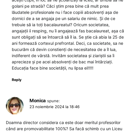
golani pe stradà? Căci știm prea bine că mult prea
lăudatele profesionale nu i face copiii absolvenți așa de
dornici de a se angaja pe un salariu de nimic. Și de ce
trebuie să ia toți bacalaureatul? Oricum societatea,
angajații íi resping, nu îi angajează fas bacalaureat, așa că
sunt obligați să se întoarcă să îl ia. Se știe cà abia la 25 de
ani formează cortexul prefrontal. Deci, ca societate, sa ne
bucurăm că devin constienți de necesitatea de a îl lua,
indiferent de vârstă. Invităm societatea și ziariștii sa îi
aprecieze și pe acei absolvenți de bac mai întârziați.
Educația face bine societății, nu lipsa ei!!!!!
Reply
Monica
spune:
23 noiembrie 2024 la 18:46
Doamna director considera ca este doar meritul profesorilor
când are promovabilitate 100%? Sa facă schimb cu un Liceu