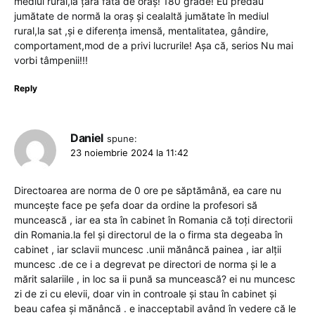
mediul rural,la țară fata de oraș! 180 grade! Eu predau
jumătate de normă la oraș și cealaltă jumătate în mediul
rural,la sat ,și e diferența imensă, mentalitatea, gândire,
comportament,mod de a privi lucrurile! Așa că, serios Nu mai
vorbi tâmpenii!!!
Reply
Daniel
spune:
23 noiembrie 2024 la 11:42
Directoarea are norma de 0 ore pe săptămână, ea care nu
muncește face pe șefa doar da ordine la profesori să
muncească , iar ea sta în cabinet în Romania că toți directorii
din Romania.la fel și directorul de la o firma sta degeaba în
cabinet , iar sclavii muncesc .unii mănâncă painea , iar alții
muncesc .de ce i a degrevat pe directori de norma și le a
mărit salariile , in loc sa ii pună sa muncească? ei nu muncesc
zi de zi cu elevii, doar vin in controale și stau în cabinet și
beau cafea și mănâncă . e inacceptabil având în vedere că le