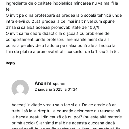
ingrediente de o calitate îndoielnică mîncarea nu va mai fi la
fel .
O invit pe d na profesoară să predea la o școală tehnică unde
intra elevii cu 2 .să predea la cel mai înalt nivel cum spune
dînsa si să aibă aceeași promovabilitate de 100,%.
O invit sa fie cadru didactic la o școală cu probleme de
comportament .unde profesorul are marele merit de a l
consilia pe elev.de a l aduce pe calea bună .de a l ridica la
linia de plutire a promovabilitatii cursurilor de la 1 sau 2 la 5 .
Reply
Anonim
spune:
2 ianuarie 2025 la 01:34
Aceeași invitație vreau sa o fac și eu. De ce crede cà ar
trebui sà le ia dreptul la educație celor care nu reușesc să
ia bacalaureatul din cauză că nu pot? (nu este altà materie
primà acolo) S-ar simți mai bine aceasta cucoana dacă
acești copii, in loc sa fie școlarizați la liceu, ar umbla sà fie