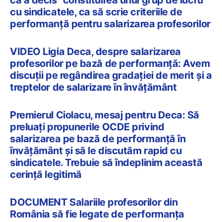
că a decis “constituirea unui grup de lucru”
cu sindicatele, ca să scrie criteriile de
performanță pentru salarizarea profesorilor
VIDEO Ligia Deca, despre salarizarea
profesorilor pe bază de performanță: Avem
discuții pe regândirea gradației de merit și a
treptelor de salarizare în învățământ
Premierul Ciolacu, mesaj pentru Deca: Să
preluaţi propunerile OCDE privind
salarizarea pe bază de performanţă în
învăţământ şi să le discutăm rapid cu
sindicatele. Trebuie să îndeplinim această
cerinţă legitimă
DOCUMENT Salariile profesorilor din
România să fie legate de performanța