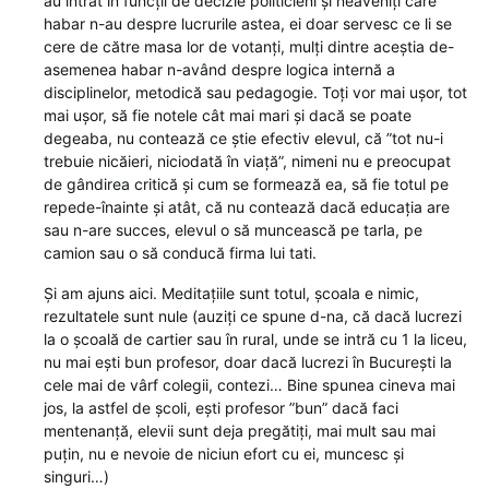
au intrat în funcții de decizie politicieni și neaveniți care
habar n-au despre lucrurile astea, ei doar servesc ce li se
cere de către masa lor de votanți, mulți dintre aceștia de-
asemenea habar n-având despre logica internă a
disciplinelor, metodică sau pedagogie. Toți vor mai ușor, tot
mai ușor, să fie notele cât mai mari și dacă se poate
degeaba, nu contează ce știe efectiv elevul, că ”tot nu-i
trebuie nicăieri, niciodată în viață”, nimeni nu e preocupat
de gândirea critică și cum se formează ea, să fie totul pe
repede-înainte și atât, că nu contează dacă educația are
sau n-are succes, elevul o să muncească pe tarla, pe
camion sau o să conducă firma lui tati.
Și am ajuns aici. Meditațiile sunt totul, școala e nimic,
rezultatele sunt nule (auziți ce spune d-na, că dacă lucrezi
la o școală de cartier sau în rural, unde se intră cu 1 la liceu,
nu mai ești bun profesor, doar dacă lucrezi în București la
cele mai de vârf colegii, contezi… Bine spunea cineva mai
jos, la astfel de școli, ești profesor ”bun” dacă faci
mentenanță, elevii sunt deja pregătiți, mai mult sau mai
puțin, nu e nevoie de niciun efort cu ei, muncesc și
singuri…)