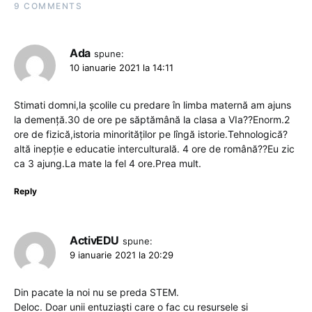
9 COMMENTS
Ada
spune:
10 ianuarie 2021 la 14:11
Stimati domni,la școlile cu predare în limba maternă am ajuns
la demență.30 de ore pe săptămână la clasa a VIa??Enorm.2
ore de fizică,istoria minorităților pe lîngă istorie.Tehnologică?
altă inepție e educatie interculturală. 4 ore de română??Eu zic
ca 3 ajung.La mate la fel 4 ore.Prea mult.
Reply
ActivEDU
spune:
9 ianuarie 2021 la 20:29
Din pacate la noi nu se preda STEM.
Deloc. Doar unii entuziaști care o fac cu resursele si