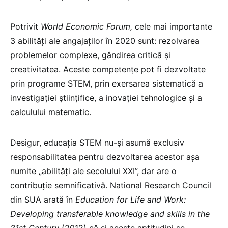
Potrivit
World Economic Forum,
cele mai importante
3 abilități ale angajaților în 2020 sunt: rezolvarea
problemelor complexe, gândirea critică și
creativitatea. Aceste competențe pot fi dezvoltate
prin programe STEM, prin exersarea sistematică a
investigației științifice, a inovației tehnologice și a
calculului matematic.
Desigur, educația STEM nu-și asumă exclusiv
responsabilitatea pentru dezvoltarea acestor așa
numite „abilități ale secolului XXI”, dar are o
contribuție semnificativă. National Research Council
din SUA arată în
Education for Life and Work:
Developing transferable knowledge and skills in the
21st Century
(2012) că și aceste aptitudini se