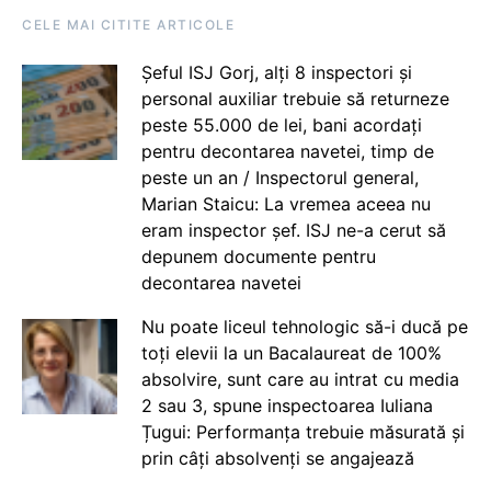
CELE MAI CITITE ARTICOLE
Șeful ISJ Gorj, alți 8 inspectori și
personal auxiliar trebuie să returneze
peste 55.000 de lei, bani acordați
pentru decontarea navetei, timp de
peste un an / Inspectorul general,
Marian Staicu: La vremea aceea nu
eram inspector șef. ISJ ne-a cerut să
depunem documente pentru
decontarea navetei
Nu poate liceul tehnologic să-i ducă pe
toți elevii la un Bacalaureat de 100%
absolvire, sunt care au intrat cu media
2 sau 3, spune inspectoarea Iuliana
Țugui: Performanța trebuie măsurată și
prin câți absolvenți se angajează