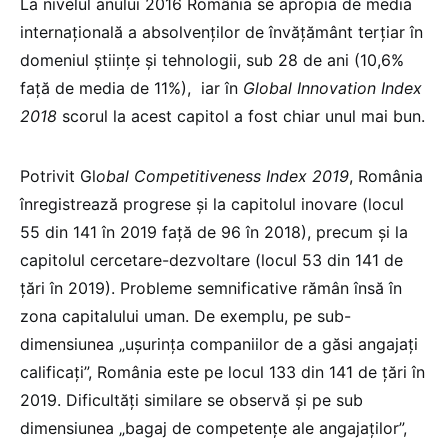
La nivelul anului 2016 România se apropia de media
internațională a absolvenților de învățământ terțiar în
domeniul științe și tehnologii, sub 28 de ani (10,6%
față de media de 11%), iar în
Global Innovation Index
2018
scorul la acest capitol a fost chiar unul mai bun.
Potrivit Gl
obal Competitiveness Index 2019
, România
înregistrează progrese și la capitolul inovare (locul
55 din 141 în 2019 faţă de 96 în 2018), precum și la
capitolul cercetare-dezvoltare (locul 53 din 141 de
ţări în 2019). Probleme semnificative rămân însă în
zona capitalului uman. De exemplu, pe sub-
dimensiunea „ușurința companiilor de a găsi angajați
calificați”, România este pe locul 133 din 141 de țări în
2019. Dificultăți similare se observă și pe sub
dimensiunea „bagaj de competențe ale angajaților”,