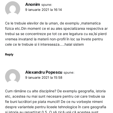
Anonim
spune:
9 ianuarie 2021 la 16:14
Ce le trebuie elevilor de la uman, de exemplu ,matematica
fizica etc.Din moment ce ei au ales specializarea respectiva ar
trebui sa se concentreze pe tot ce are legatura cu ea,îsi pierd
vremea invatand la materii non-profil în loc sa învete pentru
cele ce le trebuie si ii intereseaza…..halal sistem
Reply
Alexandru Popescu
spune:
9 ianuarie 2021 la 15:58
Cum rămâne cu alte discipline? De exemplu geografia, istoria
etc, acestea nu mai sunt necesare pentru cei care trebuie sa
fie buni lucrători pe piata muncii!! De ce nu vorbește nimeni
despre variantele pentru liceele tehnologice în care geografia
și istoria au repartizat 0,5. O să zică unii că acestea sunt