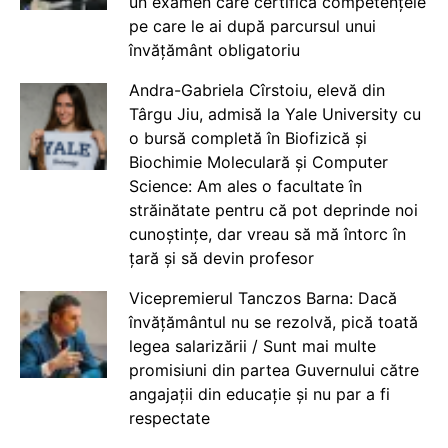
un examen care certifică competențele
pe care le ai după parcursul unui
învățământ obligatoriu
Andra-Gabriela Cîrstoiu, elevă din
Târgu Jiu, admisă la Yale University cu
o bursă completă în Biofizică și
Biochimie Moleculară și Computer
Science: Am ales o facultate în
străinătate pentru că pot deprinde noi
cunoștințe, dar vreau să mă întorc în
țară și să devin profesor
Vicepremierul Tanczos Barna: Dacă
învățământul nu se rezolvă, pică toată
legea salarizării / Sunt mai multe
promisiuni din partea Guvernului către
angajații din educație și nu par a fi
respectate