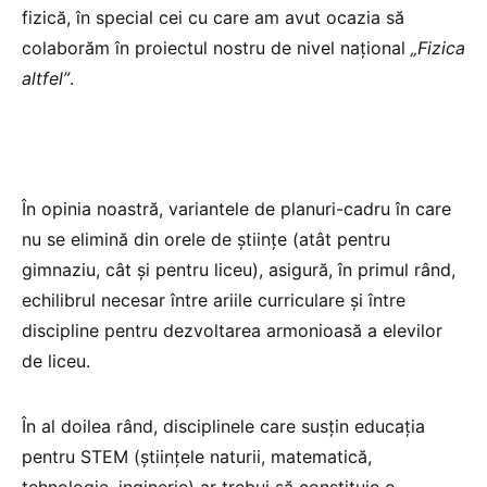
fizică, în special cei cu care am avut ocazia să
colaborăm în proiectul nostru de nivel național
„Fizica
altfel”
.
În opinia noastră, variantele de planuri-cadru în care
nu se elimină din orele de științe (atât pentru
gimnaziu, cât şi pentru liceu), asigură, în primul rând,
echilibrul necesar între ariile curriculare și între
discipline pentru dezvoltarea armonioasă a elevilor
de liceu.
În al doilea rând, disciplinele care susțin educația
pentru STEM (științele naturii, matematică,
tehnologie, inginerie) ar trebui să constituie o