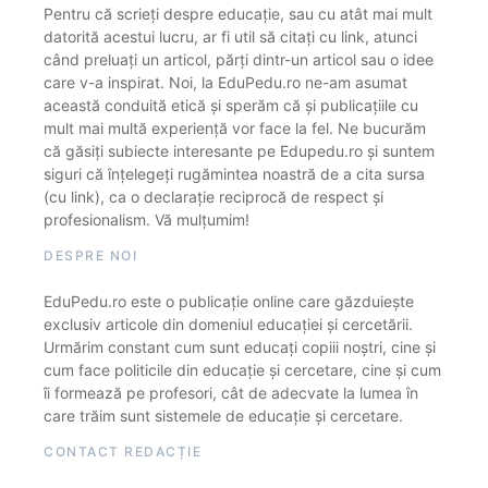
Pentru că scrieți despre educație, sau cu atât mai mult
datorită acestui lucru, ar fi util să citați cu link, atunci
când preluați un articol, părți dintr-un articol sau o idee
care v-a inspirat. Noi, la EduPedu.ro ne-am asumat
această conduită etică și sperăm că și publicațiile cu
mult mai multă experiență vor face la fel. Ne bucurăm
că găsiți subiecte interesante pe Edupedu.ro și suntem
siguri că înțelegeți rugămintea noastră de a cita sursa
(cu link), ca o declarație reciprocă de respect și
profesionalism. Vă mulțumim!
DESPRE NOI
EduPedu.ro este o publicație online care găzduiește
exclusiv articole din domeniul educației și cercetării.
Urmărim constant cum sunt educați copiii noștri, cine și
cum face politicile din educație și cercetare, cine și cum
îi formează pe profesori, cât de adecvate la lumea în
care trăim sunt sistemele de educație și cercetare.
CONTACT REDACȚIE