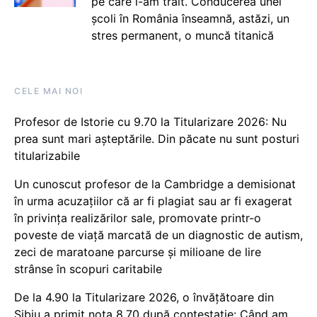
pe care i-am trăit. Conducerea unei
școli în România înseamnă, astăzi, un
stres permanent, o muncă titanică
CELE MAI NOI
Profesor de Istorie cu 9.70 la Titularizare 2026: Nu
prea sunt mari așteptările. Din păcate nu sunt posturi
titularizabile
Un cunoscut profesor de la Cambridge a demisionat
în urma acuzațiilor că ar fi plagiat sau ar fi exagerat
în privința realizărilor sale, promovate printr-o
poveste de viață marcată de un diagnostic de autism,
zeci de maratoane parcurse și milioane de lire
strânse în scopuri caritabile
De la 4.90 la Titularizare 2026, o învățătoare din
Sibiu a primit nota 8.70 după contestație: Când am