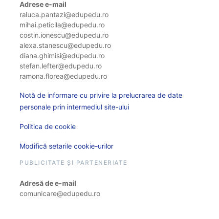
Adrese e-mail
raluca.pantazi@edupedu.ro
mihai.peticila@edupedu.ro
costin.ionescu@edupedu.ro
alexa.stanescu@edupedu.ro
diana.ghimisi@edupedu.ro
stefan.lefter@edupedu.ro
ramona.florea@edupedu.ro
Notă de informare cu privire la prelucrarea de date
personale prin intermediul site-ului
Politica de cookie
Modifică setarile cookie-urilor
PUBLICITATE ȘI PARTENERIATE
Adresă de e-mail
comunicare@edupedu.ro