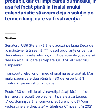
probabil, dar cu implicarea dumnealui, în
așa fel încât până la finalul anului
calendaristic să avem deja o soluție pe
termen lung, care va fi subvenția
Similare
Senatorul USR Ștefan Pălărie o acuză pe Ligia Deca de
„o mârșăvie fără seamăn” în cazul ordonanțelor pentru
decontarea navetei elevilor, după ce aceasta „decide să
dea un alt OUG care să ‘repare’ OUG 50 al celebrului
Cîmpeanu”
Transportul elevilor din mediul rural nu este gratuit. Mai
mulți liceeni care dau până la 480 de lei pe lună îl
contrazic pe ministrul Educației
Peste 130 de mii de elevi navetiști lăsați fără bani de
transport la școală pe o schemă paralelă cu Legea:
„Aloo, domnișoară, ai cumva pregătire juridică? Vom
vedea cine are dreptate” – răbufnea Cîmpeanu în 2021