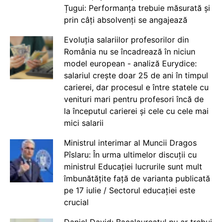
Țugui: Performanța trebuie măsurată și
prin câți absolvenți se angajează
Evoluția salariilor profesorilor din
România nu se încadrează în niciun
model european - analiză Eurydice:
salariul crește doar 25 de ani în timpul
carierei, dar procesul e între statele cu
venituri mari pentru profesori încă de
la începutul carierei și cele cu cele mai
mici salarii
Ministrul interimar al Muncii Dragos
Pîslaru: În urma ultimelor discuții cu
ministrul Educației lucrurile sunt mult
îmbunătățite față de varianta publicată
pe 17 iulie / Sectorul educației este
crucial