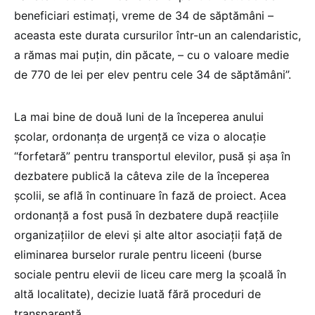
beneficiari estimați, vreme de 34 de săptămâni –
aceasta este durata cursurilor într-un an calendaristic,
a rămas mai puțin, din păcate, – cu o valoare medie
de 770 de lei per elev pentru cele 34 de săptămâni”.
La mai bine de două luni de la începerea anului
școlar, ordonanța de urgență ce viza o alocație
“forfetară” pentru transportul elevilor, pusă și așa în
dezbatere publică la câteva zile de la începerea
școlii, se află în continuare în fază de proiect. Acea
ordonanță a fost pusă în dezbatere după reacțiile
organizațiilor de elevi și alte altor asociații față de
eliminarea burselor rurale pentru liceeni (burse
sociale pentru elevii de liceu care merg la școală în
altă localitate), decizie luată fără proceduri de
transparență.