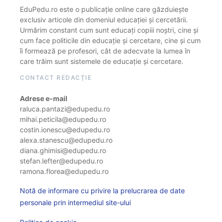
EduPedu.ro este o publicație online care găzduiește
exclusiv articole din domeniul educației și cercetării.
Urmărim constant cum sunt educați copiii noștri, cine și
cum face politicile din educație și cercetare, cine și cum
îi formează pe profesori, cât de adecvate la lumea în
care trăim sunt sistemele de educație și cercetare.
CONTACT REDACȚIE
Adrese e-mail
raluca.pantazi@edupedu.ro
mihai.peticila@edupedu.ro
costin.ionescu@edupedu.ro
alexa.stanescu@edupedu.ro
diana.ghimisi@edupedu.ro
stefan.lefter@edupedu.ro
ramona.florea@edupedu.ro
Notă de informare cu privire la prelucrarea de date
personale prin intermediul site-ului