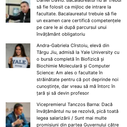
Daniel David: Bacalaureatul nu ar trebui
să fie folosit ca mijloc de intrare la
facultate. Bacalaureatul trebuie să fie
un examen care certifică competențele
pe care le ai după parcursul unui
învățământ obligatoriu
Andra-Gabriela Cîrstoiu, elevă din
Târgu Jiu, admisă la Yale University cu
o bursă completă în Biofizică și
Biochimie Moleculară și Computer
Science: Am ales o facultate în
străinătate pentru că pot deprinde noi
cunoștințe, dar vreau să mă întorc în
țară și să devin profesor
Vicepremierul Tanczos Barna: Dacă
învățământul nu se rezolvă, pică toată
legea salarizării / Sunt mai multe
promisiuni din partea Guvernului către