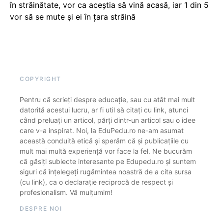
în străinătate, vor ca aceștia să vină acasă, iar 1 din 5
vor să se mute și ei în țara străină
COPYRIGHT
Pentru că scrieți despre educație, sau cu atât mai mult
datorită acestui lucru, ar fi util să citați cu link, atunci
când preluați un articol, părți dintr-un articol sau o idee
care v-a inspirat. Noi, la EduPedu.ro ne-am asumat
această conduită etică și sperăm că și publicațiile cu
mult mai multă experiență vor face la fel. Ne bucurăm
că găsiți subiecte interesante pe Edupedu.ro și suntem
siguri că înțelegeți rugămintea noastră de a cita sursa
(cu link), ca o declarație reciprocă de respect și
profesionalism. Vă mulțumim!
DESPRE NOI