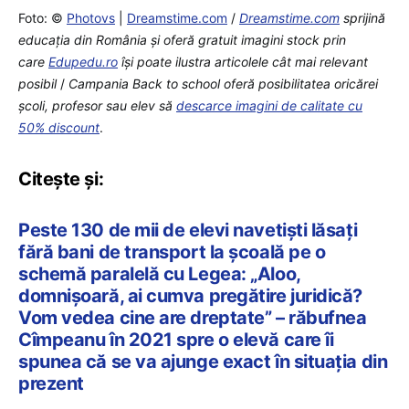
Foto: ©
Photovs
|
Dreamstime.com
/
Dreamstime.com
sprijină
educaţia din România şi oferă gratuit imagini stock prin
care
Edupedu.ro
îşi poate ilustra articolele cât mai relevant
posibil
/
Campania Back to school oferă posibilitatea oricărei
școli, profesor sau elev să
descarce imagini de calitate cu
50% discount
.
Citește și:
Peste 130 de mii de elevi navetiști lăsați
fără bani de transport la școală pe o
schemă paralelă cu Legea: „Aloo,
domnișoară, ai cumva pregătire juridică?
Vom vedea cine are dreptate” – răbufnea
Cîmpeanu în 2021 spre o elevă care îi
spunea că se va ajunge exact în situația din
prezent