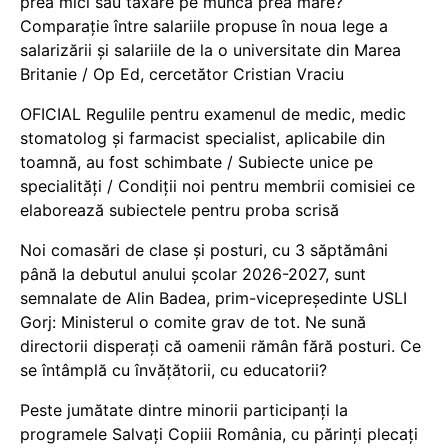
prea mici sau taxare pe muncă prea mare?
Comparație între salariile propuse în noua lege a
salarizării și salariile de la o universitate din Marea
Britanie / Op Ed, cercetător Cristian Vraciu
OFICIAL Regulile pentru examenul de medic, medic
stomatolog și farmacist specialist, aplicabile din
toamnă, au fost schimbate / Subiecte unice pe
specialități / Condiții noi pentru membrii comisiei ce
elaborează subiectele pentru proba scrisă
Noi comasări de clase și posturi, cu 3 săptămâni
până la debutul anului școlar 2026-2027, sunt
semnalate de Alin Badea, prim-vicepreședinte USLI
Gorj: Ministerul o comite grav de tot. Ne sună
directorii disperați că oamenii rămân fără posturi. Ce
se întâmplă cu învățătorii, cu educatorii?
Peste jumătate dintre minorii participanți la
programele Salvați Copiii România, cu părinți plecați