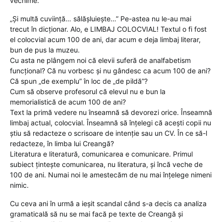
vechime.
„Și multă cuviință… sălășluiește…” Pe-astea nu le-au mai
trecut în dicționar. Alo, e LIMBAJ COLOCVIAL! Textul o fi fost
el colocvial acum 100 de ani, dar acum e deja limbaj literar,
bun de pus la muzeu.
Cu asta ne plângem noi că elevii suferă de analfabetism
funcțional? Că nu vorbesc și nu gândesc ca acum 100 de ani?
Că spun „de exemplu” în loc de „de pildă”?
Cum să observe profesorul că elevul nu e bun la
memorialistică de acum 100 de ani?
Text la primă vedere nu înseamnă să devorezi orice. Înseamnă
limbaj actual, colocvial. Înseamnă să înțelegi că acești copii nu
știu să redacteze o scrisoare de intenție sau un CV. În ce să-l
redacteze, în limba lui Creangă?
Literatura e literatură, comunicarea e comunicare. Primul
subiect țintește comunicarea, nu literatura, și încă veche de
100 de ani. Numai noi le amestecăm de nu mai înțelege nimeni
nimic.
Cu ceva ani în urmă a ieșit scandal când s-a decis ca analiza
gramaticală să nu se mai facă pe texte de Creangă și