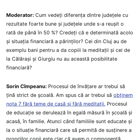
Moderator:
Cum vedeți diferența dintre județele cu
rezultate foarte bune și județele unde s-a reușit o
rată de până în 50 %? Credeți că e determinată acolo
și situația financiară a părinților? Cei din Cluj au de
exemplu bani pentru a da copiii la meditații și cei de
la Călărași și Giurgiu nu au această posibilitate
financiară?
Sorin Cîmpeanu:
Procesul de învățare ar trebui să
țină strict de școală. Am spus că ar trebui să
obținem
nota 7 fără teme de casă și fără meditații.
Procesul
de educație se derulează în egală măsură în școală și
acasă, în familie. Atunci când familiile sunt educate și
la o situație financiară care să permită de susținere a
propriilor copii este clar că avem o componentă