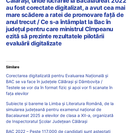
Călărași, unde lucrările la Bacalaureat 2022
au fost corectate digitalizat, a avut cea mai
mare scădere a ratei de promovare față de
anul trecut / Ce s-a întâmplat la Bac în
județul pentru care ministrul Cîmpeanu
ezită să prezinte rezultatele pilotării
evaluării digitalizate
Similare
Corectarea digitalizată pentru Evaluarea Națională și
BAC se va face în județele Călărași și Dâmbovița /
Testele se vor da în format fizic și apoi vor fi scanate în
fața elevilor
Subiecte și bareme la Limba și Literatura Română, de la
simularea județeană pentru examenul național de
Bacalaureat 2025 a elevilor de clasa a XII-a, organizată
de Inspectoratul Școlar Județean Călărași
BAC 2022 – Peste 117.000 de candidați sunt așteptați