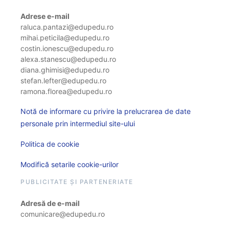
Adrese e-mail
raluca.pantazi@edupedu.ro
mihai.peticila@edupedu.ro
costin.ionescu@edupedu.ro
alexa.stanescu@edupedu.ro
diana.ghimisi@edupedu.ro
stefan.lefter@edupedu.ro
ramona.florea@edupedu.ro
Notă de informare cu privire la prelucrarea de date
personale prin intermediul site-ului
Politica de cookie
Modifică setarile cookie-urilor
PUBLICITATE ȘI PARTENERIATE
Adresă de e-mail
comunicare@edupedu.ro