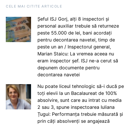
CELE MAI CITITE ARTICOLE
Șeful ISJ Gorj, alți 8 inspectori și
personal auxiliar trebuie să returneze
peste 55.000 de lei, bani acordați
pentru decontarea navetei, timp de
peste un an / Inspectorul general,
Marian Staicu: La vremea aceea nu
eram inspector șef. ISJ ne-a cerut să
depunem documente pentru
decontarea navetei
Nu poate liceul tehnologic să-i ducă pe
toți elevii la un Bacalaureat de 100%
absolvire, sunt care au intrat cu media
2 sau 3, spune inspectoarea Iuliana
Țugui: Performanța trebuie măsurată și
prin câți absolvenți se angajează