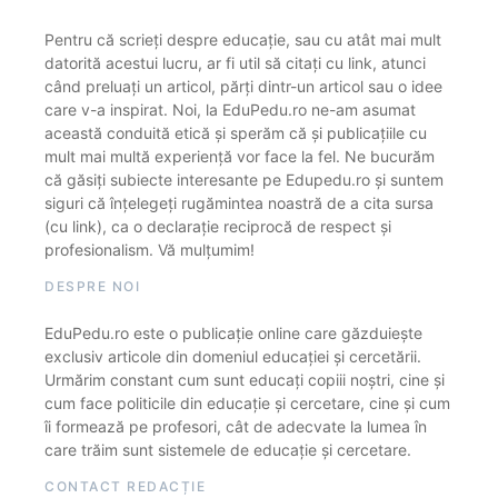
Pentru că scrieți despre educație, sau cu atât mai mult
datorită acestui lucru, ar fi util să citați cu link, atunci
când preluați un articol, părți dintr-un articol sau o idee
care v-a inspirat. Noi, la EduPedu.ro ne-am asumat
această conduită etică și sperăm că și publicațiile cu
mult mai multă experiență vor face la fel. Ne bucurăm
că găsiți subiecte interesante pe Edupedu.ro și suntem
siguri că înțelegeți rugămintea noastră de a cita sursa
(cu link), ca o declarație reciprocă de respect și
profesionalism. Vă mulțumim!
DESPRE NOI
EduPedu.ro este o publicație online care găzduiește
exclusiv articole din domeniul educației și cercetării.
Urmărim constant cum sunt educați copiii noștri, cine și
cum face politicile din educație și cercetare, cine și cum
îi formează pe profesori, cât de adecvate la lumea în
care trăim sunt sistemele de educație și cercetare.
CONTACT REDACȚIE