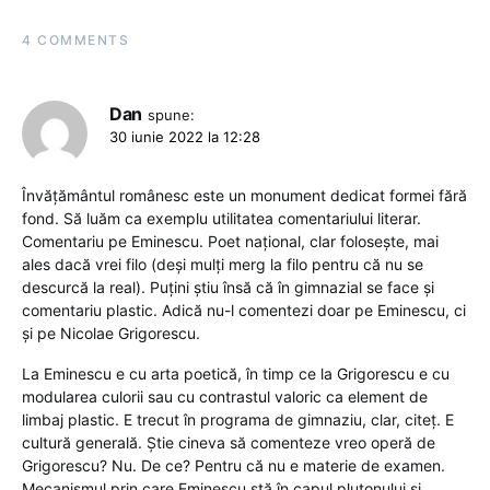
4 COMMENTS
Dan
spune:
30 iunie 2022 la 12:28
Învățământul românesc este un monument dedicat formei fără
fond. Să luăm ca exemplu utilitatea comentariului literar.
Comentariu pe Eminescu. Poet național, clar folosește, mai
ales dacă vrei filo (deși mulți merg la filo pentru că nu se
descurcă la real). Puțini știu însă că în gimnazial se face și
comentariu plastic. Adică nu-l comentezi doar pe Eminescu, ci
și pe Nicolae Grigorescu.
La Eminescu e cu arta poetică, în timp ce la Grigorescu e cu
modularea culorii sau cu contrastul valoric ca element de
limbaj plastic. E trecut în programa de gimnaziu, clar, citeț. E
cultură generală. Știe cineva să comenteze vreo operă de
Grigorescu? Nu. De ce? Pentru că nu e materie de examen.
Mecanismul prin care Eminescu stă în capul plutonului și