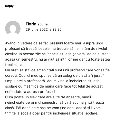
Reply
Florin
spune:
29 iunie 2022 la 23:25
Având în vedere că se fac presiuni foarte mari asupra unor
profesori să treacă loazele, nu trebuie să ne mirăm de nivelul
elevilor. În aceste zile se încheie situația școlară- adică ai stat
acasă un semestru, nu ai vrut să intrii online dar cu toate astea
treci clasa.
Nu vreți să știți ce amenințati sunt unii profesori care vor să fie
corecți. Copilul meu spunea că un coleg de clasă a înjurat în
timpul orei o profesoară. Acum vine la încheierea situației
școlare cu maămica de mână care face tot felul de acuzații
nefondate la adresa profesorilor.
Cum poate un elev care are sute de absențe, medii
neîncheiate pe primul semestru, să vină acuma și să treacă
clasă. Păi dacă este așa ne vom ține copii acasă și ii vom
trimite la școală doar pentru încheierea situației școlare.