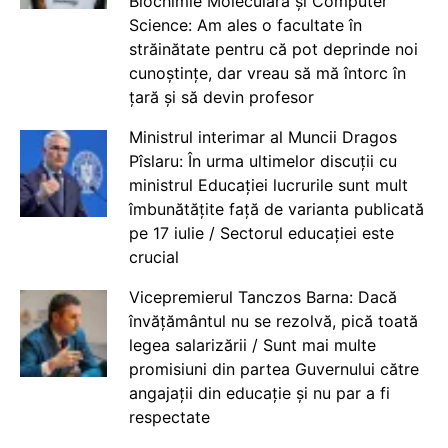
Biochimie Moleculară și Computer
Science: Am ales o facultate în
străinătate pentru că pot deprinde noi
cunoștințe, dar vreau să mă întorc în
țară și să devin profesor
Ministrul interimar al Muncii Dragos
Pîslaru: În urma ultimelor discuții cu
ministrul Educației lucrurile sunt mult
îmbunătățite față de varianta publicată
pe 17 iulie / Sectorul educației este
crucial
Vicepremierul Tanczos Barna: Dacă
învățământul nu se rezolvă, pică toată
legea salarizării / Sunt mai multe
promisiuni din partea Guvernului către
angajații din educație și nu par a fi
respectate