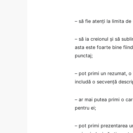
– să fie atenți la limita de
– să ia creionul și să subl
asta este foarte bine fiin
punctaj;
– pot primi un rezumat, o 
includă o secvență descrip
– ar mai putea primi o ca
pentru ei;
– pot primi prezentarea un