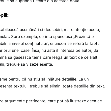
trebuie să cuprindă fiecare din acestea două.
iii:
tabilească asemănări și deosebiri, mare atenție acolo,
rmulat. Spre exemplu, cerința spune așa „Prezintă o
li la nivelul conținutului”, ei uneori se referă la faptul
riorul unei case. Însă, nu asta îl interesa pe autor, „la
eamnă să găsească tema care leagă un text de celălalt
lii, trebuie să vizeze esența.
me pentru că nu știu să înlăture detaliile. La un
sența textului, trebuie să elimini toate detaliile din text.
uce argumente pertinente, care pot să ilustreze ceea ce