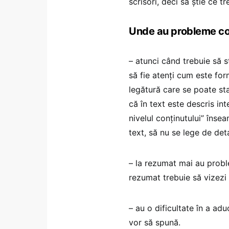
scrisori, deci să știe ce 
Unde au probleme cop
– atunci când trebuie să s
să fie atenți cum este fo
legătură care se poate stabi
că în text este descris inte
nivelul conținutului” îns
text, să nu se lege de deta
– la rezumat mai au proble
rezumat trebuie să vizezi e
– au o dificultate în a ad
vor să spună.