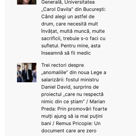
Generală, Universitatea
„Carol Davila” din București:
Când alegi un astfel de
drum, care necesită mult
învățat, multă muncă, multe
sacrificii, trebuie s-o faci cu
sufletul. Pentru mine, asta
înseamnă să fii medic
Trei rectori despre
„anomaliile” din noua Lege a
salarizării: fostul ministru
Daniel David, surprins de
proiectul „care nu respectă
nimic din ce știam” / Marian
Preda: Prin promovări foarte
mulți ajung să ia mai puțini
bani / Remus Pricopie: Un
document care are zero