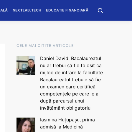
OALĂ
NEXTLAB.TECH
EDUCAȚIE FINANCIARĂ
CELE MAI CITITE ARTICOLE
Daniel David: Bacalaureatul
nu ar trebui să fie folosit ca
mijloc de intrare la facultate.
Bacalaureatul trebuie să fie
un examen care certifică
competențele pe care le ai
după parcursul unui
învățământ obligatoriu
Iasmina Huțupașu, prima
admisă la Medicină