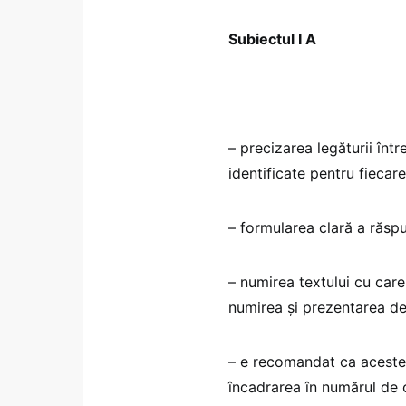
Subiectul I A
– precizarea legăturii înt
identificate pentru fiecar
– formularea clară a răspun
– numirea textului cu care
numirea și prezentarea det
– e recomandat ca aceste e
încadrarea în numărul de 