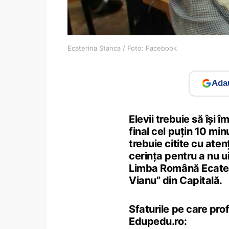
Ecaterina Stanca / Foto: Facebook
Adau
Elevii trebuie să își 
final cel puțin 10 min
trebuie citite cu aten
cerința pentru a nu ui
Limba Română Ecateri
Vianu” din Capitală.
Sfaturile pe care pro
Edupedu.ro: