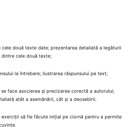
re cele două texte date; prezentarea detaliată a legăturii
e dintre cele două texte;
sului la întrebare; ilustrarea răspunsului pe text;
 se face asocierea și precizarea corectă a autorului;
aliată atât a asemănării, cât și a deosebirii.
xerciții să fie făcute inițial pe ciornă pentru a permite
cuvinte.