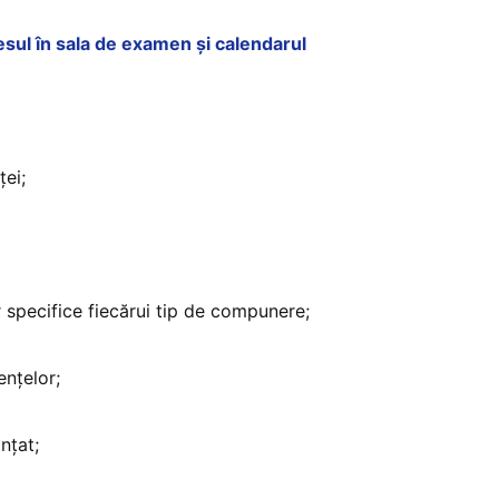
esul în sala de examen și calendarul
ței;
 specifice fiecărui tip de compunere;
ențelor;
nțat;