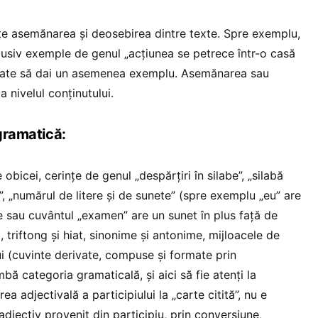
te asemănarea și deosebirea dintre texte. Spre exemplu,
usiv exemple de genul „acțiunea se petrece într-o casă
poate să dai un asemenea exemplu. Asemănarea sau
a nivelul conținutului.
 gramatică:
e obicei, cerințe de genul „despărțiri în silabe”, „silabă
, „numărul de litere și de sunete” (spre exemplu „eu” are
te sau cuvântul „examen” are un sunet în plus față de
, triftong și hiat, sinonime și antonime, mijloacele de
i (cuvinte derivate, compuse și formate prin
bă categoria gramaticală, și aici să fie atenți la
ea adjectivală a participiului la „carte citită”, nu e
adjectiv provenit din participiu, prin conversiune,