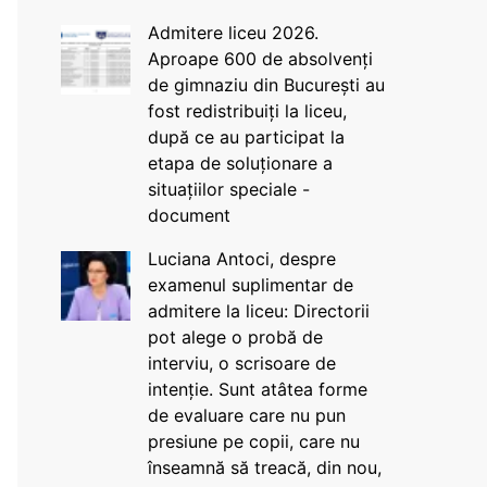
Admitere liceu 2026.
Aproape 600 de absolvenți
de gimnaziu din București au
fost redistribuiți la liceu,
după ce au participat la
etapa de soluționare a
situațiilor speciale -
document
Luciana Antoci, despre
examenul suplimentar de
admitere la liceu: Directorii
pot alege o probă de
interviu, o scrisoare de
intenție. Sunt atâtea forme
de evaluare care nu pun
presiune pe copii, care nu
înseamnă să treacă, din nou,