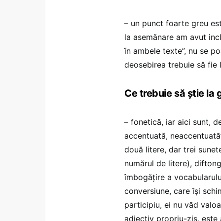
– un punct foarte greu es
la asemănare am avut incl
în ambele texte”, nu se 
deosebirea trebuie să fie l
Ce trebuie să știe la
– fonetică, iar aici sunt, d
accentuată, neaccentuată”
două litere, dar trei sune
numărul de litere), diftong
îmbogățire a vocabularulu
conversiune, care își schim
participiu, ei nu văd valoar
adjectiv propriu-zis, este 