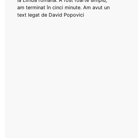
la Limba română: A fost foarte simplu,
am terminat în cinci minute. Am avut un
text legat de David Popovici