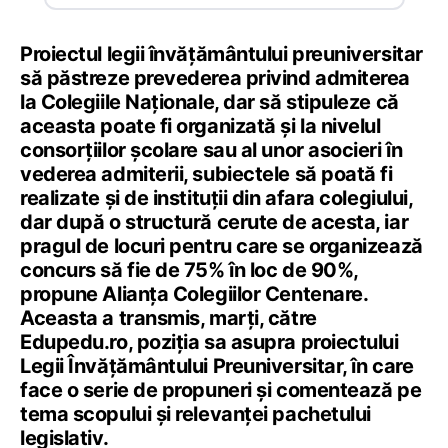
Proiectul legii învățământului preuniversitar
să păstreze prevederea privind admiterea
la Colegiile Naționale, dar să stipuleze că
aceasta poate fi organizată și la nivelul
consorțiilor școlare sau al unor asocieri în
vederea admiterii, subiectele să poată fi
realizate și de instituții din afara colegiului,
dar după o structură cerute de acesta, iar
pragul de locuri pentru care se organizează
concurs să fie de 75% în loc de 90%,
propune Alianța Colegiilor Centenare.
Aceasta a transmis, marți, către
Edupedu.ro, poziția sa asupra proiectului
Legii Învățământului Preuniversitar, în care
face o serie de propuneri și comentează pe
tema scopului și relevanței pachetului
legislativ.