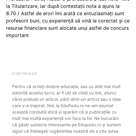
la Titularizare, iar după contestații nota a ajuns la
8.70 / Astfel de erori îmi arată ce entuziasmați sunt
profesorii buni, cu experiență să vină la corectat și ce
resurse financiare sunt alocate unui astfel de concurs
important
COPYRIGHT
Pentru că scrieți despre educație, sau cu atât mai mult
datorită acestui lucru, ar fi util să citați cu link, atunci
când preluați un articol, părți dintr-un articol sau o idee
care v-a inspirat. Noi, la EduPedu.ro ne-am asumat
această conduită etică și sperăm că și publicațiile cu
mult mai multă experiență vor face la fel. Ne bucurăm
că găsiți subiecte interesante pe Edupedu.ro și suntem
siguri că înțelegeți rugămintea noastră de a cita sursa