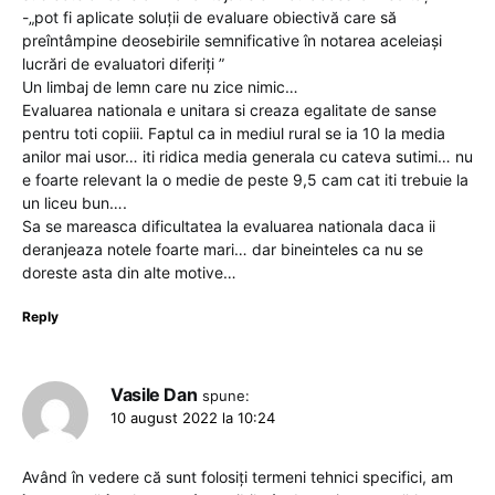
-„pot fi aplicate soluții de evaluare obiectivă care să
preîntâmpine deosebirile semnificative în notarea aceleiași
lucrări de evaluatori diferiți ”
Un limbaj de lemn care nu zice nimic…
Evaluarea nationala e unitara si creaza egalitate de sanse
pentru toti copiii. Faptul ca in mediul rural se ia 10 la media
anilor mai usor… iti ridica media generala cu cateva sutimi… nu
e foarte relevant la o medie de peste 9,5 cam cat iti trebuie la
un liceu bun….
Sa se mareasca dificultatea la evaluarea nationala daca ii
deranjeaza notele foarte mari… dar bineinteles ca nu se
doreste asta din alte motive…
Reply
Vasile Dan
spune:
10 august 2022 la 10:24
Având în vedere că sunt folosiți termeni tehnici specifici, am