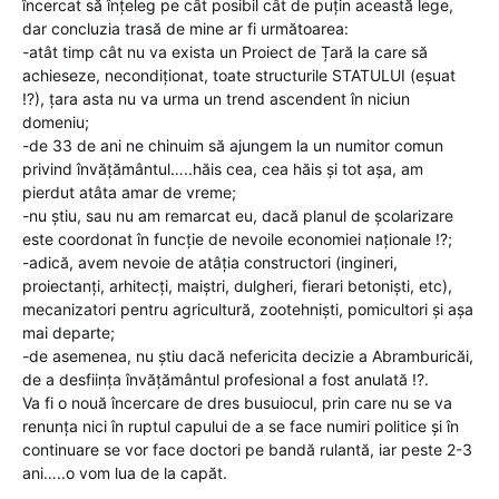
încercat să înțeleg pe cât posibil cât de puțin această lege,
dar concluzia trasă de mine ar fi următoarea:
-atât timp cât nu va exista un Proiect de Țară la care să
achieseze, necondiționat, toate structurile STATULUI (eșuat
!?), țara asta nu va urma un trend ascendent în niciun
domeniu;
-de 33 de ani ne chinuim să ajungem la un numitor comun
privind învățământul…..hăis cea, cea hăis și tot așa, am
pierdut atâta amar de vreme;
-nu știu, sau nu am remarcat eu, dacă planul de școlarizare
este coordonat în funcție de nevoile economiei naționale !?;
-adică, avem nevoie de atâția constructori (ingineri,
proiectanți, arhitecți, maiștri, dulgheri, fierari betoniști, etc),
mecanizatori pentru agricultură, zootehniști, pomicultori și așa
mai departe;
-de asemenea, nu știu dacă nefericita decizie a Abramburicăi,
de a desființa învățământul profesional a fost anulată !?.
Va fi o nouă încercare de dres busuiocul, prin care nu se va
renunța nici în ruptul capului de a se face numiri politice și în
continuare se vor face doctori pe bandă rulantă, iar peste 2-3
ani…..o vom lua de la capăt.