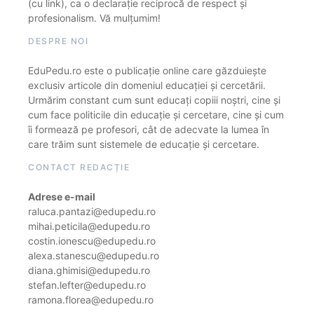
(cu link), ca o declarație reciprocă de respect și
profesionalism. Vă mulțumim!
DESPRE NOI
EduPedu.ro este o publicație online care găzduiește
exclusiv articole din domeniul educației și cercetării.
Urmărim constant cum sunt educați copiii noștri, cine și
cum face politicile din educație și cercetare, cine și cum
îi formează pe profesori, cât de adecvate la lumea în
care trăim sunt sistemele de educație și cercetare.
CONTACT REDACȚIE
Adrese e-mail
raluca.pantazi@edupedu.ro
mihai.peticila@edupedu.ro
costin.ionescu@edupedu.ro
alexa.stanescu@edupedu.ro
diana.ghimisi@edupedu.ro
stefan.lefter@edupedu.ro
ramona.florea@edupedu.ro