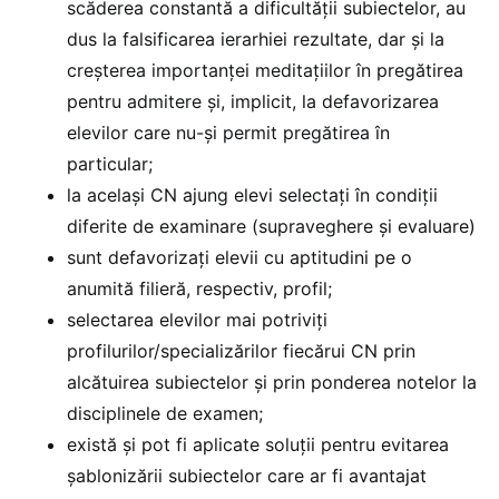
scăderea constantă a dificultății subiectelor, au
dus la falsificarea ierarhiei rezultate, dar și la
creșterea importanței meditațiilor în pregătirea
pentru admitere și, implicit, la defavorizarea
elevilor care nu-și permit pregătirea în
particular;
la același CN ajung elevi selectați în condiții
diferite de examinare (supraveghere și evaluare)
sunt defavorizați elevii cu aptitudini pe o
anumită filieră, respectiv, profil;
selectarea elevilor mai potriviți
profilurilor/specializărilor fiecărui CN prin
alcătuirea subiectelor și prin ponderea notelor la
disciplinele de examen;
există și pot fi aplicate soluții pentru evitarea
șablonizării subiectelor care ar fi avantajat