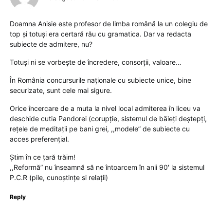
Doamna Anisie este profesor de limba română la un colegiu de
top și totuși era certară rău cu gramatica. Dar va redacta
subiecte de admitere, nu?
Totuși ni se vorbește de încredere, consorții, valoare…
În România concursurile naționale cu subiecte unice, bine
securizate, sunt cele mai sigure.
Orice încercare de a muta la nivel local admiterea în liceu va
deschide cutia Pandorei (corupție, sistemul de băieți deștepți,
rețele de meditații pe bani grei, ,,modele” de subiecte cu
acces preferențial.
Știm în ce țară trăim!
,,Reformă” nu înseamnă să ne întoarcem în anii 90′ la sistemul
P.C.R (pile, cunoștințe si relații)
Reply