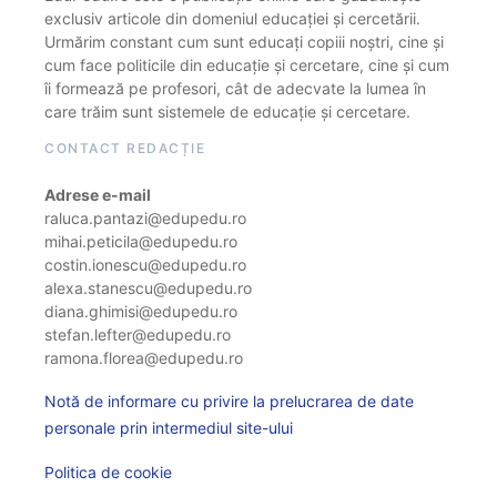
exclusiv articole din domeniul educației și cercetării.
Urmărim constant cum sunt educați copiii noștri, cine și
cum face politicile din educație și cercetare, cine și cum
îi formează pe profesori, cât de adecvate la lumea în
care trăim sunt sistemele de educație și cercetare.
CONTACT REDACȚIE
Adrese e-mail
raluca.pantazi@edupedu.ro
mihai.peticila@edupedu.ro
costin.ionescu@edupedu.ro
alexa.stanescu@edupedu.ro
diana.ghimisi@edupedu.ro
stefan.lefter@edupedu.ro
ramona.florea@edupedu.ro
Notă de informare cu privire la prelucrarea de date
personale prin intermediul site-ului
Politica de cookie