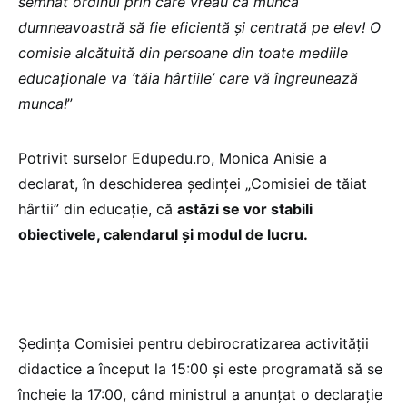
semnat ordinul prin care vreau ca munca
dumneavoastră să fie eficientă și centrată pe elev! O
comisie alcătuită din persoane din toate mediile
educaționale va ‘tăia hârtiile’ care vă îngreunează
munca!
”
Potrivit surselor Edupedu.ro, Monica Anisie a
declarat, în deschiderea ședinței „Comisiei de tăiat
hârtii” din educație, că
astăzi se vor stabili
obiectivele, calendarul și modul de lucru.
Ședința Comisiei pentru debirocratizarea activității
didactice a început la 15:00 și este programată să se
încheie la 17:00, când ministrul a anunțat o declarație