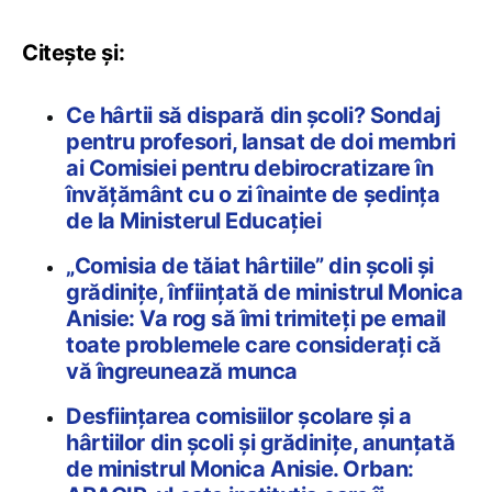
Citește și:
Ce hârtii să dispară din școli? Sondaj
pentru profesori, lansat de doi membri
ai Comisiei pentru debirocratizare în
învățământ cu o zi înainte de ședința
de la Ministerul Educației
„Comisia de tăiat hârtiile” din școli și
grădinițe, înființată de ministrul Monica
Anisie: Va rog să îmi trimiteți pe email
toate problemele care considerați că
vă îngreunează munca
Desființarea comisiilor școlare și a
hârtiilor din școli și grădinițe, anunțată
de ministrul Monica Anisie. Orban: