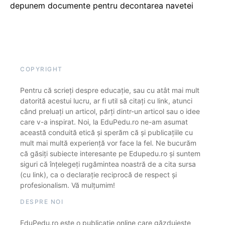
depunem documente pentru decontarea navetei
COPYRIGHT
Pentru că scrieți despre educație, sau cu atât mai mult
datorită acestui lucru, ar fi util să citați cu link, atunci
când preluați un articol, părți dintr-un articol sau o idee
care v-a inspirat. Noi, la EduPedu.ro ne-am asumat
această conduită etică și sperăm că și publicațiile cu
mult mai multă experiență vor face la fel. Ne bucurăm
că găsiți subiecte interesante pe Edupedu.ro și suntem
siguri că înțelegeți rugămintea noastră de a cita sursa
(cu link), ca o declarație reciprocă de respect și
profesionalism. Vă mulțumim!
DESPRE NOI
EduPedu.ro este o publicație online care găzduiește