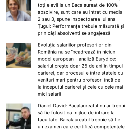
toți elevii la un Bacalaureat de 100%
absolvire, sunt care au intrat cu media
2 sau 3, spune inspectoarea Iuliana
Țugui: Performanța trebuie măsurată și
prin câți absolvenți se angajează
Evoluția salariilor profesorilor din
România nu se încadrează în niciun
model european - analiză Eurydice:
salariul crește doar 25 de ani în timpul
carierei, dar procesul e între statele cu
venituri mari pentru profesori încă de
la începutul carierei și cele cu cele mai
mici salarii
Daniel David: Bacalaureatul nu ar trebui
să fie folosit ca mijloc de intrare la
facultate. Bacalaureatul trebuie să fie
un examen care certifică competențele