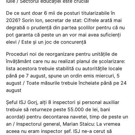
iulie / Sectorul educației este crucial
De ce sunt doar 6 mii de posturi titularizabile în
2026? Sorin Ion, secretar de stat: Cifrele arată mai
degrabă o prudență din partea școlilor pentru că nu
pot garanta că peste un an vor mai avea suficienți
elevi / Este și un joc de concurență
Proceduri noi de reorganizare pentru unitățile de
învățământ care nu au realizat planul de școlarizare:
lista acestora trebuie stabilită cu autoritățile locale
până pe 7 august, spune un ordin emis miercuri, 5
august / Toate măsurile trebuie încheiate până pe 24
august
Șeful ISJ Gorj, alți 8 inspectori și personal auxiliar
trebuie să returneze peste 55.000 de lei, bani
acordați pentru decontarea navetei, timp de peste un
an / Inspectorul general, Marian Staicu: La vremea
aceea nu eram inspector șef. ISJ ne-a cerut să