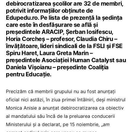
debirocratizarea școlilor are 32 de membri,
potrivit informațiilor obținute de
Edupedu.ro. Pe lista de prezență la ședința
care este în desfășurare se află și
președintele ARACIP, Șerban Iosifescu,
Horia Corcheș – profesor, Claudia Chiru –
învățătoare, lideri sindicali de la FSLI și FSE
Spiru Haret, Laura Greta Marin –
președintele Asociației Human Catalyst sau
Daniela Vișoianu – președinte Coaliția
pentru Educație.
Precizăm că membrii grupului nu au fost anunțați
oficial nici astăzi, în ziua primei întâlniri, deși ministrul
Monica Anisie a anunțat debirocratizarea ca obiectiv
al mandatului său încă de la preluarea conducerii
Ministerului și a declarat, pe 15 noiembrie, „
am