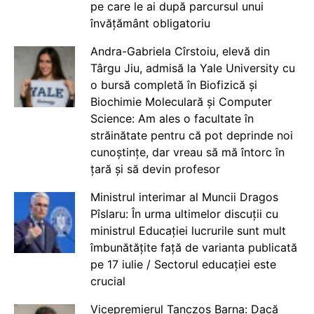
pe care le ai după parcursul unui
învățământ obligatoriu
Andra-Gabriela Cîrstoiu, elevă din
Târgu Jiu, admisă la Yale University cu
o bursă completă în Biofizică și
Biochimie Moleculară și Computer
Science: Am ales o facultate în
străinătate pentru că pot deprinde noi
cunoștințe, dar vreau să mă întorc în
țară și să devin profesor
Ministrul interimar al Muncii Dragos
Pîslaru: În urma ultimelor discuții cu
ministrul Educației lucrurile sunt mult
îmbunătățite față de varianta publicată
pe 17 iulie / Sectorul educației este
crucial
Vicepremierul Tanczos Barna: Dacă