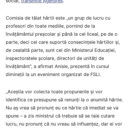
social,
transmite Agerpres
.
Comisia de tăiat hârtii este „un grup de lucru cu
profesori din toate mediile, pornind de la
învăţământul preşcolar şi până la cel liceal, pe de o
parte, deci cei care suportă consecinţele hârtiilor şi,
de cealaltă parte, sunt cei din Ministerul Educaţiei,
inspectoratele şcolare, directori de unităţi de
învăţământ”, a afirmat Anisie, prezentă în cursul
dimineții la un eveniment organizat de FSLI.
„Aceştia vor colecta toate propunerile şi vor
identifica ce presupune să renunţi la o anumită hârtie.
Nu aş vrea să pronunţ eu ce hârtie că imediat se va
spune – a zis ministrul că trebuie să se taie cutare
lucru, nu pronunţ că nu vreau să influenţez, dar ei vor