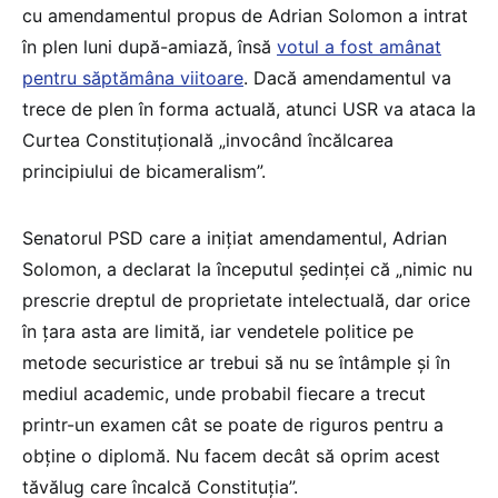
cu amendamentul propus de Adrian Solomon a intrat
în plen luni după-amiază, însă
votul a fost amânat
pentru săptămâna viitoare
. Dacă amendamentul va
trece de plen în forma actuală, atunci USR va ataca la
Curtea Constituțională „invocând încălcarea
principiului de bicameralism”.
Senatorul PSD care a inițiat amendamentul, Adrian
Solomon, a declarat la începutul ședinței că „nimic nu
prescrie dreptul de proprietate intelectuală, dar orice
în țara asta are limită, iar vendetele politice pe
metode securistice ar trebui să nu se întâmple și în
mediul academic, unde probabil fiecare a trecut
printr-un examen cât se poate de riguros pentru a
obține o diplomă. Nu facem decât să oprim acest
tăvălug care încalcă Constituția”.