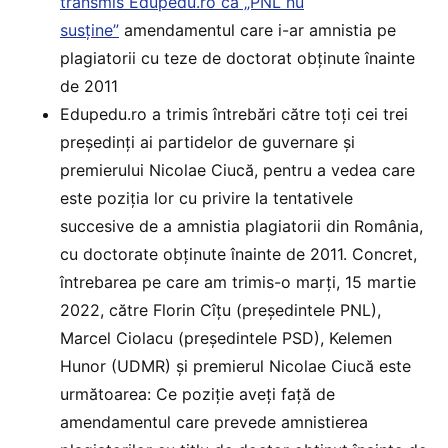
transmis Edupedu.ro că „PNL nu
susține”
amendamentul care i-ar amnistia pe
plagiatorii cu teze de doctorat obținute înainte
de 2011
Edupedu.ro a trimis întrebări către toți cei trei
președinți ai partidelor de guvernare și
premierului Nicolae Ciucă, pentru a vedea care
este poziția lor cu privire la tentativele
succesive de a amnistia plagiatorii din România,
cu doctorate obținute înainte de 2011. Concret,
întrebarea pe care am trimis-o marți, 15 martie
2022, către Florin Cîțu (președintele PNL),
Marcel Ciolacu (președintele PSD), Kelemen
Hunor (UDMR) și premierul Nicolae Ciucă este
următoarea: Ce poziție aveți față de
amendamentul care prevede amnistierea