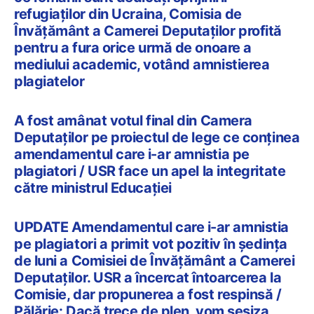
refugiaților din Ucraina, Comisia de
Învățământ a Camerei Deputaților profită
pentru a fura orice urmă de onoare a
mediului academic, votând amnistierea
plagiatelor
A fost amânat votul final din Camera
Deputaților pe proiectul de lege ce conținea
amendamentul care i-ar amnistia pe
plagiatori / USR face un apel la integritate
către ministrul Educației
UPDATE Amendamentul care i-ar amnistia
pe plagiatori a primit vot pozitiv în ședința
de luni a Comisiei de Învățământ a Camerei
Deputaților. USR a încercat întoarcerea la
Comisie, dar propunerea a fost respinsă /
Pălărie: Dacă trece de plen, vom sesiza