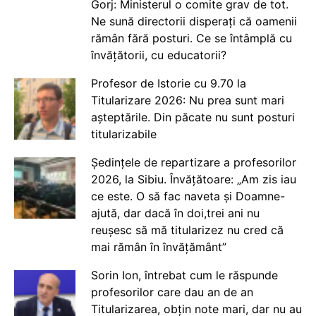
Gorj: Ministerul o comite grav de tot.
Ne sună directorii disperați că oamenii
rămân fără posturi. Ce se întâmplă cu
învățătorii, cu educatorii?
Profesor de Istorie cu 9.70 la
Titularizare 2026: Nu prea sunt mari
așteptările. Din păcate nu sunt posturi
titularizabile
Ședințele de repartizare a profesorilor
2026, la Sibiu. Învățătoare: „Am zis iau
ce este. O să fac naveta și Doamne-
ajută, dar dacă în doi,trei ani nu
reușesc să mă titularizez nu cred că
mai rămân în învățământ”
Sorin Ion, întrebat cum le răspunde
profesorilor care dau an de an
Titularizarea, obțin note mari, dar nu au