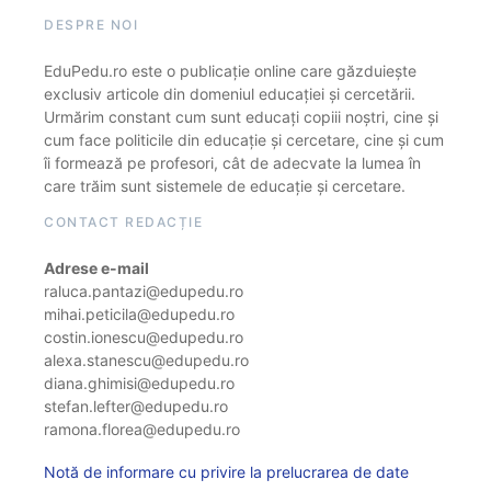
DESPRE NOI
EduPedu.ro este o publicație online care găzduiește
exclusiv articole din domeniul educației și cercetării.
Urmărim constant cum sunt educați copiii noștri, cine și
cum face politicile din educație și cercetare, cine și cum
îi formează pe profesori, cât de adecvate la lumea în
care trăim sunt sistemele de educație și cercetare.
CONTACT REDACȚIE
Adrese e-mail
raluca.pantazi@edupedu.ro
mihai.peticila@edupedu.ro
costin.ionescu@edupedu.ro
alexa.stanescu@edupedu.ro
diana.ghimisi@edupedu.ro
stefan.lefter@edupedu.ro
ramona.florea@edupedu.ro
Notă de informare cu privire la prelucrarea de date