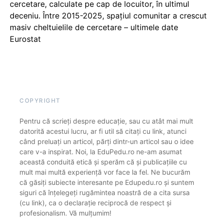
cercetare, calculate pe cap de locuitor, în ultimul
deceniu. Între 2015-2025, spațiul comunitar a crescut
masiv cheltuielile de cercetare – ultimele date
Eurostat
COPYRIGHT
Pentru că scrieți despre educație, sau cu atât mai mult
datorită acestui lucru, ar fi util să citați cu link, atunci
când preluați un articol, părți dintr-un articol sau o idee
care v-a inspirat. Noi, la EduPedu.ro ne-am asumat
această conduită etică și sperăm că și publicațiile cu
mult mai multă experiență vor face la fel. Ne bucurăm
că găsiți subiecte interesante pe Edupedu.ro și suntem
siguri că înțelegeți rugămintea noastră de a cita sursa
(cu link), ca o declarație reciprocă de respect și
profesionalism. Vă mulțumim!