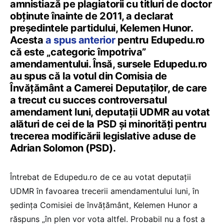
amnistiază pe plagiatorii cu titluri de doctor
obținute înainte de 2011, a declarat
președintele partidului, Kelemen Hunor.
Acesta
a spus anterior
pentru Edupedu.ro
că este „categoric împotriva”
amendamentului. Însă, sursele Edupedu.ro
au spus că la votul din Comisia de
Învățământ a Camerei Deputaților, de care
a trecut cu succes controversatul
amendament luni, deputații UDMR au votat
alături de cei de la PSD și minorități pentru
trecerea modificării legislative aduse de
Adrian Solomon (PSD).
Întrebat de Edupedu.ro de ce au votat deputații
UDMR în favoarea trecerii amendamentului luni, în
ședința Comisiei de învățământ, Kelemen Hunor a
răspuns „în plen vor vota altfel. Probabil nu a fost a