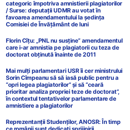
categoric împotriva amnistierii plagiatorilor
/ Surse: deputații UDMR au votat în
favoarea amendamentului la ședința
Comisiei de Învățământ de luni
Florin Cîțu: „PNL nu susține” amendamentul
care i-ar amnistia pe plagiatorii cu teza de
doctorat obținută înainte de 2011
Mai mulți parlamentari USR îi cer ministrului
Sorin Cîmpeanu să să iasă public pentru a
“opri legea plagiatorilor” și să “ceară
prioritar analiza propriei teze de doctorat”,
în contextul tentativelor parlamentare de
amnistiere a plagiatorilor
Reprezentanții Studenților, ANOSR: În timp
ce românii sunt dedicați sprijinirii