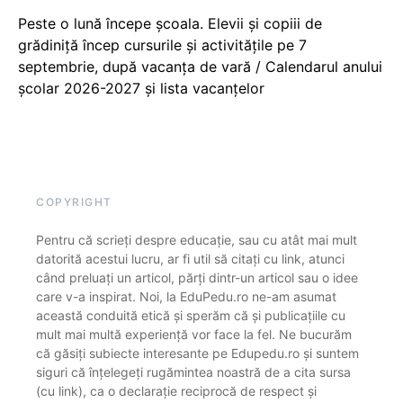
Peste o lună începe școala. Elevii și copiii de
grădiniță încep cursurile și activitățile pe 7
septembrie, după vacanța de vară / Calendarul anului
școlar 2026-2027 și lista vacanțelor
COPYRIGHT
Pentru că scrieți despre educație, sau cu atât mai mult
datorită acestui lucru, ar fi util să citați cu link, atunci
când preluați un articol, părți dintr-un articol sau o idee
care v-a inspirat. Noi, la EduPedu.ro ne-am asumat
această conduită etică și sperăm că și publicațiile cu
mult mai multă experiență vor face la fel. Ne bucurăm
că găsiți subiecte interesante pe Edupedu.ro și suntem
siguri că înțelegeți rugămintea noastră de a cita sursa
(cu link), ca o declarație reciprocă de respect și