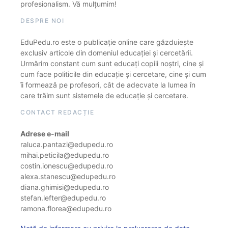
profesionalism. Vă mulțumim!
DESPRE NOI
EduPedu.ro este o publicație online care găzduiește
exclusiv articole din domeniul educației și cercetării.
Urmărim constant cum sunt educați copiii noștri, cine și
cum face politicile din educație și cercetare, cine și cum
îi formează pe profesori, cât de adecvate la lumea în
care trăim sunt sistemele de educație și cercetare.
CONTACT REDACȚIE
Adrese e-mail
raluca.pantazi@edupedu.ro
mihai.peticila@edupedu.ro
costin.ionescu@edupedu.ro
alexa.stanescu@edupedu.ro
diana.ghimisi@edupedu.ro
stefan.lefter@edupedu.ro
ramona.florea@edupedu.ro