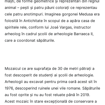
măşti, de forme geometrice şi reprezentări din regnul
animal – peşti şi patru păuni coloraţi ce reprezentau
cele patru anotimpuri. Imaginea gorgonei Medusa era
folosită în Antichitate în scopul de a apăra casa de
spiritele rele, conform lui José Vargas, instructor
arheolog în cadrul şcolii de arheologie Barraeca II,
care a coordonat săpăturile.
Mozaicul ce are suprafaţa de 30 de metri pătraţi a
fost descoperit de studenţi ai şcolii de arheologie.
Arheologii au excavat pentru prima oară acest sit în
1976, descoperind ruinele unei vile romane. Săpăturile
au fost oprite şi nu au fost reluate până în 2019.
Acest mozaic în stare excepţională de conservare a