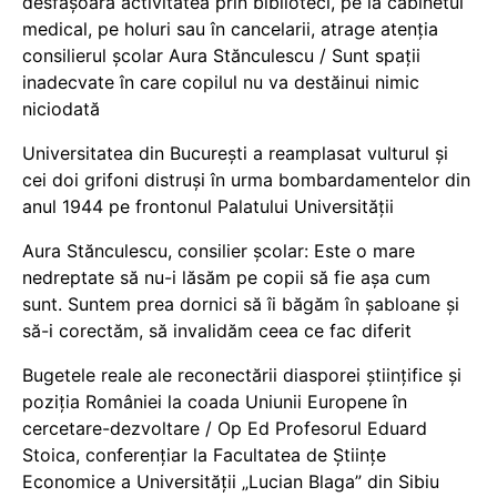
desfășoară activitatea prin biblioteci, pe la cabinetul
medical, pe holuri sau în cancelarii, atrage atenția
consilierul școlar Aura Stănculescu / Sunt spații
inadecvate în care copilul nu va destăinui nimic
niciodată
Universitatea din București a reamplasat vulturul și
cei doi grifoni distruși în urma bombardamentelor din
anul 1944 pe frontonul Palatului Universității
Aura Stănculescu, consilier școlar: Este o mare
nedreptate să nu-i lăsăm pe copii să fie așa cum
sunt. Suntem prea dornici să îi băgăm în șabloane și
să-i corectăm, să invalidăm ceea ce fac diferit
Bugetele reale ale reconectării diasporei științifice și
poziția României la coada Uniunii Europene în
cercetare-dezvoltare / Op Ed Profesorul Eduard
Stoica, conferențiar la Facultatea de Științe
Economice a Universității „Lucian Blaga” din Sibiu