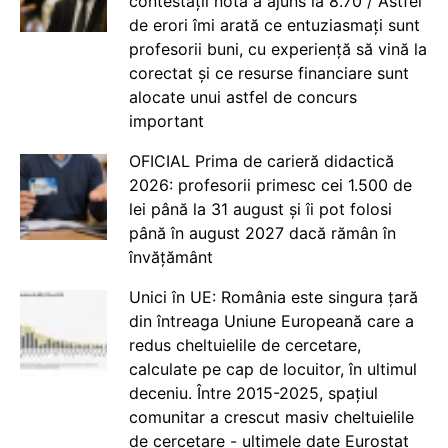
contestații nota a ajuns la 8.70 / Astfel
de erori îmi arată ce entuziasmați sunt
profesorii buni, cu experiență să vină la
corectat și ce resurse financiare sunt
alocate unui astfel de concurs
important
OFICIAL Prima de carieră didactică
2026: profesorii primesc cei 1.500 de
lei până la 31 august și îi pot folosi
până în august 2027 dacă rămân în
învățământ
Unici în UE: România este singura țară
din întreaga Uniune Europeană care a
redus cheltuielile de cercetare,
calculate pe cap de locuitor, în ultimul
deceniu. Între 2015-2025, spațiul
comunitar a crescut masiv cheltuielile
de cercetare - ultimele date Eurostat