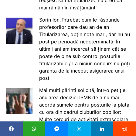
reușesc să mă titularizez nu cred că
mai rămân în învățământ”
Sorin Ion, întrebat cum le răspunde
profesorilor care dau an de an
Titularizarea, obțin note mari, dar nu au
post pe perioadă nedeterminată: În
ultimii ani am încercat să ținem cât se
poate de bine sub control posturile
titularizabile / La niciun concurs nu poți
garanta de la început asigurarea unui
post
Mai mulți părinți solicită, într-o petiție,
anularea deciziei ISMB de a nu mai
acorda sumele pentru posturile la plata
cu ora din cadrul cluburilor copiilor:
Multe cercuri de activități extrașcolare
vor dispărea de la 1 septembrie, spun
părinții