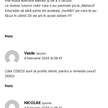
mai multă libertate elevilor și de a fi făcută.
Le doresc tuturor celor care s-au perindat pe la „Misterul”
Educației să aibă parte de aceleași „mutilări” pe care le-au
făcut în ultimii 30 de ani în acest sistem !!!!
Reply
Vasile
spune:
4 februarie 2025 la 09:47
Câte CDEOS sunt la profilu tehnic pentru a remedia ceva?
ZERO!
Reply
NICOLAE
spune:
4 februarie 2025 la 06:41