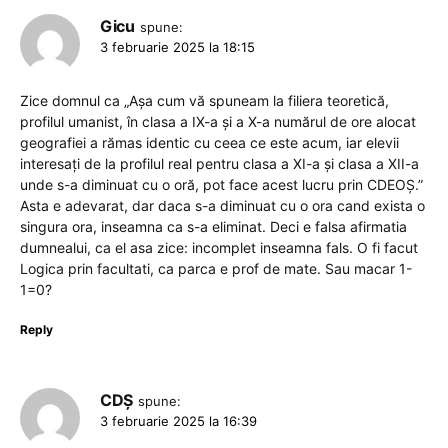
Gicu
spune:
3 februarie 2025 la 18:15
Zice domnul ca „Așa cum vă spuneam la filiera teoretică,
profilul umanist, în clasa a IX-a și a X-a numărul de ore alocat
geografiei a rămas identic cu ceea ce este acum, iar elevii
interesați de la profilul real pentru clasa a XI-a și clasa a XII-a
unde s-a diminuat cu o oră, pot face acest lucru prin CDEOȘ.”
Asta e adevarat, dar daca s-a diminuat cu o ora cand exista o
singura ora, inseamna ca s-a eliminat. Deci e falsa afirmatia
dumnealui, ca el asa zice: incomplet inseamna fals. O fi facut
Logica prin facultati, ca parca e prof de mate. Sau macar 1-
1=0?
Reply
CDȘ
spune:
3 februarie 2025 la 16:39