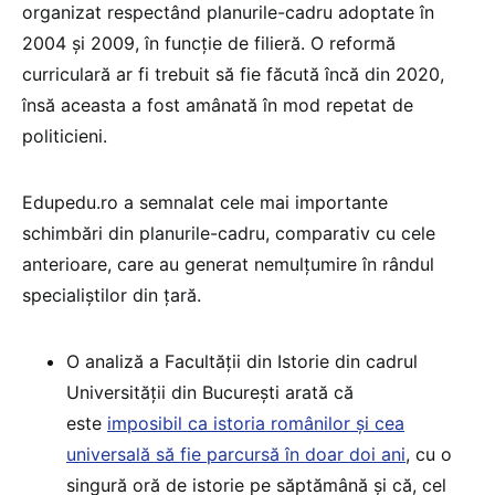
organizat respectând planurile-cadru adoptate în
2004 și 2009, în funcție de filieră. O reformă
curriculară ar fi trebuit să fie făcută încă din 2020,
însă aceasta a fost amânată în mod repetat de
politicieni.
Edupedu.ro a semnalat cele mai importante
schimbări din planurile-cadru, comparativ cu cele
anterioare, care au generat nemulțumire în rândul
specialiștilor din țară.
O analiză a Facultății din Istorie din cadrul
Universității din București arată că
este
imposibil ca istoria românilor și cea
universală să fie parcursă în doar doi ani
, cu o
singură oră de istorie pe săptămână și că, cel