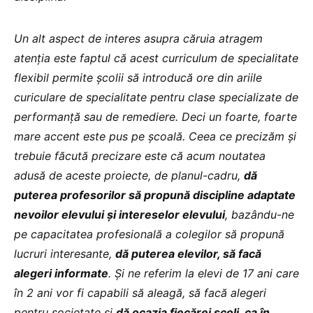
Un alt aspect de interes asupra căruia atragem
atenția este faptul că acest curriculum de specialitate
flexibil permite școlii să introducă ore din ariile
curiculare de specialitate pentru clase specializate de
performanță sau de remediere. Deci un foarte, foarte
mare accent este pus pe școală. Ceea ce precizăm și
trebuie făcută precizare este că acum noutatea
adusă de aceste proiecte, de planul-cadru,
dă
puterea profesorilor să propună discipline adaptate
nevoilor elevului și intereselor elevului
, bazându-ne
pe capacitatea profesională a colegilor să propună
lucruri interesante,
dă puterea elevilor, să facă
alegeri informate
. Și ne referim la elevi de 17 ani care
în 2 ani vor fi capabili să aleagă, să facă alegeri
pentru societate și
dă ocazia fiecărei școli, ca în