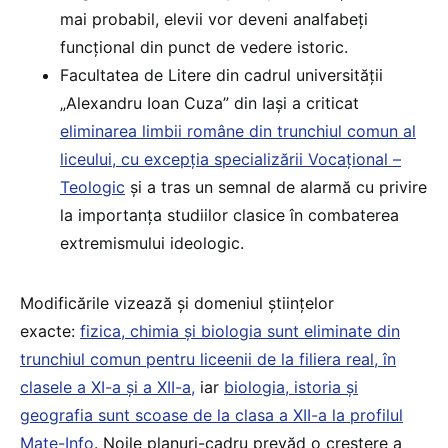
mai probabil, elevii vor deveni analfabeți
funcțional din punct de vedere istoric.
Facultatea de Litere din cadrul universității
„Alexandru Ioan Cuza” din Iași a criticat
eliminarea limbii române din trunchiul comun al
liceului, cu excepția specializării Vocațional –
Teologic
și a tras un semnal de alarmă cu privire
la importanța studiilor clasice în combaterea
extremismului ideologic.
Modificările vizează și domeniul științelor
exacte:
fizica, chimia și biologia sunt eliminate din
trunchiul comun pentru liceenii de la filiera real, în
clasele a XI-a și a XII-a,
iar
biologia, istoria și
geografia sunt scoase de la clasa a XII-a la profilul
Mate-Info
. Noile planuri-cadru prevăd o creștere a