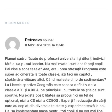
9 COMMENTS
Petroava
spune:
8 februarie 2025 la 15:48
Planuri cadru făcute de profesori universitari și diferiți indivizi
fără a lua pulsul liceelor. Nu mai invata, sunt analfabeți copii!
Pai cine a scos tezele? Aaa, erau prea stresați! Programa este
super aglomerata la toate clasele, azi faci un capitol ,
săptămâna viitoare altul. Când mai este timp de sedimentare?
La Liceele sportive Geografia este scoasa definitiv de la
clasele a XI și a XII A, pe principiul…nu trebuie sa știe ca sunt
sportivi. Nu exista posibilitatea sa propui nici un fel de
opțional, nici la CS nici la CDEOS . Experți în educație din cărți
care au copiat din diverse alte state și experimentează la noi.
Hai sa implementam masa pentru toți copii și nu vor mai lipsi,