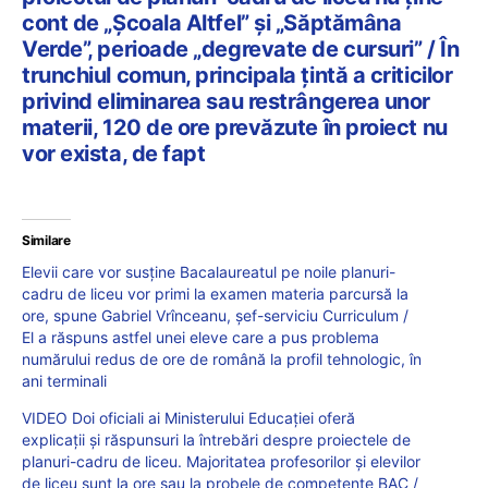
cont de „Școala Altfel” și „Săptămâna
Verde”, perioade „degrevate de cursuri” / În
trunchiul comun, principala țintă a criticilor
privind eliminarea sau restrângerea unor
materii, 120 de ore prevăzute în proiect nu
vor exista, de fapt
Similare
Elevii care vor susține Bacalaureatul pe noile planuri-
cadru de liceu vor primi la examen materia parcursă la
ore, spune Gabriel Vrînceanu, șef-serviciu Curriculum /
El a răspuns astfel unei eleve care a pus problema
numărului redus de ore de română la profil tehnologic, în
ani terminali
VIDEO Doi oficiali ai Ministerului Educației oferă
explicații și răspunsuri la întrebări despre proiectele de
planuri-cadru de liceu. Majoritatea profesorilor și elevilor
de liceu sunt la ore sau la probele de competențe BAC /