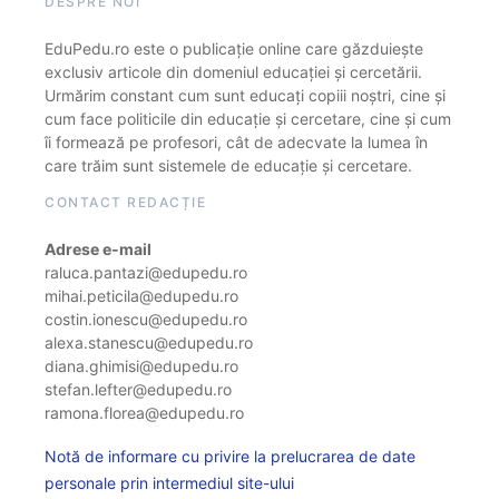
DESPRE NOI
EduPedu.ro este o publicație online care găzduiește
exclusiv articole din domeniul educației și cercetării.
Urmărim constant cum sunt educați copiii noștri, cine și
cum face politicile din educație și cercetare, cine și cum
îi formează pe profesori, cât de adecvate la lumea în
care trăim sunt sistemele de educație și cercetare.
CONTACT REDACȚIE
Adrese e-mail
raluca.pantazi@edupedu.ro
mihai.peticila@edupedu.ro
costin.ionescu@edupedu.ro
alexa.stanescu@edupedu.ro
diana.ghimisi@edupedu.ro
stefan.lefter@edupedu.ro
ramona.florea@edupedu.ro
Notă de informare cu privire la prelucrarea de date
personale prin intermediul site-ului