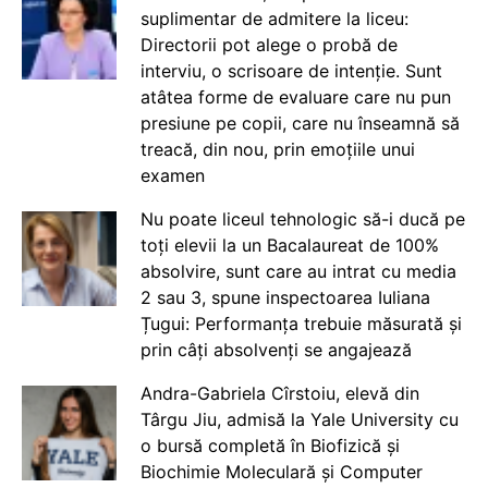
suplimentar de admitere la liceu:
Directorii pot alege o probă de
interviu, o scrisoare de intenție. Sunt
atâtea forme de evaluare care nu pun
presiune pe copii, care nu înseamnă să
treacă, din nou, prin emoțiile unui
examen
Nu poate liceul tehnologic să-i ducă pe
toți elevii la un Bacalaureat de 100%
absolvire, sunt care au intrat cu media
2 sau 3, spune inspectoarea Iuliana
Țugui: Performanța trebuie măsurată și
prin câți absolvenți se angajează
Andra-Gabriela Cîrstoiu, elevă din
Târgu Jiu, admisă la Yale University cu
o bursă completă în Biofizică și
Biochimie Moleculară și Computer