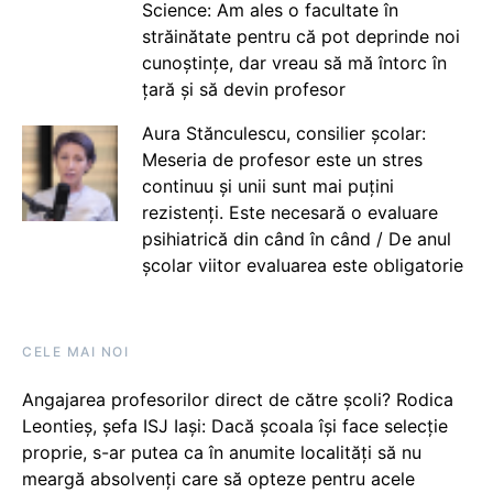
Science: Am ales o facultate în
străinătate pentru că pot deprinde noi
cunoștințe, dar vreau să mă întorc în
țară și să devin profesor
Aura Stănculescu, consilier școlar:
Meseria de profesor este un stres
continuu și unii sunt mai puțini
rezistenți. Este necesară o evaluare
psihiatrică din când în când / De anul
școlar viitor evaluarea este obligatorie
CELE MAI NOI
Angajarea profesorilor direct de către școli? Rodica
Leontieș, șefa ISJ Iași: Dacă școala își face selecție
proprie, s-ar putea ca în anumite localități să nu
meargă absolvenți care să opteze pentru acele