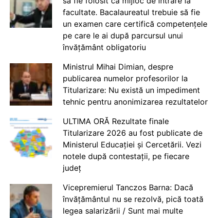
să fie folosit ca mijloc de intrare la
facultate. Bacalaureatul trebuie să fie
un examen care certifică competențele
pe care le ai după parcursul unui
învățământ obligatoriu
Ministrul Mihai Dimian, despre
publicarea numelor profesorilor la
Titularizare: Nu există un impediment
tehnic pentru anonimizarea rezultatelor
ULTIMA ORĂ Rezultate finale
Titularizare 2026 au fost publicate de
Ministerul Educației și Cercetării. Vezi
notele după contestații, pe fiecare
județ
Vicepremierul Tanczos Barna: Dacă
învățământul nu se rezolvă, pică toată
legea salarizării / Sunt mai multe