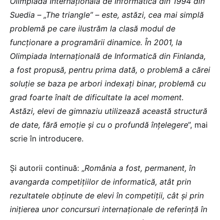
Olimpiada Internațională de Informatică din 1994 din
Suedia – „The triangle” – este, astăzi, cea mai simplă
problemă pe care ilustrăm la clasă modul de
funcționare a programării dinamice. În 2001, la
Olimpiada Internațională de Informatică din Finlanda,
a fost propusă, pentru prima dată, o problemă a cărei
soluție se baza pe arbori indexați binar, problemă cu
grad foarte înalt de dificultate la acel moment.
Astăzi, elevi de gimnaziu utilizează această structură
de date, fără emoție și cu o profundă înțelegere
”, mai
scrie în introducere.
Și autorii continuă: „
România a fost, permanent, în
avangarda competițiilor de informatică, atât prin
rezultatele obținute de elevi în competiții, cât și prin
inițierea unor concursuri internaționale de referință în